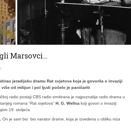
tigli Marsovci…
tirao jeradijsku dramu Rat svjetova koja je govorila o invaziji
iše od milijun i pol ljudi počelo je paničariti
čkoj radio postaji CBS radio emitirana je najpoznatija radio drama u
 starijeg romana “Rat svjetova”
H. G. Wellsa
koji govori o invaziji
jem 19. stoljeća.
.
On je sam bio bio narator drame, koja je izvedena u obliku niza