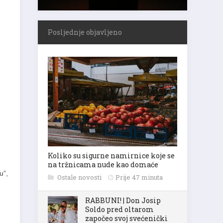
Posljednje objavljeno
Koliko su sigurne namirnice koje se
na tržnicama nude kao domaće
u”,
Ostale novosti
Prije 47 minuta
RABBUNI! | Don Josip
Soldo pred oltarom
započeo svoj svećenički