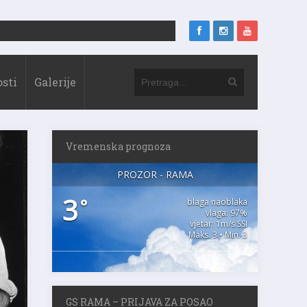
sti
Galerije
Vremenska prognoza
PROZOR - RAMA
3
°
blaga naoblaka
vlaga: 97%
vjetar: 1m/s SSI
Maks. 3 • Min. 3
GS RAMA – PRIJAVA ZA POSAO