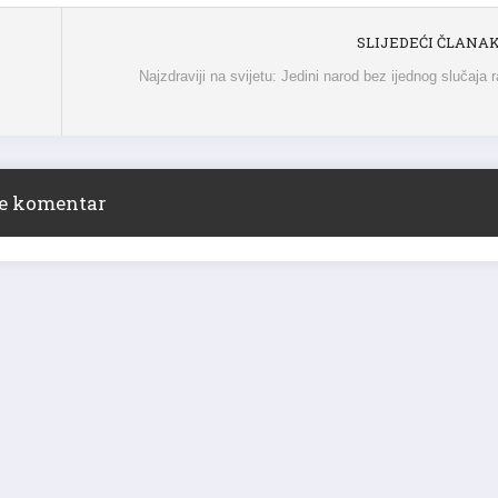
SLIJEDEĆI ČLANA
Najzdraviji na svijetu: Jedini narod bez ijednog slučaja 
ite komentar