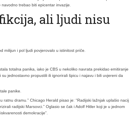
navodno trebao biti epicentar invazije.
ikcija, ali ljudi nisu
 milijun i pol ljudi povjerovalo u istinitost priče.
ala totalna panika, iako je CBS u nekoliko navrata prekidao emitiranje
su jednostavno propustili ili ignorirali špicu i najavu i bili uvjereni da
tale panike.
 u ratnu dramu.” Chicago Herald pisao je: “Radijski lažnjak uplašio nacij
irali radijski Marsovci.” Oglasio se čak i Adolf Hitler koji je u jednom
iskvarenosti demokracije”.