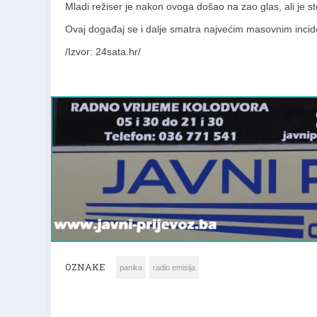
Mladi režiser je nakon ovoga došao na zao glas, ali je 
Ovaj događaj se i dalje smatra najvećim masovnim inciden
/Izvor: 24sata.hr/
OZNAKE
panika
radio emisija