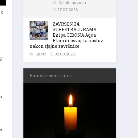
Ostale novosti
27.07.2026.
 o
ZAVRŠEN 24.
STREETBALL RAMA:
Ekipa CIBONA Aqua
Flamm osvojila naslov
nakon sjajne završnice
Sport
02.08.2026.
ji
Ramske osmrtnice
na
an