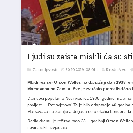
Ljudi su zaista mislili da su s
Zanimljivosti
30.10.2019. 08:01h
Uredništvo
Mladi režiser Orson Welles na današnji dan 1938. emi
Marsovaca na Zemlju. Sve je zvučalo prerealistično i v
Dan uoči popularne Noći vještica 1938. godine, na ameri
povijesti – ‘Rat svjetova’.To je bila adaptacija 40 godina
Marsovaca na Zemlju a događa se u okolici Londona kra
Radio dramu je režirao tada 23 – godišnji
Orson Welles
novinarskih izvještaja.