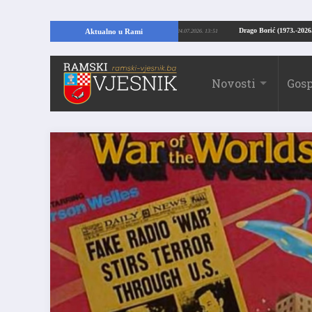
AMI: Kopajući temelje kuće, pronašao vrijedne arheološke ostatke
Drago Bori
Aktualno u Rami
24.07.2026. 13:51
Novosti
Gosp