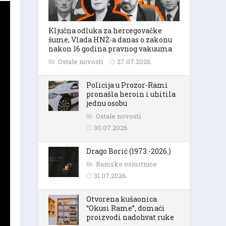
Ključna odluka za hercegovačke
šume, Vlada HNŽ-a danas o zakonu
nakon 16 godina pravnog vakuuma
Ostale novosti
27.07.2026.
Policija u Prozor-Rami
pronašla heroin i uhitila
jednu osobu
Ostale novosti
30.07.2026.
Drago Borić (1973.-2026.)
Ramske osmrtnice
31.07.2026.
Otvorena kušaonica
“Okusi Rame”, domaći
proizvodi nadohvat ruke