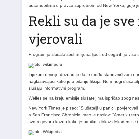
automobilima u pravcu suprotnom od New Yorka, gdje je 
Rekli su da je sve f
vjerovali
Program je slušalo šest milijuna ljudi, od čega ih je više od
wikimedia
foto:
Tijekom emisije doznao je da je među stanovništvom nast
naglašavajući kako je u pitanju fikcija. No mnogi slušatelji 
slušaju informativni program.
Welles se na kraju emisije slušateljima ispričao zbog nas
New York Times je pisao: “Slušatelji u panici, povjerovali
a San Francisco Chronicle imao je naslov: “Ameriku teroriz
svom govoru kazao kako je panika „dokaz dekadencije i 
Wikipedia
foto: