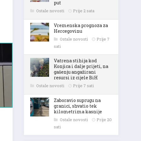
put
Ostale novosti
Prije 2 sata
Vremenska prognoza za
Hercegovinu
Ostale novosti
Prije 7
sati
Vatrena stihija kod
Konjica i dalje prijeti, na
gašenju angažirani
resursi iz cijele BiH
Ostale novosti
Prije 7 sati
Zaboravio suprugu na
granici, shvatio tek
kilometrima kasnije
Ostale novosti
Prije 20
sati