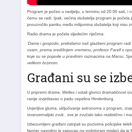
Program je počeo u nedjelju, u terminu od 20.00 sati, i n
čemu se radi. Ipak, većina slušatelja program je počela p
prouzročilo paniku među milijunima slušatelja koji nisu z
Radio drama je počela sljedećim riječima:
‘Dame i gospodo, prekidamo naš glazbeni program radi i
osam, prema središnjem vremenu, profesor Farell s opser
koje su se pojavile u pravilnim razmacima na Marsu. Spek
velikom brzinom.
Građani su se izb
U pripremi drame, Welles i ostali glumci dramatičnost iz
ranije izvještavao o padu cepelina Hindenburg.
Uvjerljiva gluma, uključivanje astronoma u program, izvje
izvanzemaljski zvuk.. sve je zvučalo tako realistično i m
Izbezumljeni građani zatrpali su pozivima policijske tele
farmer navodno je zapucao na vodotoranj misleći da je Mar