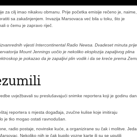
ije za cilj imao nikakvu obmanu. Prije početka emisije rečeno je, naime,
ratiti sa zakašnjenjem. Invazija Marsovaca već bila u toku, što je
nali o čemu je zapravo riječ.
zvanrednih vijesti Intercontinental Radio Newsa. Dvadeset minuta prije
vatorija Mount Jennings uočio je nekoliko eksplozija zapaljivog plina
troskop je pokazao da je zapaljivi plin vodik i da se kreće prema Zeml
ezumili
vedbe uvježbavali su preslušavajući snimke reportera koji je godinu da
štaj reportera s mjesta događaja, zvučne kulise koje imitiraju
alo je tko mogao ostati ravnodušan.
fone, radio postaje, novinske kuće, a organizirane su čak i molitve. Jed
sovac. Nekoliko njih je čak kupilo vozne karte ili su se uputili