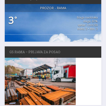
PROZOR - RAMA
3
°
blaga naoblaka
vlaga: 97%
vjetar: 1m/s SSI
Maks. 3 • Min. 3
GS RAMA – PRIJAVA ZA POSAO