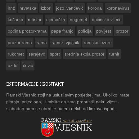


hnž
hrvatska
izbori
jozo ivančević
korona
koronavirus
košarka
mostar
njemačka
nogomet
opcinsko vijeće
općina prozor-rama
papa franjo
policija
povijest
prozor
prozor rama
rama
ramski vjesnik
ramsko jezero
rukomet
sarajevo
sport
srednja škola prozor
turnir
uzdol
čović
INFORMACIJE I KONTAKT
Ramski Vjesnik stoji na usluzi svim posjetiteljima. Ukoliko imate
pitanja, prijedloga, ili mislite da smo propustili neku vijest -
slobodno nam se obratite putem nekih od linkova ispod.