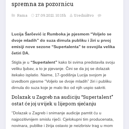
spremna za pozornicu
Rama
27.09.2021. 10:15h
Uredništvo
Lucija Šarčević iz Rumboka je pjesmom “Voljelo se
dvoje mladih” do suza dirnula publiku i žiri u prvoj
emisiji nove sezone “Supertalenta” te osvojila velika
četiri DA.
Stigla je u
“Supertalent”
kako bi svima predstavila svoju
veliku ljubav, a to je pjevanje. Čini se da joj se dolazak
itekako isplatio. Naime, 17-godišnja Lucija svojom je
izvedbom pjesme “Voljelo se dvoje mladih” žiri i publiku
dirnula do suza koje je malo tko od njih uspio sakriti.
Dolazak u Zagreb na audiciju “Supertalent”
ostat će joj uvijek u lijepom sjećanju
“Dolazak u Zagreb i snimanje audicije pamtit ću u
najpozitivnijem smislu riječi. Cjelokupni tim producenata,
novinara, publike i žirija ostavio je neizbrisiv trag u mom