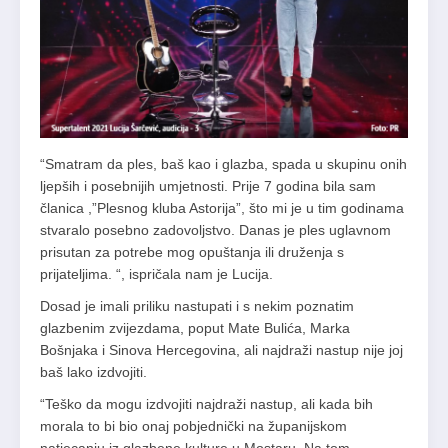
“Smatram da ples, baš kao i glazba, spada u skupinu onih
ljepših i posebnijih umjetnosti. Prije 7 godina bila sam
članica ,”Plesnog kluba Astorija”, što mi je u tim godinama
stvaralo posebno zadovoljstvo. Danas je ples uglavnom
prisutan za potrebe mog opuštanja ili druženja s
prijateljima. “, ispričala nam je Lucija.
Dosad je imali priliku nastupati i s nekim poznatim
glazbenim zvijezdama, poput Mate Bulića, Marka
Bošnjaka i Sinova Hercegovina, ali najdraži nastup nije joj
baš lako izdvojiti.
“Teško da mogu izdvojiti najdraži nastup, ali kada bih
morala to bi bio onaj pobjednički na županijskom