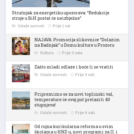
Stručnjak za energetiku upozorava: “Redukcije
struje u BiH postat će neizbježne”
Ostale novosti
Prije 1 sat
NAJAVA: Promocija slikovnice “Dolazim
na Badnjak” u Domu kulture u Prozoru
Kultura
Prije 3 sata
Zašto mladi odlaze i hoće li se vratiti
Ostale novosti
Prije 5 sati
Pripremimo se za novi toplinski val,
temperature će ovaj put prelaziti 40
stupnjeva!
Ostale novosti
Prije 6 sati
Od rujna kurikularna reforma u svim
školama u HNŽ-u, novi programi za II. i