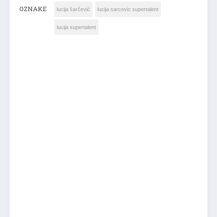
OZNAKE
lucija šarčević
lucija sarcevic supertalent
lucija supertalent