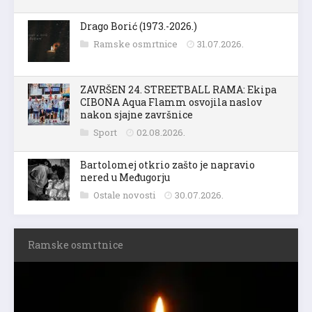
Drago Borić (1973.-2026.)
Ramske osmrtnice
31.07.2026.
ZAVRŠEN 24. STREETBALL RAMA: Ekipa
CIBONA Aqua Flamm osvojila naslov
nakon sjajne završnice
Sport
02.08.2026.
Bartolomej otkrio zašto je napravio
nered u Međugorju
Ostale novosti
30.07.2026.
Ramske osmrtnice