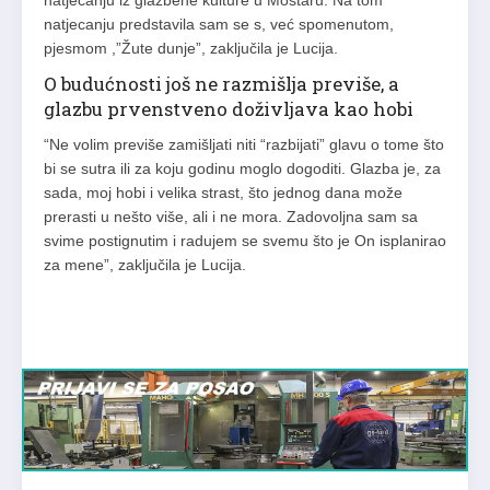
natjecanju iz glazbene kulture u Mostaru. Na tom
natjecanju predstavila sam se s, već spomenutom,
pjesmom ,”Žute dunje”, zaključila je Lucija.
O budućnosti još ne razmišlja previše, a
glazbu prvenstveno doživljava kao hobi
“Ne volim previše zamišljati niti “razbijati” glavu o tome što
bi se sutra ili za koju godinu moglo dogoditi. Glazba je, za
sada, moj hobi i velika strast, što jednog dana može
prerasti u nešto više, ali i ne mora. Zadovoljna sam sa
svime postignutim i radujem se svemu što je On isplanirao
za mene”, zaključila je Lucija.