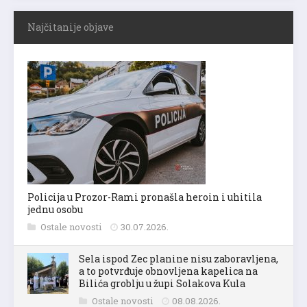
Najčitanije objave
Policija u Prozor-Rami pronašla heroin i uhitila
jednu osobu
Ostale novosti
30.07.2026.
Sela ispod Zec planine nisu zaboravljena,
a to potvrđuje obnovljena kapelica na
Bilića groblju u župi Solakova Kula
Ostale novosti
08.08.2026.