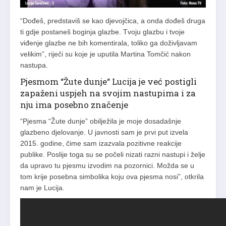
“Dođeš, predstaviš se kao djevojčica, a onda dođeš druga
ti gdje postaneš boginja glazbe. Tvoju glazbu i tvoje
viđenje glazbe ne bih komentirala, toliko ga doživljavam
velikim”, riječi su koje je uputila Martina Tomčić nakon
nastupa.
Pjesmom “Žute dunje“ Lucija je već postigli
zapaženi uspjeh na svojim nastupima i za
nju ima posebno značenje
“Pjesma “Žute dunje” obilježila je moje dosadašnje
glazbeno djelovanje. U javnosti sam je prvi put izvela
2015. godine, čime sam izazvala pozitivne reakcije
publike. Poslije toga su se počeli nizati razni nastupi i želje
da upravo tu pjesmu izvodim na pozornici. Možda se u
tom krije posebna simbolika koju ova pjesma nosi”, otkrila
nam je Lucija.