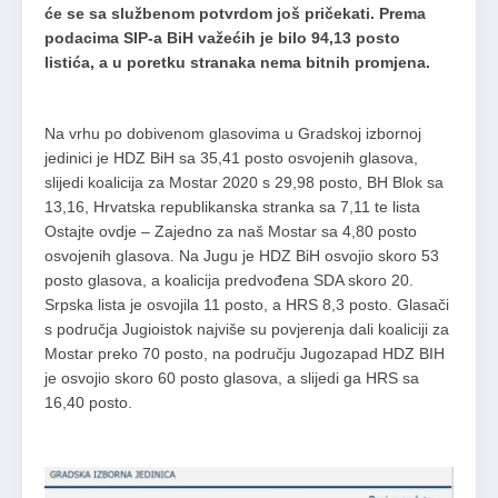
će se sa službenom potvrdom još pričekati. Prema
podacima SIP-a BiH važećih je bilo 94,13 posto
listića, a u poretku stranaka nema bitnih promjena.
Na vrhu po dobivenom glasovima u Gradskoj izbornoj
jedinici je HDZ BiH sa 35,41 posto osvojenih glasova,
slijedi koalicija za Mostar 2020 s 29,98 posto, BH Blok sa
13,16, Hrvatska republikanska stranka sa 7,11 te lista
Ostajte ovdje – Zajedno za naš Mostar sa 4,80 posto
osvojenih glasova. Na Jugu je HDZ BiH osvojio skoro 53
posto glasova, a koalicija predvođena SDA skoro 20.
Srpska lista je osvojila 11 posto, a HRS 8,3 posto. Glasači
s područja Jugioistok najviše su povjerenja dali koaliciji za
Mostar preko 70 posto, na području Jugozapad HDZ BIH
je osvojio skoro 60 posto glasova, a slijedi ga HRS sa
16,40 posto.