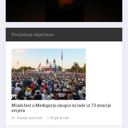
Posljednje objavljeno
Mladifest u Međugorju okupio mlade iz 73 zemlje
svijeta
Ostale novosti
Prije 8 sati