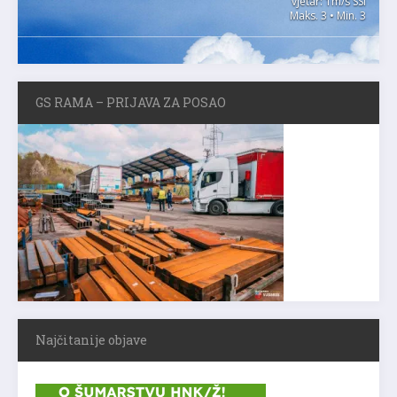
vjetar: 1m/s SSI
Maks. 3 • Min. 3
GS RAMA – PRIJAVA ZA POSAO
Najčitanije objave