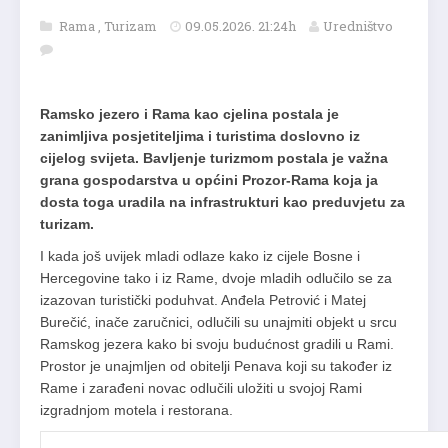
Rama
,
Turizam
09.05.2026. 21:24h
Uredništvo
Ramsko jezero i Rama kao cjelina postala je
zanimljiva posjetiteljima i turistima doslovno iz
cijelog svijeta. Bavljenje turizmom postala je važna
grana gospodarstva u općini Prozor-Rama koja ja
dosta toga uradila na infrastrukturi kao preduvjetu za
turizam.
I kada još uvijek mladi odlaze kako iz cijele Bosne i
Hercegovine tako i iz Rame, dvoje mladih odlučilo se za
izazovan turistički poduhvat. Anđela Petrović i Matej
Burečić, inače zaručnici, odlučili su unajmiti objekt u srcu
Ramskog jezera kako bi svoju budućnost gradili u Rami.
Prostor je unajmljen od obitelji Penava koji su također iz
Rame i zarađeni novac odlučili uložiti u svojoj Rami
izgradnjom motela i restorana.