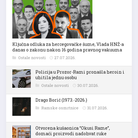
Ključna odluka za hercegovačke šume, Vlada HNŽ-a
danas o zakonu nakon 16 godina pravnog vakuuma
Ostale novosti
27.07.2026.
Policija u Prozor-Rami pronašla heroin i
uhitila jednu osobu
Ostale novosti
30.07.2026.
Drago Borić (1973.-2026.)
Ramske osmrtnice
31.07.2026.
Otvorena kušaonica “Okusi Rame”,
domaći proizvodi nadohvat ruke