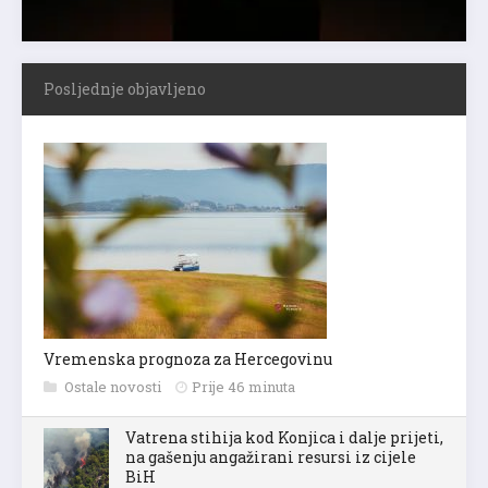
Posljednje objavljeno
Vremenska prognoza za Hercegovinu
Ostale novosti
Prije 46 minuta
Vatrena stihija kod Konjica i dalje prijeti,
na gašenju angažirani resursi iz cijele
BiH