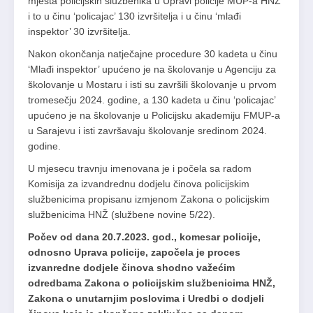
mjesta policijskih službenika u Upravi policije MUP-a HNŽ
i to u činu ‘policajac’ 130 izvršitelja i u činu ‘mlađi
inspektor’ 30 izvršitelja.
Nakon okončanja natječajne procedure 30 kadeta u činu
‘Mlađi inspektor’ upućeno je na školovanje u Agenciju za
školovanje u Mostaru i isti su završili školovanje u prvom
tromesečju 2024. godine, a 130 kadeta u činu ‘policajac’
upućeno je na školovanje u Policijsku akademiju FMUP-a
u Sarajevu i isti završavaju školovanje sredinom 2024.
godine.
U mjesecu travnju imenovana je i počela sa radom
Komisija za izvandrednu dodjelu činova policijskim
službenicima propisanu izmjenom Zakona o policijskim
službenicima HNŽ (službene novine 5/22).
Počev od dana 20.7.2023. god., komesar policije,
odnosno Uprava policije, započela je proces
izvanredne dodjele činova shodno važećim
odredbama Zakona o policijskim službenicima HNŽ,
Zakona o unutarnjim poslovima i Uredbi o dodjeli