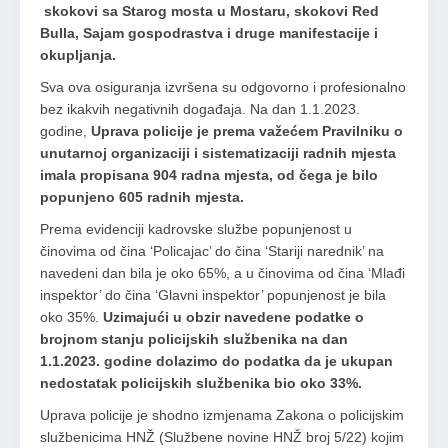
skokovi sa Starog mosta u Mostaru, skokovi Red
Bulla, Sajam gospodrastva i druge manifestacije i
okupljanja.
Sva ova osiguranja izvršena su odgovorno i profesionalno
bez ikakvih negativnih događaja. Na dan 1.1.2023.
godine,
Uprava policije je prema važećem Pravilniku o
unutarnoj organizaciji i sistematizaciji radnih mjesta
imala propisana 904 radna mjesta, od čega je bilo
popunjeno 605 radnih mjesta.
Prema evidenciji kadrovske službe popunjenost u
činovima od čina ‘Policajac’ do čina ‘Stariji narednik’ na
navedeni dan bila je oko 65%, a u činovima od čina ‘Mlađi
inspektor’ do čina ‘Glavni inspektor’ popunjenost je bila
oko 35%.
Uzimajući u obzir navedene podatke o
brojnom stanju policijskih službenika na dan
1.1.2023. godine dolazimo do podatka da je ukupan
nedostatak policijskih službenika bio oko 33%.
Uprava policije je shodno izmjenama Zakona o policijskim
službenicima HNŽ (Službene novine HNŽ broj 5/22) kojim