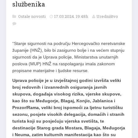
službenika
Ostale novosti
17.03.2024. 19:48h
Uredništvo
“Stanje sigurnosti na području Hercegovačko neretvanske
županije (HNŽ), bilo bi zasigurno bolje i na većem stupnju
sigurnosti da je Uprava policije, Ministarstva unutarnjih
poslova (MUP) HNŽ na raspolaganju imala zakonom
propisane materijalne i ljudske resurse.
Uprava policije je u izvještajnoj godini izvršila veliki
broj redovnih i izvanrednih osiguranja javnih
skupova, događaja visokog rizika, vjerske skupove,
kao što su Međugorje, Blagaj, Konjic, Jablanica i
Prozor/Rama, veliki broj ispomoći za ljetnu turističku
sezonu, posjete visokih delegacija, domaćih i stranih
turista koji su posjećuju vjerska svetišta, te
destinacije Starog grada Mostara, Blagaja, Međugorja
i Neuma, zatim kulturnih manifestacija kao što su