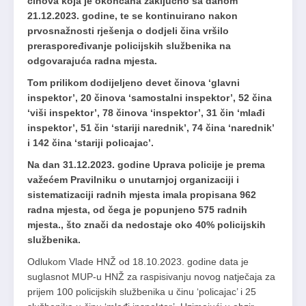
činova koja je okončana zaključno sa danom
21.12.2023. godine, te se kontinuirano nakon
prvosnažnosti rješenja o dodjeli čina vršilo
preraspoređivanje policijskih službenika na
odgovarajuća radna mjesta.
Tom prilikom dodijeljeno devet činova ‘glavni
inspektor’, 20 činova ‘samostalni inspektor’, 52 čina
‘viši inspektor’, 78 činova ‘inspektor’, 31 čin ‘mlađi
inspektor’, 51 čin ‘stariji narednik’, 74 čina ‘narednik’
i 142 čina ‘stariji policajac’.
Na dan 31.12.2023. godine Uprava policije je prema
važećem Pravilniku o unutarnjoj organizaciji i
sistematizaciji radnih mjesta imala propisana 962
radna mjesta, od čega je popunjeno 575 radnih
mjesta., što znači da nedostaje oko 40% policijskih
službenika.
Odlukom Vlade HNŽ od 18.10.2023. godine data je
suglasnot MUP-u HNŽ za raspisivanju novog natječaja za
prijem 100 policijskih službenika u činu ‘policajac’ i 25