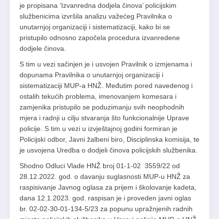
je propisana ‘Izvanredna dodjela činova’ policijskim
službenicima izvršila analizu važećeg Pravilnika o
unutarnjoj organizaciji i sistematizaciji, kako bi se
pristupilo odnosno započela procedura izvanredene
dodjele činova.
S tim u vezi sačinjen je i usvojen Pravilnik o izmjenama i
dopunama Pravilnika o unutarnjoj organizaciji i
sistematizaciji MUP-a HNŽ. Međutim pored navedenog i
ostalih tekućih problema, imenovanjem komesara i
zamjenika pristupilo se poduzimanju svih neophodnih
mjera i radnji u cilju stvaranja što funkcionalnije Uprave
policije. S tim u vezi u izvještajnoj godini formiran je
Policijski odbor, Javni žalbeni biro, Disciplinska komisija, te
je usvojena Uredba o dodjeli činova policijskih službenika.
Shodno Odluci Vlade HNŽ broj 01-1-02 3559/22 od
28.12.2022. god. o davanju suglasnosti MUP-u HNŽ za
raspisivanje Javnog oglasa za prijem i školovanje kadeta,
dana 12.1.2023. god. raspisan je i proveden javni oglas
br. 02-02-30-01-134-5/23 za popunu upražnjenih radnih