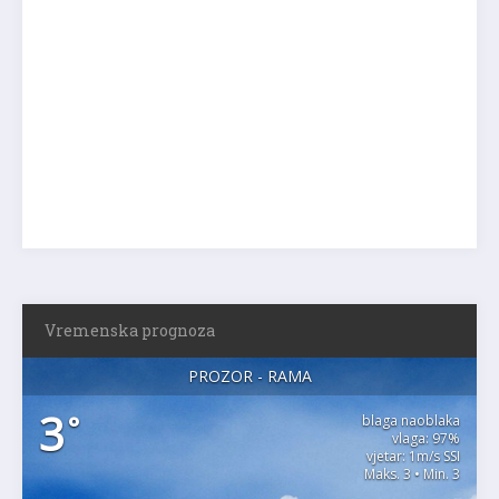
Vremenska prognoza
PROZOR - RAMA
3
°
blaga naoblaka
vlaga: 97%
vjetar: 1m/s SSI
Maks. 3 • Min. 3