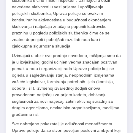
službenika u činu ‘mlađi inspektor’. Uzimajući u obzir
navedene aktivnosti u vezi prijema i upošljavanja
policijskih službenika, Uprava policije će ovakvim
kontinuiranim aktivnostima u budućnosti okončanjem
školovanja i natječaja značajno popuniti kadrovsku
prazninu u pogledu policijskih službenika čime će se
znatno doprinjeti i poboljšati razultati rada kao i
cjelokupna sigurnosna situacija.
Uzimajući u obzir sve prednje navedeno, mišljenja smo da
je u izvještajnoj godini učinjen veoma značajan pozitivan
pomak u radu i organizaciji rada Uprave policije koji se
ogleda u sagledavanju stanja, neophodnim izmjenama
važeće legislative, formiranju potrebnih tijela (komisija,
odbora i sl.), izvršenoj izvarednoj dodjeli činova,
provedenom natječaju za prijem kadeta, dobivanju
suglasnosti za novi natječaj, zatim aktivnoj suradnji sa
drugim agencijama, nevladinim organizacijama, medijima,
građanima i sl.
Sve nabrojano pokazatelj je odlučnosti menadžmenta
Uprave policije da se stvori povoljan poslovni ambijent koji