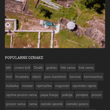
POPULARNE OZNAKE
ČESTITKA RAMSKOG VJESNIKA ZA USKRS 2023. GODINE
bih
crveni križ
Dodik
gračac
hkk rama
hnk rama


hnž
hrvatska
izbori
jozo ivančević
korona
koronavirus
košarka
mostar
njemačka
nogomet
opcinsko vijeće
općina prozor-rama
papa franjo
policija
povijest
prozor
prozor rama
rama
ramski vjesnik
ramsko jezero