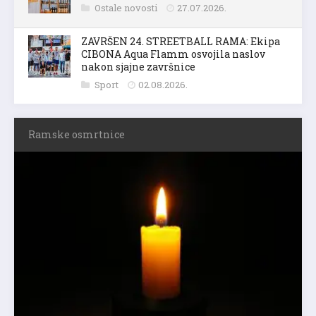
Ostale novosti
27.07.2026.
ZAVRŠEN 24. STREETBALL RAMA: Ekipa
CIBONA Aqua Flamm osvojila naslov
nakon sjajne završnice
Sport
02.08.2026.
Ramske osmrtnice