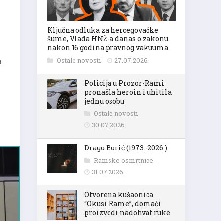
Ključna odluka za hercegovačke
šume, Vlada HNŽ-a danas o zakonu
nakon 16 godina pravnog vakuuma
Ostale novosti
27.07.2026.
u
Policija u Prozor-Rami
pronašla heroin i uhitila
jednu osobu
Ostale novosti
30.07.2026.
Drago Borić (1973.-2026.)
Ramske osmrtnice
31.07.2026.
Otvorena kušaonica
“Okusi Rame”, domaći
proizvodi nadohvat ruke