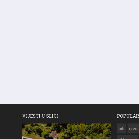
VIJESTI U SLICI
POPULAR
bih
crven