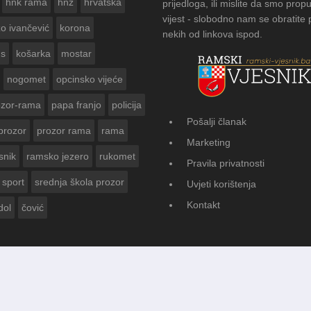
hnk rama
hnž
hrvatska
prijedloga, ili mislite da smo propu
vijest - slobodno nam se obratite
zo ivančević
korona
nekih od linkova ispod.
us
košarka
mostar
nogomet
opcinsko vijeće
ozor-rama
papa franjo
policija
Pošalji članak
prozor
prozor rama
rama
FOTOGALERIJA: Čuvanje običaj
Marketing
Vasti
snik
ramsko jezero
rukomet
Pravila privatnosti
sport
srednja škola prozor
Uvjeti korištenja
Kontakt
dol
čović