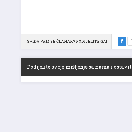
SVIĐA VAM SE ČLANAK? PODIJELITE GA!
Podijelite svoje mišljenje sa nama i ostav