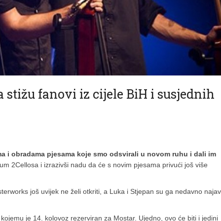
stižu fanovi iz cijele BiH i susjednih
ma i obradama pjesama koje smo odsvirali u novom ruhu i dali im
bum 2Cellosa i izrazivši nadu da će s novim pjesama privući još više
orks još uvijek ne želi otkriti, a Luka i Stjepan su ga nedavno najavi
ojemu je 14. kolovoz rezerviran za Mostar. Ujedno, ovo će biti i jedini