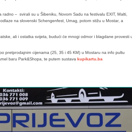
ta radno – svirali su u Šibeniku, Novom Sadu na festivalu EXIT, Malti,
u odlaze na slovenski Schengenfest, Umag, potom stižu u Mostar, a
vatske, ali i ostatka svijeta, budući će mnogi odmor i blagdane provesti 
 po pretprodajnim cijenama (25, 35 i 45 KM) u Mostaru na info pultu
ramel baru Park&Shopa, te putem sustava
kupikartu.ba