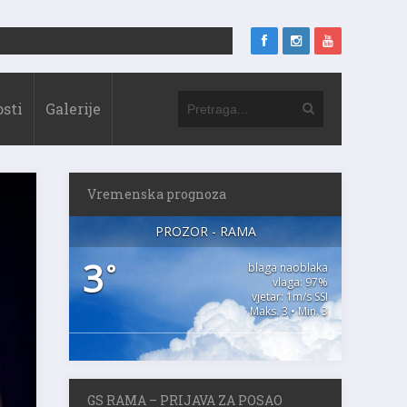
sti
Galerije
Vremenska prognoza
PROZOR - RAMA
3
°
blaga naoblaka
vlaga: 97%
vjetar: 1m/s SSI
Maks. 3 • Min. 3
GS RAMA – PRIJAVA ZA POSAO