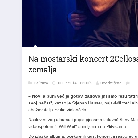
Na mostarski koncert 2Cellosa 
zemalja
Kultura
30.07.2014. 07:00h
Uredništvo
– Novi album već je gotov, zadovoljni smo rezultati
svoj pečat'',
kazao je Stjepan Hauser, najavivši treći al
obožavatelja zvuka violončela.
Naslov novog albuma i popis pjesama izdavač Sony Masterw
videospotom ''I Will Wait'' snimljenim na Plitvicama.
Do izlaska albuma, očekuje ih gust koncertni raspored u k