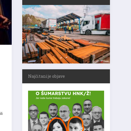
Najčitanije objave
li