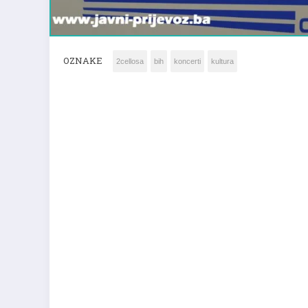
OZNAKE
2cellosa
bih
koncerti
kultura