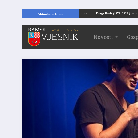
ajući temelje kuće, pronašao vrijedne arheološke ostatke
Drago Borić (1973.
Aktualno u Rami
24.07.2026. 13:51
Novosti
Gosp