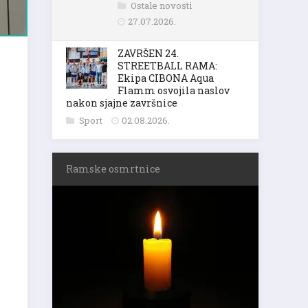
Ostale novosti
27.07.2026.
ZAVRŠEN 24.
STREETBALL RAMA:
Ekipa CIBONA Aqua
Flamm osvojila naslov
nakon sjajne završnice
Sport
02.08.2026.
Ramske osmrtnice