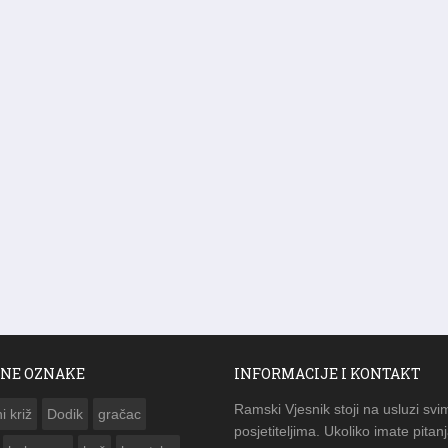
NE OZNAKE
INFORMACIJE I KONTAKT
Ramski Vjesnik stoji na usluzi svi
i križ
Dodik
gračac
posjetiteljima. Ukoliko imate pitanj