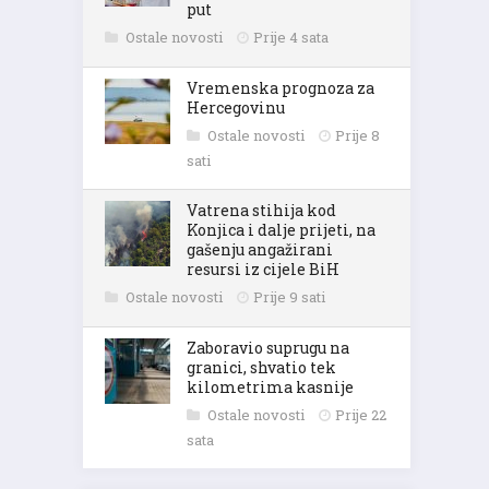
put
Ostale novosti
Prije 4 sata
Vremenska prognoza za
Hercegovinu
Ostale novosti
Prije 8
sati
Vatrena stihija kod
Konjica i dalje prijeti, na
gašenju angažirani
resursi iz cijele BiH
Ostale novosti
Prije 9 sati
Zaboravio suprugu na
granici, shvatio tek
kilometrima kasnije
Ostale novosti
Prije 22
sata