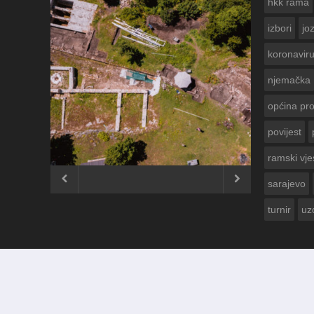
hkk rama
izbori
jo
koronavir
njemačka
općina pr
povijest
ČESTITKA RAMSKOG VJESNIKA ZA
USKRS 2023. GODINE
ramski vje


sarajevo
turnir
uz
© 2012 - 2026
Ramski Vjesnik
. Sva prava pridržana.
Izrada i održavanje:
KRAFTBIT | studio development