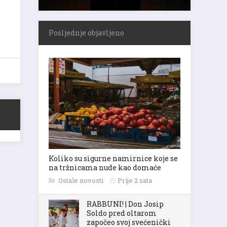
Posljednje objavljeno
Koliko su sigurne namirnice koje se
na tržnicama nude kao domaće
Ostale novosti
Prije 2 sata
RABBUNI! | Don Josip
Soldo pred oltarom
započeo svoj svećenički