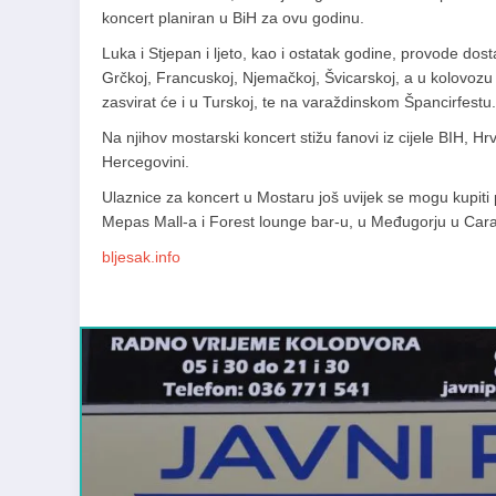
koncert planiran u BiH za ovu godinu.
Luka i Stjepan i ljeto, kao i ostatak godine, provode dos
Grčkoj, Francuskoj, Njemačkoj, Švicarskoj, a u kolovoz
zasvirat će i u Turskoj, te na varaždinskom Špancirfestu.
Na njihov mostarski koncert stižu fanovi iz cijele BIH, Hr
Hercegovini.
Ulaznice za koncert u Mostaru još uvijek se mogu kupiti
Mepas Mall-a i Forest lounge bar-u, u Međugorju u Ca
bljesak.info