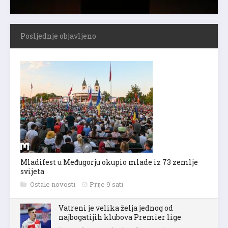
Posljednje objavljeno
Mladifest u Međugorju okupio mlade iz 73 zemlje
svijeta
Ostale novosti
Prije 9 sati
Vatreni je velika želja jednog od
najbogatijih klubova Premier lige