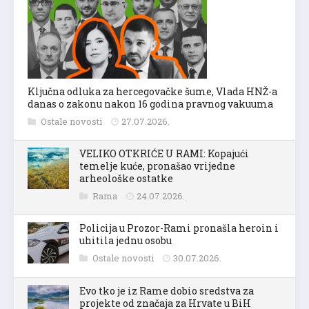
Ključna odluka za hercegovačke šume, Vlada HNŽ-a
danas o zakonu nakon 16 godina pravnog vakuuma
Ostale novosti
27.07.2026.
VELIKO OTKRIĆE U RAMI: Kopajući
temelje kuće, pronašao vrijedne
arheološke ostatke
Rama
24.07.2026.
Policija u Prozor-Rami pronašla heroin i
uhitila jednu osobu
Ostale novosti
30.07.2026.
Evo tko je iz Rame dobio sredstva za
projekte od značaja za Hrvate u BiH