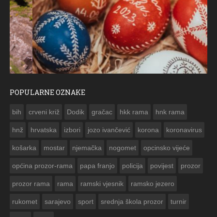
POPULARNE OZNAKE
ČESTITKA RAMSKOG VJESNIKA ZA USKRS 2023. GODINE
bih
crveni križ
Dodik
gračac
hkk rama
hnk rama


hnž
hrvatska
izbori
jozo ivančević
korona
koronavirus
košarka
mostar
njemačka
nogomet
opcinsko vijeće
općina prozor-rama
papa franjo
policija
povijest
prozor
prozor rama
rama
ramski vjesnik
ramsko jezero
rukomet
sarajevo
sport
srednja škola prozor
turnir