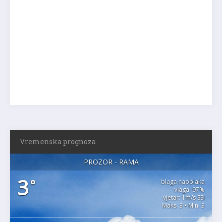
Vremenska prognoza
PROZOR - RAMA
3
°
blaga naoblaka
vlaga: 97%
vjetar: 1m/s SSI
Maks. 3 • Min. 3