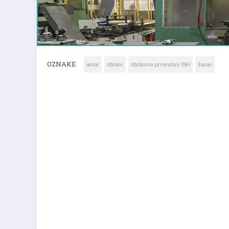
OZNAKE
amur
ribolov
ribolovno prvenstvo BiH
šaran