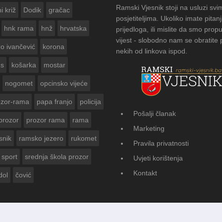
Ramski Vjesnik stoji na usluzi svi
i križ
Dodik
gračac
posjetiteljima. Ukoliko imate pitanj
hnk rama
hnž
hrvatska
prijedloga, ili mislite da smo propu
vijest - slobodno nam se obratite
zo ivančević
korona
nekih od linkova ispod.
us
košarka
mostar
nogomet
opcinsko vijeće
ozor-rama
papa franjo
policija
Pošalji članak
prozor
prozor rama
rama
FOTOGALERIJA: Čuvanje običaja u Don
Marketing
Vasti
snik
ramsko jezero
rukomet
Pravila privatnosti
sport
srednja škola prozor
Uvjeti korištenja
Kontakt
dol
čović