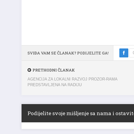
SVIĐA VAM SE ČLANAK? PODIJELITE GA!
PRETHODNI ČLANAK
AGENCIJA ZA LOKALNI RAZVOJ PROZOR-RAMA
PREDSTAVLJENA NA RADIJU
Podijelite svoje mišljenje sa nama i ostav