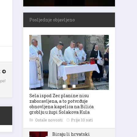
Posljednje objavljeno
K
ope!
Sela ispod Zec planine nisu
zaboravljena, a to potvrđuje
obnovljena kapelica na Bilića
groblju u župi Solakova Kula
Ostale novosti
Prije 10 sati
Biraju li hrvatski