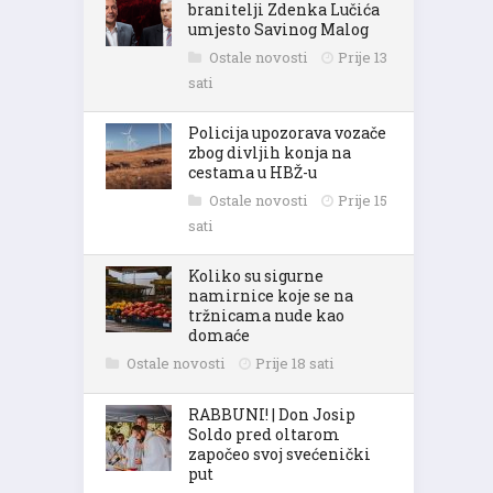
branitelji Zdenka Lučića
umjesto Savinog Malog
Ostale novosti
Prije 13
sati
Policija upozorava vozače
zbog divljih konja na
cestama u HBŽ-u
Ostale novosti
Prije 15
sati
Koliko su sigurne
namirnice koje se na
tržnicama nude kao
domaće
Ostale novosti
Prije 18 sati
RABBUNI! | Don Josip
Soldo pred oltarom
započeo svoj svećenički
put