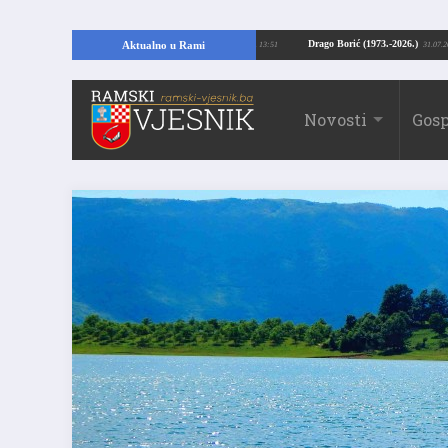
ajući temelje kuće, pronašao vrijedne arheološke ostatke
Drago Borić (1973.
Aktualno u Rami
24.07.2026. 13:51
Novosti
Gosp