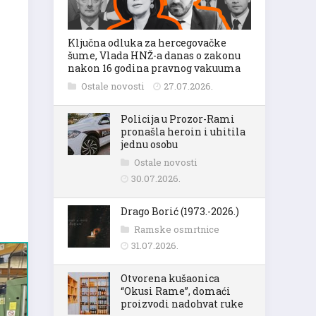
Ključna odluka za hercegovačke
šume, Vlada HNŽ-a danas o zakonu
nakon 16 godina pravnog vakuuma
Ostale novosti
27.07.2026.
Policija u Prozor-Rami
pronašla heroin i uhitila
jednu osobu
Ostale novosti
30.07.2026.
Drago Borić (1973.-2026.)
Ramske osmrtnice
31.07.2026.
Otvorena kušaonica
“Okusi Rame”, domaći
proizvodi nadohvat ruke