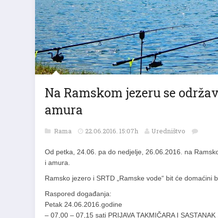
Na Ramskom jezeru se održava
amura
Rama
22.06.2016. 15:07h
Uredništvo
Od petka, 24.06. pa do nedjelje, 26.06.2016. na Ramsko
i amura.
Ramsko jezero i SRTD „Ramske vode“ bit će domaćini br
Raspored događanja:
Petak 24.06.2016.godine
– 07,00 – 07,15 sati PRIJAVA TAKMIČARA I SASTAN