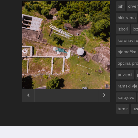
bih
crven
hkk rama
izbori
jo
koronavir
njemačka
općina pr
povijest
ČESTITKA RAMSKOG VJESNIKA ZA
USKRS 2023. GODINE
ramski vje


sarajevo
turnir
uz