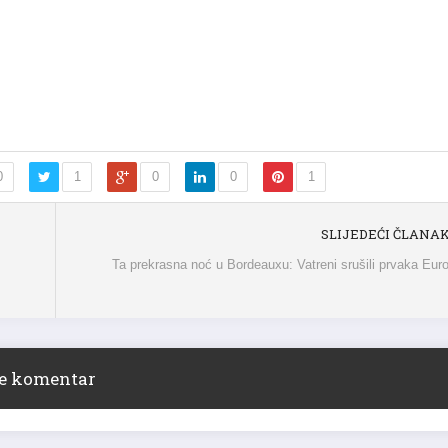
0
1
0
0
1
SLIJEDEĆI ČLANA
Ta prekrasna noć u Bordeauxu: Vatreni srušili prvaka Eur
ite komentar