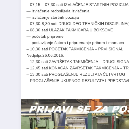
– 07,15 – 07,30 sati IZVLAČENJE STARTNIH POZICIJA
— izvlačenje redoslijeda izvlačenja
— izvlačenje startnih pozicija
– 07,30-8,30 sati DRUGI DEO TEHNIČKIH DISCIPLINA(d
– 08,30 sati ULAZAK TAKMIČARA U BOKSOVE
— početak pripreme
— postavljanje šatora i pripremanje pribora i mamaca
– 10,30 sati POČETAK TAKMIČENJA – PRVI SIGNAL
Nedjelja,26.06.2016.
– 12,30 sati ZAVRŠETAK TAKMIČENJA – DRUGI SIGN
– 12,45 sati KONAČAN ZAVRŠETAK TAKMIČENJA – TREĆ
– 13,30 sati PROGLAŠENJE REZULTATA ČETVRTOG 
– PROGLAŠENJE UKUPNOG REZULTATA I PREDSTAV