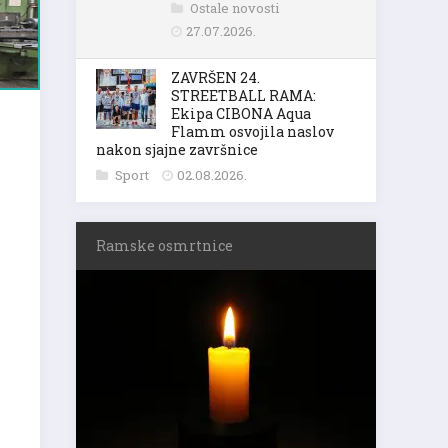
Ostale novosti
27.07.2026.
ZAVRŠEN 24.
STREETBALL RAMA:
Ekipa CIBONA Aqua
Flamm osvojila naslov
nakon sjajne završnice
Sport
02.08.2026.
Ramske osmrtnice