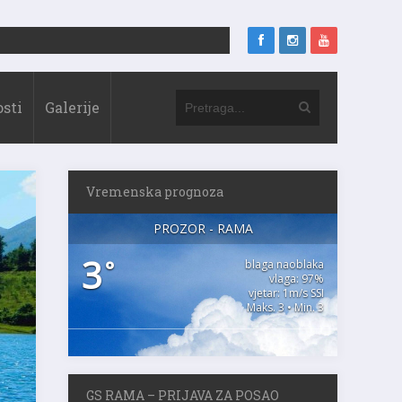
sti
Galerije
Vremenska prognoza
PROZOR - RAMA
3
°
blaga naoblaka
vlaga: 97%
vjetar: 1m/s SSI
Maks. 3 • Min. 3
GS RAMA – PRIJAVA ZA POSAO