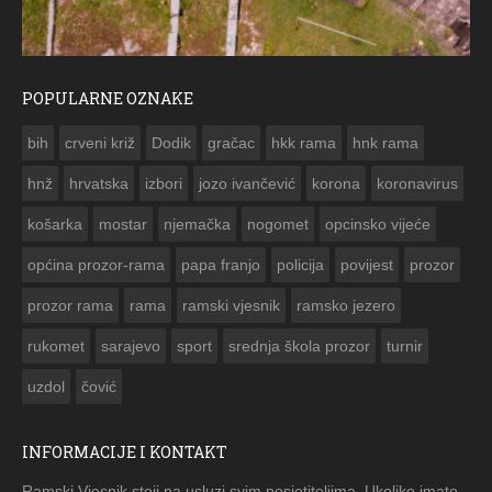
POPULARNE OZNAKE
ČESTITKA RAMSKOG VJESNIKA ZA USKRS 2023. GODINE
bih
crveni križ
Dodik
gračac
hkk rama
hnk rama


hnž
hrvatska
izbori
jozo ivančević
korona
koronavirus
košarka
mostar
njemačka
nogomet
opcinsko vijeće
općina prozor-rama
papa franjo
policija
povijest
prozor
prozor rama
rama
ramski vjesnik
ramsko jezero
rukomet
sarajevo
sport
srednja škola prozor
turnir
uzdol
čović
INFORMACIJE I KONTAKT
Ramski Vjesnik stoji na usluzi svim posjetiteljima. Ukoliko imate