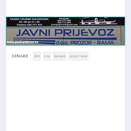
OZNAKE
bhrt
crta
demanti
prozor rama