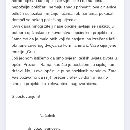
narod otpisao kao općinske vijećnike i da su postali
nepoželjni političari, nemaju snagu prihvatiti ove činjenice i
odlučili su jezikom mržnje, lažima i obmanama, pokušati
domoći se nekog političkog utjecaja.
Ovih dana mnogi žitelji naše općine javljaju se i iskazuju
potporu općinskom rukovodstvu i općinskim projektima.
Jamčimo da je malo onih koji će nasjesti na izrečene laži i
obmane čuvenog dvojca sa kormilarima iz Vaše cijenjene
emisije „Crta“.
Još jednom ističemo da smo svjesni teških uvjeta života u
općini Prozor – Rama, kao što je uostalom i u cijeloj nam
državi. No, u ovoj općini je puno pozitivnih trendova. Zato
Vas pozivamo da i njih prezentirate- uvidom u realno
stanje i projekte i s relevantnim sugovornicima.
S poštovanjem!
Načelnik
dr. Jozo Ivančević