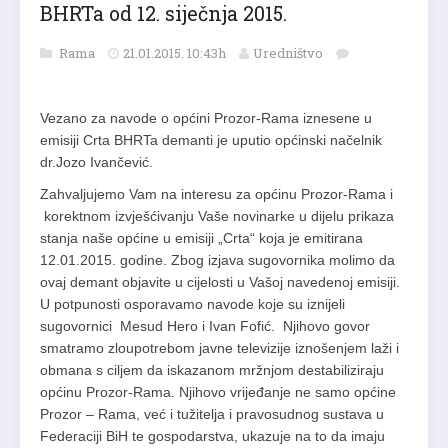
BHRTa od 12. siječnja 2015.
Rama
21.01.2015. 10:43h
Uredništvo
Vezano za navode o općini Prozor-Rama iznesene u
emisiji Crta BHRTa demanti je uputio općinski načelnik
dr.Jozo Ivančević.
Zahvaljujemo Vam na interesu za općinu Prozor-Rama i
korektnom izvješćivanju Vaše novinarke u dijelu prikaza
stanja naše općine u emisiji „Crta“ koja je emitirana
12.01.2015. godine. Zbog izjava sugovornika molimo da
ovaj demant objavite u cijelosti u Vašoj navedenoj emisiji.
U potpunosti osporavamo navode koje su iznijeli
sugovornici Mesud Hero i Ivan Fofić. Njihovo govor
smatramo zloupotrebom javne televizije iznošenjem laži i
obmana s ciljem da iskazanom mržnjom destabiliziraju
općinu Prozor-Rama. Njihovo vrijeđanje ne samo općine
Prozor – Rama, već i tužitelja i pravosudnog sustava u
Federaciji BiH te gospodarstva, ukazuje na to da imaju