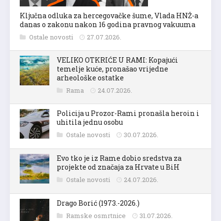
Ključna odluka za hercegovačke šume, Vlada HNŽ-a
danas o zakonu nakon 16 godina pravnog vakuuma
Ostale novosti
27.07.2026.
VELIKO OTKRIĆE U RAMI: Kopajući
temelje kuće, pronašao vrijedne
arheološke ostatke
Rama
24.07.2026.
Policija u Prozor-Rami pronašla heroin i
uhitila jednu osobu
Ostale novosti
30.07.2026.
Evo tko je iz Rame dobio sredstva za
projekte od značaja za Hrvate u BiH
Ostale novosti
24.07.2026.
Drago Borić (1973.-2026.)
Ramske osmrtnice
31.07.2026.