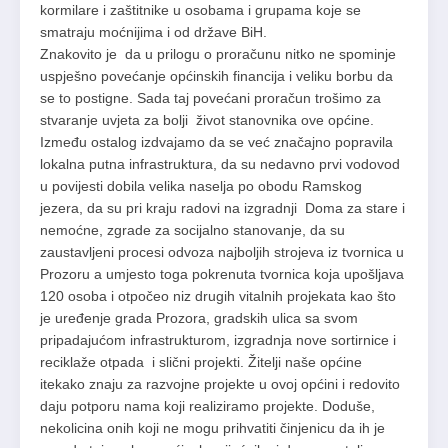
kormilare i zaštitnike u osobama i grupama koje se
smatraju moćnijima i od države BiH.
Znakovito je da u prilogu o proračunu nitko ne spominje
uspješno povećanje općinskih financija i veliku borbu da
se to postigne. Sada taj povećani proračun trošimo za
stvaranje uvjeta za bolji život stanovnika ove općine.
Između ostalog izdvajamo da se već značajno popravila
lokalna putna infrastruktura, da su nedavno prvi vodovod
u povijesti dobila velika naselja po obodu Ramskog
jezera, da su pri kraju radovi na izgradnji Doma za stare i
nemoćne, zgrade za socijalno stanovanje, da su
zaustavljeni procesi odvoza najboljih strojeva iz tvornica u
Prozoru a umjesto toga pokrenuta tvornica koja upošljava
120 osoba i otpočeo niz drugih vitalnih projekata kao što
je uređenje grada Prozora, gradskih ulica sa svom
pripadajućom infrastrukturom, izgradnja nove sortirnice i
reciklaže otpada i slični projekti. Žitelji naše općine
itekako znaju za razvojne projekte u ovoj općini i redovito
daju potporu nama koji realiziramo projekte. Doduše,
nekolicina onih koji ne mogu prihvatiti činjenicu da ih je