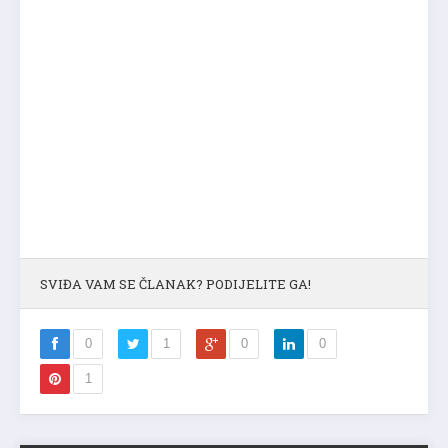
SVIĐA VAM SE ČLANAK? PODIJELITE GA!
0
1
0
0
1