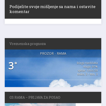
Podijelite svoje mišljenje sa nama i ostavite
komentar
Vremenska prognoza
PROZOR - RAMA
3
°
blaga naoblaka
vlaga: 97%
vjetar: 1m/s SSI
Maks. 3 • Min. 3
GS RAMA – PRIJAVA ZA POSAO