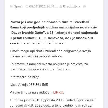
Sport
09.07.2025. 14:47h
Uredništvo
Prozor je i ove godine domaćin turnira Streetball
Rama koji posljednjih godina memorijalno nosi naziv
“Davor Ivančić Dačo”, a 23. izdanje donosi natjecanja
u petak i subotu, 1. i 2. kolovoza, dok je knock-out
završnica u nedjelju 3. kolovoza.
Timovi mogu aplicirat i izabrati dan odigravanja svojih
utakmica u skupini petak ili subota.
Za timove iz udaljeni mjesta osiguran je smještaj za
prenoćište u dogovoru s organizatorom.
Informacije na broj:
Ivica Vukoja 063 361 565
Prijave timova na sljedećem
LINKU
.
Turnir za juniore U19 (godišta 2006. i mlađi) igrat će se u
ponedjeljak 4.8. 2025.god., a to je ujedno i dan rok za