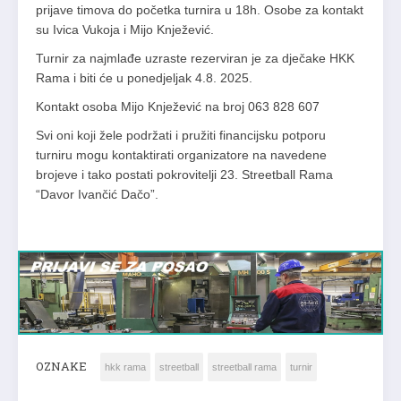
prijave timova do početka turnira u 18h. Osobe za kontakt
su Ivica Vukoja i Mijo Knježević.
Turnir za najmlađe uzraste rezerviran je za dječake HKK
Rama i biti će u ponedjeljak 4.8. 2025.
Kontakt osoba Mijo Knježević na broj 063 828 607
Svi oni koji žele podržati i pružiti financijsku potporu
turniru mogu kontaktirati organizatore na navedene
brojeve i tako postati pokrovitelji 23. Streetball Rama
“Davor Ivančić Dačo”.
OZNAKE
hkk rama
streetball
streetball rama
turnir