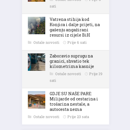
sati
Vatrena stihija kod
Konjica i dalje prijeti, na
gašenju angažirani
resursi iz cijele BiH
Ostale novosti
Prije 6 sati
Zaboravio suprugu na
granici, shvatio tek
kilometrima kasnije
Ostale novosti
Prije 19
sati
GDJE SU NAŠE PARE:
Milijarde od cestarina i
trošarina nestale, a
autocesta nema
Ostale novosti
Prije 23 sata