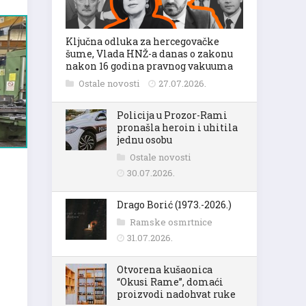
Ključna odluka za hercegovačke
šume, Vlada HNŽ-a danas o zakonu
nakon 16 godina pravnog vakuuma
Ostale novosti
27.07.2026.
Policija u Prozor-Rami
pronašla heroin i uhitila
jednu osobu
Ostale novosti
30.07.2026.
Drago Borić (1973.-2026.)
Ramske osmrtnice
31.07.2026.
Otvorena kušaonica
“Okusi Rame”, domaći
proizvodi nadohvat ruke