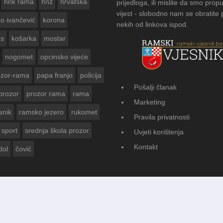
hnk rama
hnž
hrvatska
prijedloga, ili mislite da smo propu
vijest - slobodno nam se obratite
zo ivančević
korona
nekih od linkova ispod.
us
košarka
mostar
nogomet
opcinsko vijeće
ozor-rama
papa franjo
policija
Pošalji članak
prozor
prozor rama
rama
AMSKOG VJESNIKA ZA
Marketing
 GODINE
snik
ramsko jezero
rukomet
Pravila privatnosti
sport
srednja škola prozor
Uvjeti korištenja
Kontakt
dol
čović