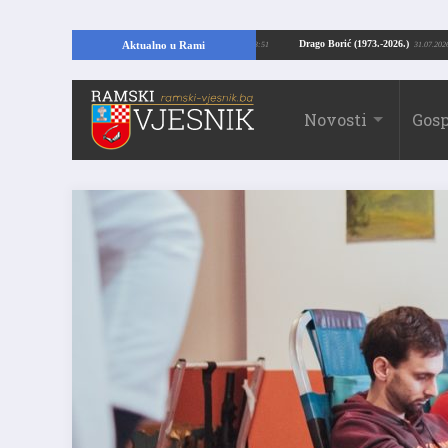
ći temelje kuće, pronašao vrijedne arheološke ostatke
Drago Borić (1973.-202
Aktualno u Rami
24.07.2026. 13:51
Novosti
Gosp