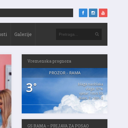
sti
Galerije
Vremenska prognoza
PROZOR - RAMA
3
°
blaga naoblaka
vlaga: 97%
vjetar: 1m/s SSI
Maks. 3 • Min. 3
GS RAMA – PRIJAVA ZA POSAO