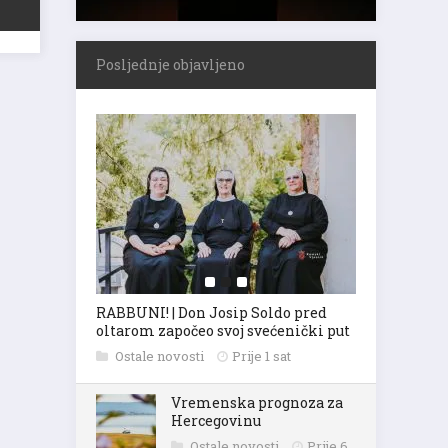
Posljednje objavljeno
RABBUNI! | Don Josip Soldo pred
oltarom započeo svoj svećenički put
Ostale novosti
Prije 1 sat
Vremenska prognoza za
Hercegovinu
Ostale novosti
Prije 6