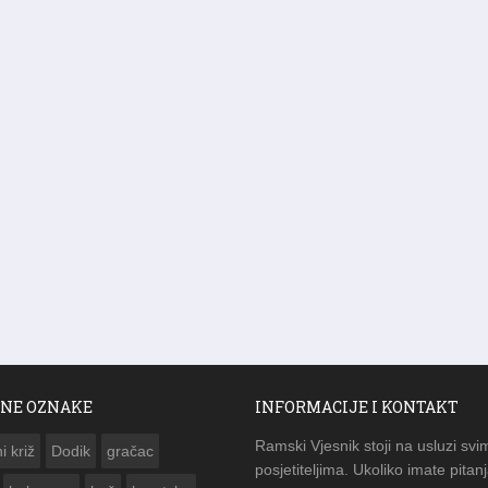
NE OZNAKE
INFORMACIJE I KONTAKT
Ramski Vjesnik stoji na usluzi svi
i križ
Dodik
gračac
posjetiteljima. Ukoliko imate pitanj