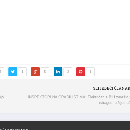
0
1
0
0
1
SLIJEDEĆI ČLANA
joj
INSPEKTORI NA GRADILIŠTIMA: Električar iz BiH završio 
istragom u Njema