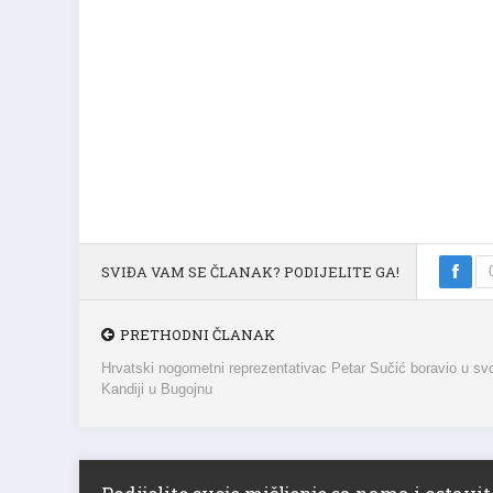
SVIĐA VAM SE ČLANAK? PODIJELITE GA!
PRETHODNI ČLANAK
Hrvatski nogometni reprezentativac Petar Sučić boravio u svo
Kandiji u Bugojnu