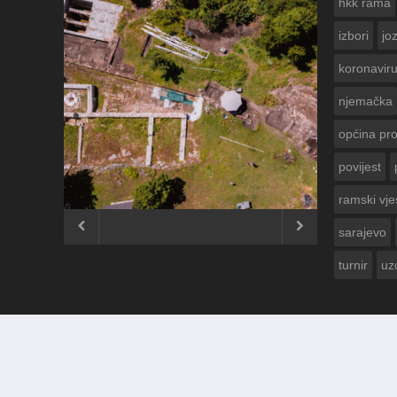
hkk rama
izbori
jo
koronavir
njemačka
općina pr
povijest
ČESTITKA R
USKRS 2023.
ramski vje


sarajevo
turnir
uz
© 2012 - 2026
Ramski Vjesnik
. Sva prava pridržana.
Izrada i održavanje:
KRAFTBIT | studio development