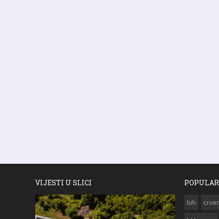
VIJESTI U SLICI
POPULAR
bih
crven