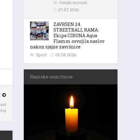
Ostale novosti
27.07.2026.
ZAVRŠEN 24.
STREETBALL RAMA:
Ekipa CIBONA Aqua
Flamm osvojila naslov
nakon sjajne završnice
Sport
02.08.2026.
Ramske osmrtnice
K
pod
čkoj