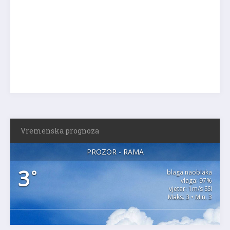
Vremenska prognoza
PROZOR - RAMA
3
°
blaga naoblaka
vlaga: 97%
vjetar: 1m/s SSI
Maks. 3 • Min. 3