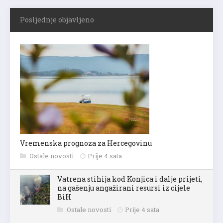
Posljednje objavljeno
Vremenska prognoza za Hercegovinu
Ostale novosti
Prije 4 sata
Vatrena stihija kod Konjica i dalje prijeti,
na gašenju angažirani resursi iz cijele
BiH
Ostale novosti
Prije 4 sata