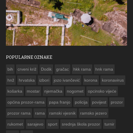
POPULARNE OZNAKE
ČESTITKA RAMSKOG VJESNIKA ZA USKRS 2023. GODINE
bih
crveni križ
Dodik
gračac
hkk rama
hnk rama


hnž
hrvatska
izbori
jozo ivančević
korona
koronavirus
košarka
mostar
njemačka
nogomet
opcinsko vijeće
općina prozor-rama
papa franjo
policija
povijest
prozor
prozor rama
rama
ramski vjesnik
ramsko jezero
rukomet
sarajevo
sport
srednja škola prozor
turnir