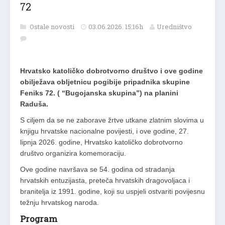
72
Ostale novosti
03.06.2026. 15:16h
Uredništvo
Hrvatsko katoličko dobrotvorno društvo i ove godine
obilježava obljetnicu pogibije pripadnika skupine
Feniks 72. ( “Bugojanska skupina”) na planini
Raduša.
S ciljem da se ne zaborave žrtve utkane zlatnim slovima u
knjigu hrvatske nacionalne povijesti, i ove godine, 27.
lipnja 2026. godine, Hrvatsko katoličko dobrotvorno
društvo organizira komemoraciju.
Ove godine navršava se 54. godina od stradanja
hrvatskih entuzijasta, preteča hrvatskih dragovoljaca i
branitelja iz 1991. godine, koji su uspjeli ostvariti povijesnu
težnju hrvatskog naroda.
Program