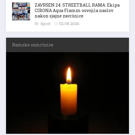
ZAVRŠEN 24. STREETBALL RAMA: Ekipa
CIBONA Aqua Flamm osvojila naslov
nakon sjajne završnice
Sport
02.08.2026.
Ramske osmrtnice