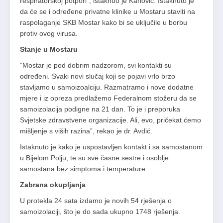
respiratorskoj potpori”, istaknuo je Karlović. Istaknuto je
da će se i određene privatne klinike u Mostaru staviti na
raspolaganje SKB Mostar kako bi se uključile u borbu
protiv ovog virusa.
Stanje u Mostaru
”Mostar je pod dobrim nadzorom, svi kontakti su
određeni. Svaki novi slučaj koji se pojavi vrlo brzo
stavljamo u samoizoalciju. Razmatramo i nove dodatne
mjere i iz opreza predlažemo Federalnom stožeru da se
samoizolacija podigne na 21 dan. To je i preporuka
Svjetske zdravstvene organizacije. Ali, evo, pričekat ćemo
mišljenje s viših razina”, rekao je dr. Avdić.
Istaknuto je kako je uspostavljen kontakt i sa samostanom
u Bijelom Polju, te su sve časne sestre i osoblje
samostana bez simptoma i temperature.
Zabrana okupljanja
U protekla 24 sata izdamo je novih 54 rješenja o
samoizolaciji, što je do sada ukupno 1748 rješenja.