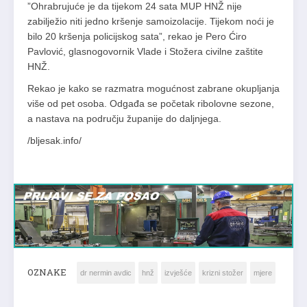
”Ohrabrujuće je da tijekom 24 sata MUP HNŽ nije
zabilježio niti jedno kršenje samoizolacije. Tijekom noći je
bilo 20 kršenja policijskog sata”, rekao je Pero Ćiro
Pavlović, glasnogovornik Vlade i Stožera civilne zaštite
HNŽ.
Rekao je kako se razmatra mogućnost zabrane okupljanja
više od pet osoba. Odgađa se početak ribolovne sezone,
a nastava na području županije do daljnjega.
/bljesak.info/
OZNAKE
dr nermin avdic
hnž
izvješće
krizni stožer
mjere