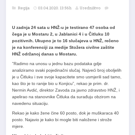
Regija
03.04.2020. 13:56h
Uredništvo
U zadnja 24 sata u HNŽ-u je testirano 47 osoba od
čega je u Mostaru 2, u Jablanici 4 i u Čitluku 10
pozitivnih. Ukupno je to 16 slučajeva u HNŽ, rečeno
je na konferenciji za medije Stožera civilne zaštite
HNŽ održanoj danas u Mostaru.
”Radimo na unosu u jednu bazu podataka gdje
analiziramo svaki pojedinačni slučaj. Najveći broj oboljelih
je u Čitluku i sve svoje kapacitete smo usmjerili sad tamo,
kao što je to ranije bio u Konjicu”, rekao je prim. dr.
Nermin Avdić, direktor Zavoda za javno zdravstvo HNŽ, i
apelirao na stanovnike Čitluka da surađuju obzirom na
navedenu situaciju.
Rekao je kako žene čine 60 posto, dok je muškaraca 40
posto. Najavio je kako bi mogle biti naložene i strože
mjere.