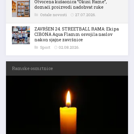
Otvorena kušaonica “Okusi Rame”,
domaći proizvodi nadohvat ruke
Ostale novosti
27.07.2026.
ZAVRŠEN 24. STREETBALL RAMA: Ekipa
CIBONA Aqua Flamm osvojila naslov
nakon sjajne završnice
Sport
02.08.2026.
Ramske osmrtnice