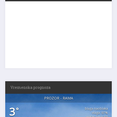
Vremenska prognoza
PROZOR - RAMA
3
°
blaga naoblaka
vlaga: 97%
vjetar: 1m/s SSI