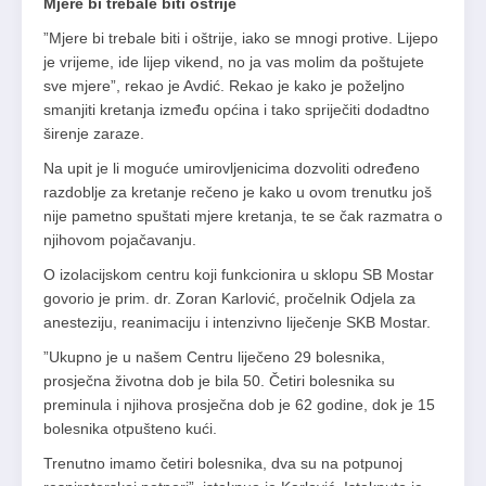
Mjere bi trebale biti oštrije
”Mjere bi trebale biti i oštrije, iako se mnogi protive. Lijepo
je vrijeme, ide lijep vikend, no ja vas molim da poštujete
sve mjere”, rekao je Avdić. Rekao je kako je poželjno
smanjiti kretanja između općina i tako spriječiti dodadtno
širenje zaraze.
Na upit je li moguće umirovljenicima dozvoliti određeno
razdoblje za kretanje rečeno je kako u ovom trenutku još
nije pametno spuštati mjere kretanja, te se čak razmatra o
njihovom pojačavanju.
O izolacijskom centru koji funkcionira u sklopu SB Mostar
govorio je prim. dr. Zoran Karlović, pročelnik Odjela za
anesteziju, reanimaciju i intenzivno liječenje SKB Mostar.
”Ukupno je u našem Centru liječeno 29 bolesnika,
prosječna životna dob je bila 50. Četiri bolesnika su
preminula i njihova prosječna dob je 62 godine, dok je 15
bolesnika otpušteno kući.
Trenutno imamo četiri bolesnika, dva su na potpunoj