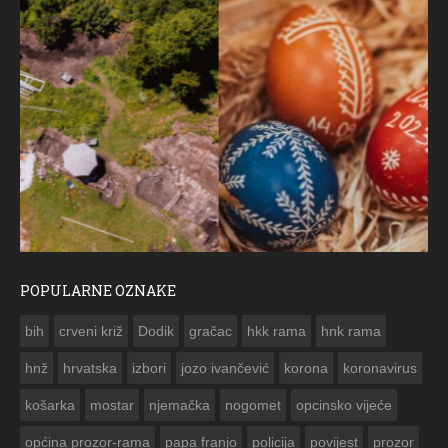
POPULARNE OZNAKE
ČESTITKA RAMSKOG VJESNIKA ZA USKRS 2023. GODINE
bih
crveni križ
Dodik
gračac
hkk rama
hnk rama


hnž
hrvatska
izbori
jozo ivančević
korona
koronavirus
košarka
mostar
njemačka
nogomet
opcinsko vijeće
općina prozor-rama
papa franjo
policija
povijest
prozor