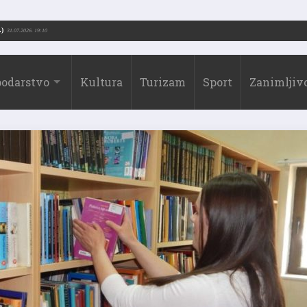
rić (1973.-2026.)
31.07.2026. 19:10
odarstvo
Kultura
Turizam
Sport
Zanimljivo