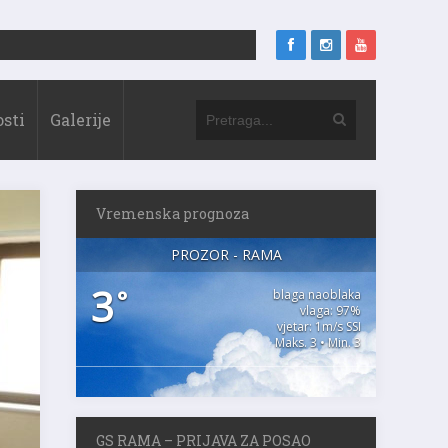
sti
Galerije
Vremenska prognoza
PROZOR - RAMA
3
°
blaga naoblaka
vlaga: 97%
vjetar: 1m/s SSI
Maks. 3 • Min. 3
GS RAMA – PRIJAVA ZA POSAO