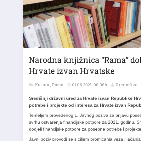
Narodna knjižnica “Rama” dob
Hrvate izvan Hrvatske
Kultura
,
Rama
01.06.2021. 08:08h
Uredništvo
Središnji državni ured za Hrvate izvan Republike Hr
potrebe i projekte od interesa za Hrvate izvan Repu
Temeljem provedenog 1. Javnog poziva za prijavu posebn
svrhu ostvarenja financijske potpore za 2021. godinu, S
dodjeli financijske potpore za posebne potrebe i projek
Javni poziv provodi se s ciljem promicanja veza i jačan