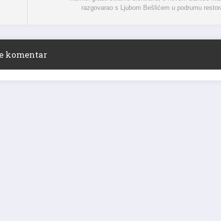
razgovarao s Ljubom Bešlićem u podrumu resto
ite komentar