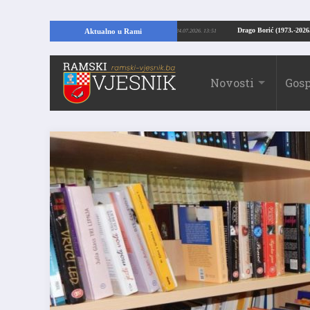
RAMI: Kopajući temelje kuće, pronašao vrijedne arheološke ostatke
Drago Bo
Aktualno u Rami
24.07.2026. 13:51
Novosti
Gosp