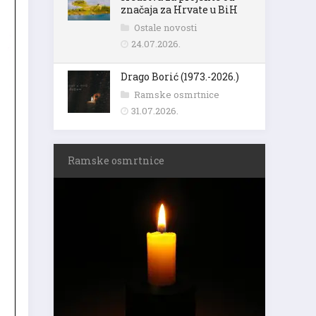
značaja za Hrvate u BiH
Ostale novosti
24.07.2026.
Drago Borić (1973.-2026.)
Ramske osmrtnice
31.07.2026.
Ramske osmrtnice