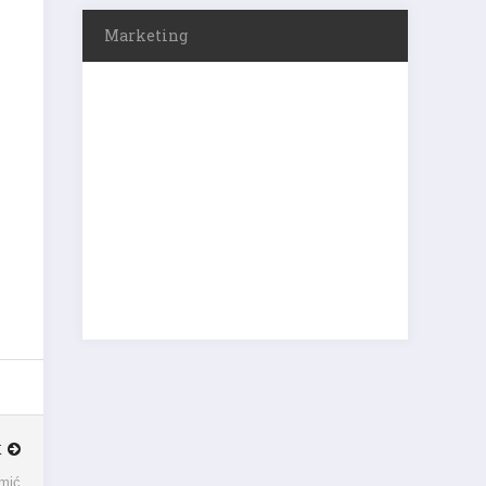
Marketing
K
amić