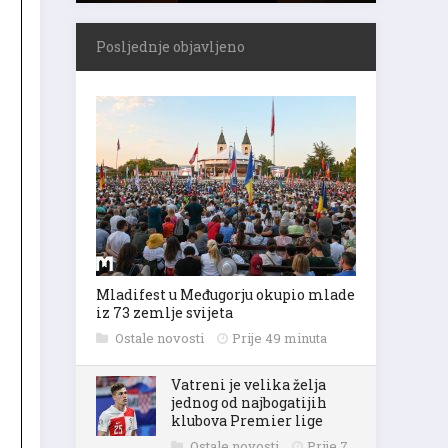
Posljednje objavljeno
Mladifest u Međugorju okupio mlade
iz 73 zemlje svijeta
Ostale novosti
Prije 49 minuta
Vatreni je velika želja
jednog od najbogatijih
klubova Premier lige
Ostale novosti
Prije 7