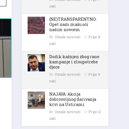
sati
(NE)TRANSPARENTNO:
Opet nam mažu oči
našim novcem
Ostale novosti
Prije 8
sati
Dodik kažnjen zbog rane
kampanje i zloupotrebe
djece
Ostale novosti
Prije 9
sati
NAJAVA: Akcija
dobrovoljnog darivanja
krvi na Ustirami
Ostale novosti
Prije 11
sati