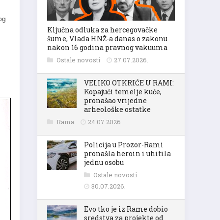
og
Ključna odluka za hercegovačke
šume, Vlada HNŽ-a danas o zakonu
nakon 16 godina pravnog vakuuma
Ostale novosti
27.07.2026.
VELIKO OTKRIĆE U RAMI:
Kopajući temelje kuće,
pronašao vrijedne
arheološke ostatke
Rama
24.07.2026.
Policija u Prozor-Rami
pronašla heroin i uhitila
jednu osobu
Ostale novosti
30.07.2026.
Evo tko je iz Rame dobio
sredstva za projekte od