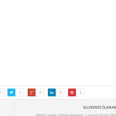
0
1
0
0
1
SLIJEDEĆI ČLANA
Mamići grade solarne elektrane, o novom biznisu M