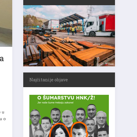
za
Najčitanije objave
e u
u o