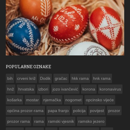
POPULARNE OZNAKE
ČESTITKA RAMSKOG VJESNIKA ZA USKRS 2023. GODINE
bih
crveni križ
Dodik
gračac
hkk rama
hnk rama


hnž
hrvatska
izbori
jozo ivančević
korona
koronavirus
košarka
mostar
njemačka
nogomet
opcinsko vijeće
općina prozor-rama
papa franjo
policija
povijest
prozor
prozor rama
rama
ramski vjesnik
ramsko jezero