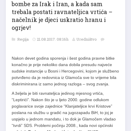
bombe za Irak i Iran, a kada sam
trebala postati ravnateljica vrtića –
načelnik je djeci uskratio hranu i
ogrjev!
Regija
21.08.2017. 08:16h
Uredništvo
Nakon devet godina sporenja i šest godina pravne bitke
konačno je prije nekoliko dana dobila presudu najveće
sudske instancije u Bosni i Hercegovini, kojom je službeno
potvrđeno da je redovnica iz Glamoča sve to vrijeme bila
diskriminirana iz samo jednog razloga – svog zvanja.
A željela je biti ravnateljica jedinog mjesnog vrtića,
“Leptirići”. Nakon što je u ljeto 2000. godine odlukom
poglavarice svoje zajednice “Klanjateljice krvi Kristove”
poslana na službu u gradić na jugozapadu BiH, to joj je
uspjelo u jednom mandatu, i to dok je Glamočem vladao
“tvrdi” SDS. Problemi počinju 2008., kada novi općinski