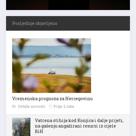
Posljednje objavljeno
Vremenska prognoza za Hercegovinu
Ostale novosti
Prije 2 sata
Vatrena stihija kod Konjica i dalje prijeti,
na gašenju angažirani resursi iz cijele
BiH