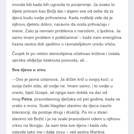
morala biti kada bih ugrozila to povjerenje. Ja svako to
dijete primam kao Božji dar i dajem sve od sebe da ta
djeca budu ovdje prihvaćena. Kada roditelji vide da je
njihovu djetetu dobro, naravno da onda prihvaćaju i
mene. Zato ja nemam problema s narodom, s ljudima. Ja
samo imam problem s političarima! – kaže nam energična
časna sestra dok sjedimo u ravnateljskom uredu vrtića.
Čovjek bi po nekim stereotipima očekivao križeve i ostala
vjerska obilježja istaknuta posvuda, ali…
Sva djeca u srcu
– Ovo je javna ustanova. Ja držim križ u svojoj kući, u
svoja četiri zida, ali ovdje ne. Imam samo, i to ovdje u
uredu, kipić Gospe, ali njega sam dobila na dar od
mog
Petra
, pravoslavnog dječaka od pet godina, kada se
vratio s mora. Svaki blagdan slavimo da djeca nauče
toleranciji, da postoje drugi i drukčiji. Pa mi u stvari
slavimo isti Božić i ja na svaki pravoslavni odem u njihovu
crkvu na liturgiju. Ja sam teta sve djece i kada odu
odavde tako me i dalje zovu – veli sestra Martina.