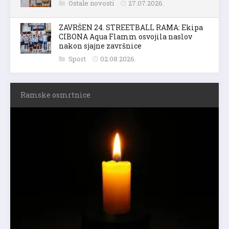
Ostale novosti
27.07.2026.
ZAVRŠEN 24. STREETBALL RAMA: Ekipa
CIBONA Aqua Flamm osvojila naslov
nakon sjajne završnice
Sport
02.08.2026.
Ramske osmrtnice