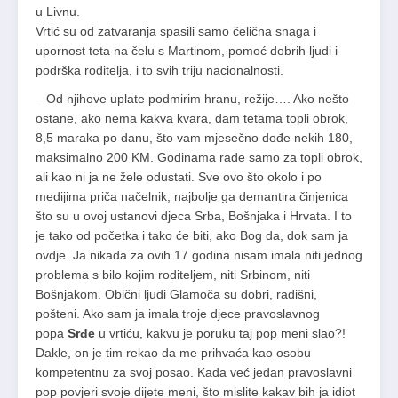
u Livnu.
Vrtić su od zatvaranja spasili samo čelična snaga i
upornost teta na čelu s Martinom, pomoć dobrih ljudi i
podrška roditelja, i to svih triju nacionalnosti.
– Od njihove uplate podmirim hranu, režije…. Ako nešto
ostane, ako nema kakva kvara, dam tetama topli obrok,
8,5 maraka po danu, što vam mjesečno dođe nekih 180,
maksimalno 200 KM. Godinama rade samo za topli obrok,
ali kao ni ja ne žele odustati. Sve ovo što okolo i po
medijima priča načelnik, najbolje ga demantira činjenica
što su u ovoj ustanovi djeca Srba, Bošnjaka i Hrvata. I to
je tako od početka i tako će biti, ako Bog da, dok sam ja
ovdje. Ja nikada za ovih 17 godina nisam imala niti jednog
problema s bilo kojim roditeljem, niti Srbinom, niti
Bošnjakom. Obični ljudi Glamoča su dobri, radišni,
pošteni. Ako sam ja imala troje djece pravoslavnog
popa
Srđe
u vrtiću, kakvu je poruku taj pop meni slao?!
Dakle, on je tim rekao da me prihvaća kao osobu
kompetentnu za svoj posao. Kada već jedan pravoslavni
pop povjeri svoje dijete meni, što mislite kakav bih ja idiot