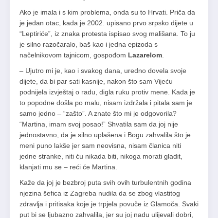
Ako je imala i s kim problema, onda su to Hrvati. Priča da
je jedan otac, kada je 2002. upisano prvo srpsko dijete u
“Leptiriće”, iz znaka protesta ispisao svog mališana. To ju
je silno razočaralo, baš kao i jedna epizoda s
načelnikovom tajnicom, gospođom
Lazarelom
.
– Ujutro mi je, kao i svakog dana, uredno dovela svoje
dijete, da bi par sati kasnije, nakon što sam Vijeću
podnijela izvještaj o radu, digla ruku protiv mene. Kada je
to popodne došla po malu, nisam izdržala i pitala sam je
samo jedno – “zašto”. A znate što mi je odgovorila?
“Martina, imam svoj posao!” Shvatila sam da joj nije
jednostavno, da je silno uplašena i Bogu zahvalila što je
meni puno lakše jer sam neovisna, nisam članica niti
jedne stranke, niti ću nikada biti, nikoga morati gladit,
klanjati mu se – reći će Martina.
Kaže da joj je bezbroj puta svih ovih turbulentnih godina
njezina šefica iz Zagreba nudila da se zbog vlastitog
zdravlja i pritisaka koje je trpjela povuče iz Glamoča. Svaki
put bi se ljubazno zahvalila, jer su joj nadu ulijevali dobri,