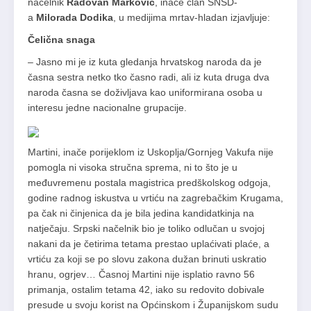
načelnik
Radovan Marković
, inače član SNSD-
a
Milorada Dodika
, u medijima mrtav-hladan izjavljuje:
Čelična snaga
– Jasno mi je iz kuta gledanja hrvatskog naroda da je
časna sestra netko tko časno radi, ali iz kuta druga dva
naroda časna se doživljava kao uniformirana osoba u
interesu jedne nacionalne grupacije.
Martini, inače porijeklom iz Uskoplja/Gornjeg Vakufa nije
pomogla ni visoka stručna sprema, ni to što je u
međuvremenu postala magistrica predškolskog odgoja,
godine radnog iskustva u vrtiću na zagrebačkim Krugama,
pa čak ni činjenica da je bila jedina kandidatkinja na
natječaju. Srpski načelnik bio je toliko odlučan u svojoj
nakani da je četirima tetama prestao uplaćivati plaće, a
vrtiću za koji se po slovu zakona dužan brinuti uskratio
hranu, ogrjev… Časnoj Martini nije isplatio ravno 56
primanja, ostalim tetama 42, iako su redovito dobivale
presude u svoju korist na Općinskom i Županijskom sudu