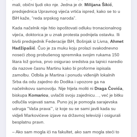
mali, obični ljudi oko nje. Jedna je dr.
Milijana Šikić
,
predsjednica Upravnog vijeća vrtića ispred, kako se to u
BiH kaže, “reda srpskog naroda”.
Kada načelnik nije htio ispoštovati odluku tronacionalnog
vijeća, doktorica je u znak protesta podnijela ostavku. Ili
bivši predsjednik Federacije BiH, Bošnjak iz Livna,
Ahmet
Hadžipašić
. Čuo je za muku koju prolazi svakodnevno
noseći zbog probušenog spremnika svojim rukama 150
litara lož goriva, prvo osigurao sredstva pa tajnici naredio
da nazove časnu Martinu kako bi proforme ispisala
zamolbu. Odbila je Martina i ponudu viđenijih lokalnih
Srba da odu zajedno do Dodika i upozore ga na
načelnikovu samovolju. Nije htjela moliti ni
Draga Čovića
,
biskupa
Komaricu
, uvlačiti svoju zajednicu…, već je bitku
odlučila vojevati sama. Puno joj je pomogla sarajevska
udruga “Vaša prava”‘, iz koje su se sami javili kada su
vidjeli Markovićeve izjave na državnoj televiziji i osigurali
besplatnu pravn.
– Ako sam mogla ići na fakultet, ako sam mogla steći to