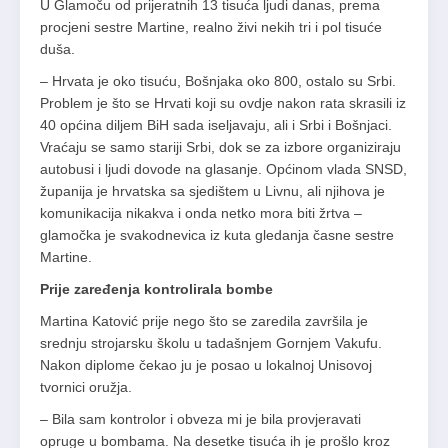
U Glamoču od prijeratnih 13 tisuća ljudi danas, prema
procjeni sestre Martine, realno živi nekih tri i pol tisuće
duša.
– Hrvata je oko tisuću, Bošnjaka oko 800, ostalo su Srbi.
Problem je što se Hrvati koji su ovdje nakon rata skrasili iz
40 općina diljem BiH sada iseljavaju, ali i Srbi i Bošnjaci.
Vraćaju se samo stariji Srbi, dok se za izbore organiziraju
autobusi i ljudi dovode na glasanje. Općinom vlada SNSD,
županija je hrvatska sa sjedištem u Livnu, ali njihova je
komunikacija nikakva i onda netko mora biti žrtva –
glamočka je svakodnevica iz kuta gledanja časne sestre
Martine.
Prije zaređenja kontrolirala bombe
Martina Katović prije nego što se zaredila završila je
srednju strojarsku školu u tadašnjem Gornjem Vakufu.
Nakon diplome čekao ju je posao u lokalnoj Unisovoj
tvornici oružja.
– Bila sam kontrolor i obveza mi je bila provjeravati
opruge u bombama. Na desetke tisuća ih je prošlo kroz