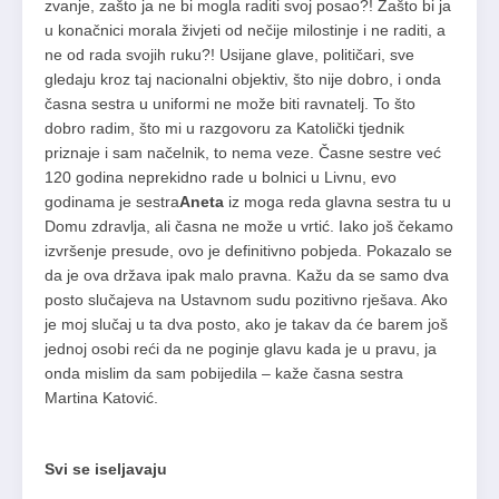
zvanje, zašto ja ne bi mogla raditi svoj posao?! Zašto bi ja
u konačnici morala živjeti od nečije milostinje i ne raditi, a
ne od rada svojih ruku?! Usijane glave, političari, sve
gledaju kroz taj nacionalni objektiv, što nije dobro, i onda
časna sestra u uniformi ne može biti ravnatelj. To što
dobro radim, što mi u razgovoru za Katolički tjednik
priznaje i sam načelnik, to nema veze. Časne sestre već
120 godina neprekidno rade u bolnici u Livnu, evo
godinama je sestra
Aneta
iz moga reda glavna sestra tu u
Domu zdravlja, ali časna ne može u vrtić. Iako još čekamo
izvršenje presude, ovo je definitivno pobjeda. Pokazalo se
da je ova država ipak malo pravna. Kažu da se samo dva
posto slučajeva na Ustavnom sudu pozitivno rješava. Ako
je moj slučaj u ta dva posto, ako je takav da će barem još
jednoj osobi reći da ne poginje glavu kada je u pravu, ja
onda mislim da sam pobijedila – kaže časna sestra
Martina Katović.
Svi se iseljavaju