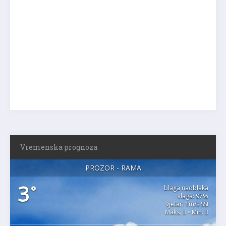
Vremenska prognoza
PROZOR - RAMA
3
°
blaga naoblaka
vlaga: 97%
vjetar: 1m/s SSI
Maks. 3 • Min. 3