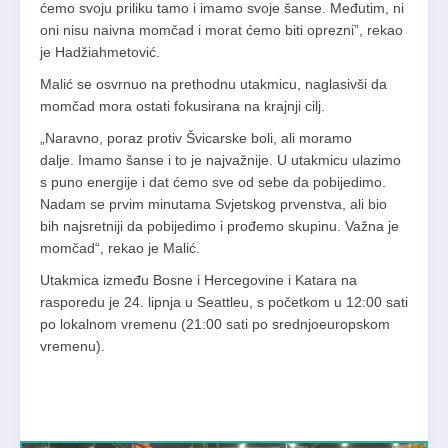
ćemo svoju priliku tamo i imamo svoje šanse. Međutim, ni
oni nisu naivna momčad i morat ćemo biti oprezni”, rekao
je Hadžiahmetović.
Malić se osvrnuo na prethodnu utakmicu, naglasivši da
momčad mora ostati fokusirana na krajnji cilj.
„Naravno, poraz protiv Švicarske boli, ali moramo
dalje. Imamo šanse i to je najvažnije. U utakmicu ulazimo
s puno energije i dat ćemo sve od sebe da pobijedimo.
Nadam se prvim minutama Svjetskog prvenstva, ali bio
bih najsretniji da pobijedimo i prođemo skupinu. Važna je
momčad“, rekao je Malić.
Utakmica između Bosne i Hercegovine i Katara na
rasporedu je 24. lipnja u Seattleu, s početkom u 12:00 sati
po lokalnom vremenu (21:00 sati po srednjoeuropskom
vremenu).