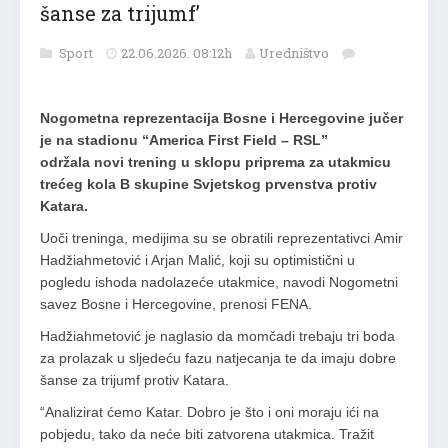
šanse za trijumf’
Sport
22.06.2026. 08:12h
Uredništvo
Nogometna reprezentacija Bosne i Hercegovine jučer
je na stadionu “America First Field – RSL”
održala novi trening u sklopu priprema za utakmicu
trećeg kola B skupine Svjetskog prvenstva protiv
Katara.
Uoči treninga, medijima su se obratili reprezentativci Amir
Hadžiahmetović i Arjan Malić, koji su optimistični u
pogledu ishoda nadolazeće utakmice, navodi Nogometni
savez Bosne i Hercegovine, prenosi FENA.
Hadžiahmetović je naglasio da momčadi trebaju tri boda
za prolazak u sljedeću fazu natjecanja te da imaju dobre
šanse za trijumf protiv Katara.
“Analizirat ćemo Katar. Dobro je što i oni moraju ići na
pobjedu, tako da neće biti zatvorena utakmica. Tražit