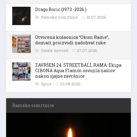
Drago Borić (1973.-2026.)
Ramske osmrtnice
31.07.2026.
Otvorena kušaonica “Okusi Rame”,
domaći proizvodi nadohvat ruke
Ostale novosti
27.07.2026.
ZAVRŠEN 24. STREETBALL RAMA: Ekipa
CIBONA Aqua Flamm osvojila naslov
nakon sjajne završnice
Sport
02.08.2026.
Ramske osmrtnice