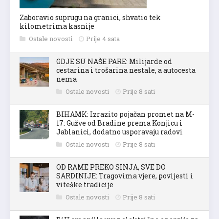
Zaboravio suprugu na granici, shvatio tek
kilometrima kasnije
Ostale novosti
Prije 4 sata
GDJE SU NAŠE PARE: Milijarde od
cestarina i trošarina nestale, a autocesta
nema
Ostale novosti
Prije 8 sati
BIHAMK: Izrazito pojačan promet na M-
17: Gužve od Bradine prema Konjicu i
Jablanici, dodatno usporavaju radovi
Ostale novosti
Prije 8 sati
OD RAME PREKO SINJA, SVE DO
SARDINIJE: Tragovima vjere, povijesti i
viteške tradicije
Ostale novosti
Prije 8 sati