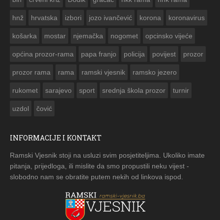


hnž
hrvatska
izbori
jozo ivančević
korona
koronavirus
košarka
mostar
njemačka
nogomet
opcinsko vijeće
općina prozor-rama
papa franjo
policija
povijest
prozor
prozor rama
rama
ramski vjesnik
ramsko jezero
rukomet
sarajevo
sport
srednja škola prozor
turnir
uzdol
čović
INFORMACIJE I KONTAKT
Ramski Vjesnik stoji na usluzi svim posjetiteljima. Ukoliko imate
pitanja, prijedloga, ili mislite da smo propustili neku vijest -
slobodno nam se obratite putem nekih od linkova ispod.