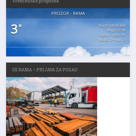
Vremenska prognoza
PROZOR - RAMA
3
°
blaga naoblaka
vlaga: 97%
vjetar: 1m/s SSI
Maks. 3 • Min. 3
GS RAMA – PRIJAVA ZA POSAO