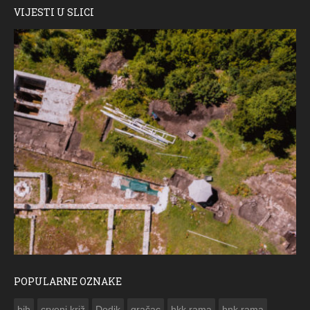
VIJESTI U SLICI
POPULARNE OZNAKE
ČESTITKA RAMSKOG VJESNIKA ZA USKRS 2023. GODINE
bih
crveni križ
Dodik
gračac
hkk rama
hnk rama