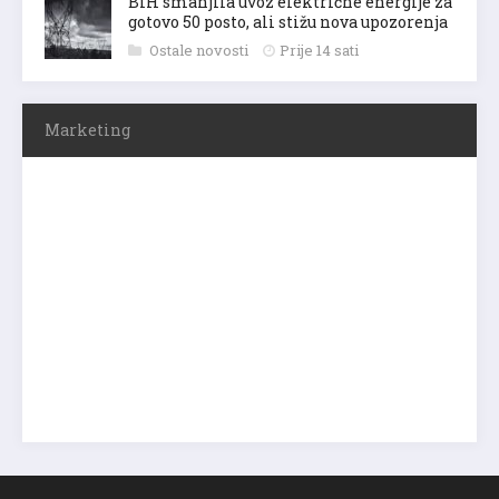
BiH smanjila uvoz električne energije za
gotovo 50 posto, ali stižu nova upozorenja
Ostale novosti
Prije 14 sati
Marketing