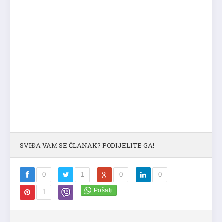
SVIĐA VAM SE ČLANAK? PODIJELITE GA!
0
1
0
0
1