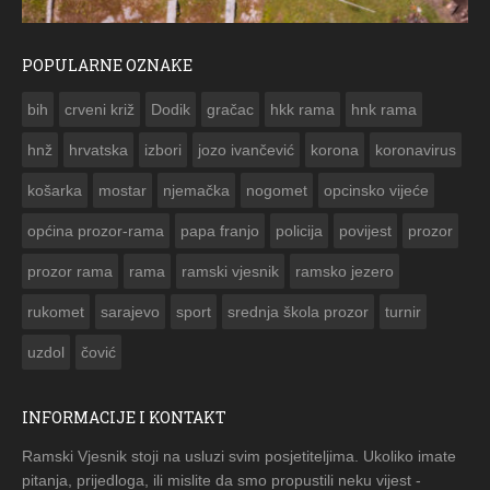
POPULARNE OZNAKE
ČESTITKA RAMSKOG VJESNIKA ZA USKRS 2023. GODINE
bih
crveni križ
Dodik
gračac
hkk rama
hnk rama


hnž
hrvatska
izbori
jozo ivančević
korona
koronavirus
košarka
mostar
njemačka
nogomet
opcinsko vijeće
općina prozor-rama
papa franjo
policija
povijest
prozor
prozor rama
rama
ramski vjesnik
ramsko jezero
rukomet
sarajevo
sport
srednja škola prozor
turnir
uzdol
čović
INFORMACIJE I KONTAKT
Ramski Vjesnik stoji na usluzi svim posjetiteljima. Ukoliko imate
pitanja, prijedloga, ili mislite da smo propustili neku vijest -