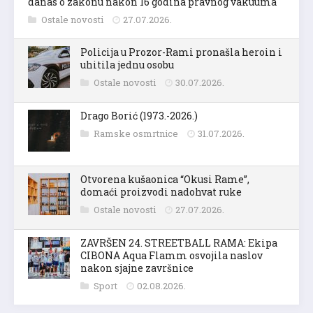
danas o zakonu nakon 16 godina pravnog vakuuma
Ostale novosti
27.07.2026.
Policija u Prozor-Rami pronašla heroin i
uhitila jednu osobu
Ostale novosti
30.07.2026.
Drago Borić (1973.-2026.)
Ramske osmrtnice
31.07.2026.
Otvorena kušaonica “Okusi Rame”,
domaći proizvodi nadohvat ruke
Ostale novosti
27.07.2026.
ZAVRŠEN 24. STREETBALL RAMA: Ekipa
CIBONA Aqua Flamm osvojila naslov
nakon sjajne završnice
Sport
02.08.2026.