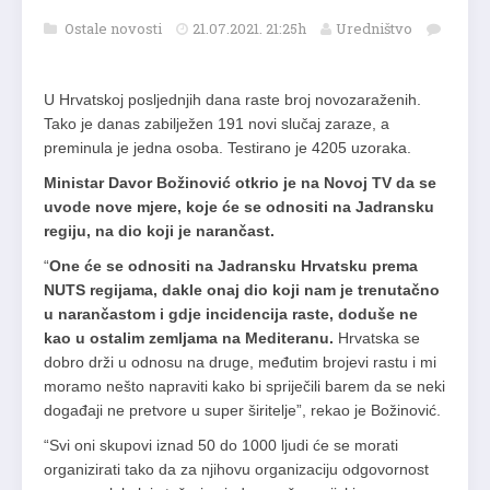
Ostale novosti
21.07.2021. 21:25h
Uredništvo
U Hrvatskoj posljednjih dana raste broj novozaraženih.
Tako je danas zabilježen 191 novi slučaj zaraze, a
preminula je jedna osoba. Testirano je 4205 uzoraka.
Ministar Davor Božinović otkrio je na Novoj TV da se
uvode nove mjere, koje će se odnositi na Jadransku
regiju, na dio koji je narančast.
“
One će se odnositi na Jadransku Hrvatsku prema
NUTS regijama, dakle onaj dio koji nam je trenutačno
u narančastom i gdje incidencija raste, doduše ne
kao u ostalim zemljama na Mediteranu.
Hrvatska se
dobro drži u odnosu na druge, međutim brojevi rastu i mi
moramo nešto napraviti kako bi spriječili barem da se neki
događaji ne pretvore u super širitelje”, rekao je Božinović.
“Svi oni skupovi iznad 50 do 1000 ljudi će se morati
organizirati tako da za njihovu organizaciju odgovornost