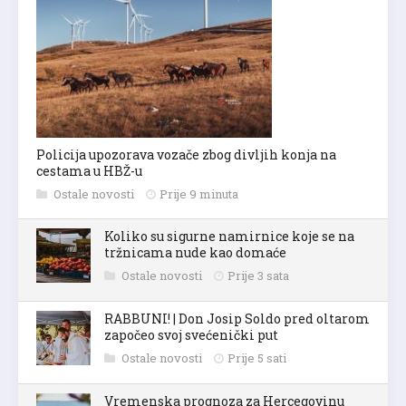
Policija upozorava vozače zbog divljih konja na
cestama u HBŽ-u
Ostale novosti
Prije 9 minuta
Koliko su sigurne namirnice koje se na
tržnicama nude kao domaće
Ostale novosti
Prije 3 sata
RABBUNI! | Don Josip Soldo pred oltarom
započeo svoj svećenički put
Ostale novosti
Prije 5 sati
Vremenska prognoza za Hercegovinu