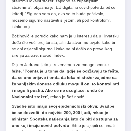
preuzmu lokalni stožeri zajedno sa županijskim
stožerima”, objasnio je. EU digitalna covid-potvrda bit će
kriterij. “Siguran sam da, ako se to bude poštivalo,
možemo sigurno nastaviti s ljetom, ali pod kontrolom”,
istaknuo je.
Božinović je poručio kako nam je u interesu da u Hrvatsku
dođe što veći broj turista, ali i da stvorimo uvjete kako bi
se oni osjećali sigurno i kako ne bi došlo do prevelikog
širenja zaraze, navodi Index.
Diljem Jadrana ljeto je rezervirano za mnoge seoske
fešte. “
Poanta je u tome da, gdje se održavaju te fešte,
da se one prijave i onda da lokalni stožer zajedno sa
županijskim donese odluku mogu li oni to kontrolirati
i mogu li pustiti. Ako se ne usuglase, onda će
Nacionalni stožer
“, rekao je Božinović.
Svadbe isto imaju svoj epidemiološki okvir. Svadbe
će se dozvoliti do najviše 200, 300 ljudi, rekao je
ministar. Sportska natjecanja isto će biti dostupna za
one koji imaju covid-potvrdu
. Bitno je cijepiti se, imati