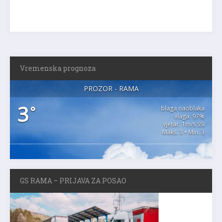
Vremenska prognoza
PROZOR - RAMA
3
°
blaga naoblaka
vlaga: 97%
vjetar: 1m/s SSI
Maks. 3 • Min. 3
GS RAMA – PRIJAVA ZA POSAO