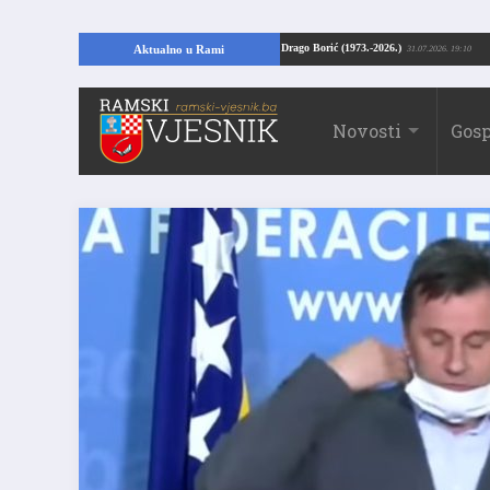
je kuće, pronašao vrijedne arheološke ostatke
Drago Borić (1973.-2026.)
Aktualno u Rami
24.07.2026. 13:51
31.07.
Novosti
Gosp