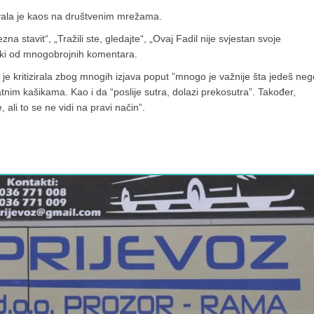
azvala je kaos na društvenim mrežama.
 stavit“, „Tražili ste, gledajte“, „Ovaj Fadil nije svjestan svoje
eki od mnogobrojnih komentara.
 je kritizirala zbog mnogih izjava poput ”mnogo je važnije šta jedeš neg
latnim kašikama. Kao i da “poslije sutra, dolazi prekosutra”. Također,
ali to se ne vidi na pravi način”.