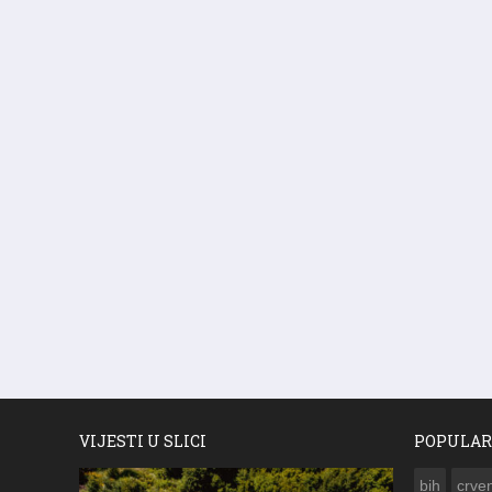
VIJESTI U SLICI
POPULAR
bih
crven