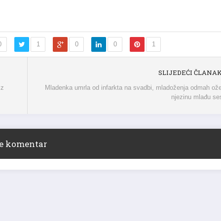
0
1
0
0
1
SLIJEDEĆI ČLANA
iz
Mladenka umrla od infarkta na svadbi, mladoženja odmah ož
njezinu mlađu se
ite komentar