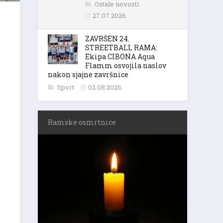
Ostale novosti
27.07.2026.
ZAVRŠEN 24.
STREETBALL RAMA:
Ekipa CIBONA Aqua
Flamm osvojila naslov
nakon sjajne završnice
Sport
02.08.2026.
Ramske osmrtnice