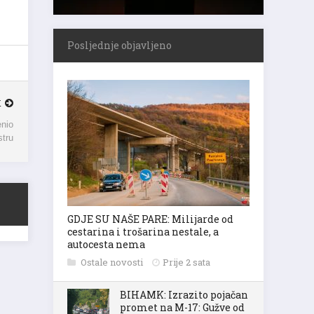
Posljednje objavljeno
K
enio
stru
GDJE SU NAŠE PARE: Milijarde od
cestarina i trošarina nestale, a
autocesta nema
Ostale novosti
Prije 2 sata
BIHAMK: Izrazito pojačan
promet na M-17: Gužve od