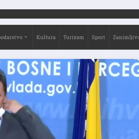
2026. 19:10
odarstvo
Kultura
Turizam
Sport
Zanimljivo