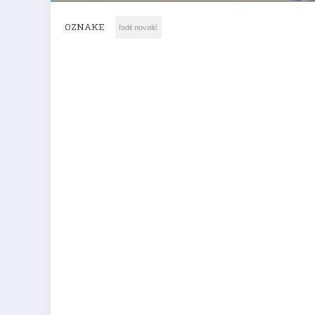
OZNAKE
fadil novalić