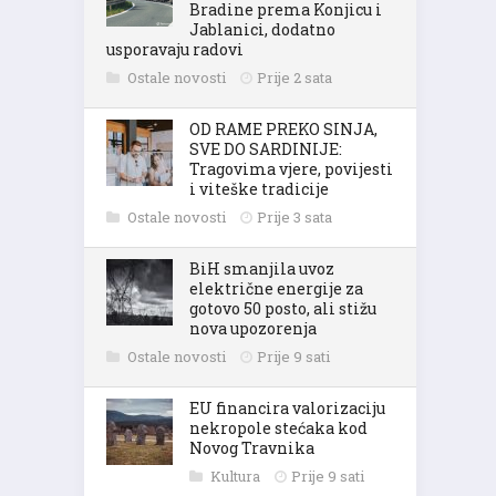
Bradine prema Konjicu i
Jablanici, dodatno
usporavaju radovi
Ostale novosti
Prije 2 sata
OD RAME PREKO SINJA,
SVE DO SARDINIJE:
Tragovima vjere, povijesti
i viteške tradicije
Ostale novosti
Prije 3 sata
BiH smanjila uvoz
električne energije za
gotovo 50 posto, ali stižu
nova upozorenja
Ostale novosti
Prije 9 sati
EU financira valorizaciju
nekropole stećaka kod
Novog Travnika
Kultura
Prije 9 sati