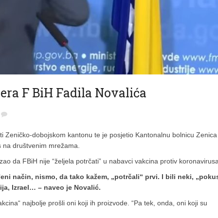
era F BiH Fadila Novalića
jeti Zeničko-dobojskom kantonu te je posjetio Kantonalnu bolnicu Zenica
aos na društvenim mrežama.
ao da FBiH nije “željela potrčati” u nabavci vakcina protiv koronavirusa
ni način, nismo, da tako kažem, „potrčali“ prvi. I bili neki, „poku
ija, Izrael… – naveo je Novalić.
akcina“ najbolje prošli oni koji ih proizvode. “Pa tek, onda, oni koji su