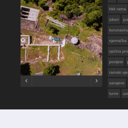
hkk rama
izbori
jo
koronavir
njemačka
općina pr
povijest
ČESTITKA RAMSKOG VJESNIKA ZA
USKRS 2023. GODINE
ramski vje


sarajevo
turnir
uz
© 2012 - 2026
Ramski Vjesnik
. Sva prava pridržana.