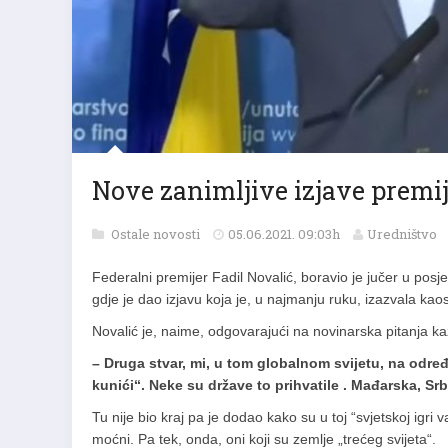
Nove zanimljive izjave premij
Ostale novosti
05.06.2021. 09:03h
Uredništvo
Federalni premijer Fadil Novalić, boravio je jučer u pos
gdje je dao izjavu koja je, u najmanju ruku, izazvala k
Novalić je, naime, odgovarajući na novinarska pitanja kaz
– Druga stvar, mi, u tom globalnom svijetu, na određe
kunići“. Neke su države to prihvatile . Mađarska, Srb
Tu nije bio kraj pa je dodao kako su u toj “svjetskoj igri v
moćni. Pa tek, onda, oni koji su zemlje „trećeg svijeta“.