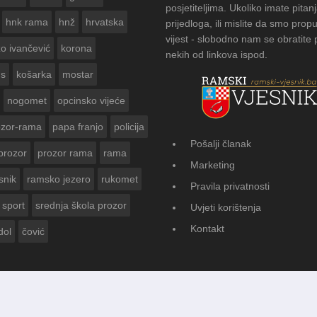
posjetiteljima. Ukoliko imate pitanj
hnk rama
hnž
hrvatska
prijedloga, ili mislite da smo propu
vijest - slobodno nam se obratite
zo ivančević
korona
nekih od linkova ispod.
us
košarka
mostar
nogomet
opcinsko vijeće
ozor-rama
papa franjo
policija
Pošalji članak
prozor
prozor rama
rama
FOTOGALERIJA: Čuvanje običaja 
Marketing
Vasti
snik
ramsko jezero
rukomet
Pravila privatnosti
sport
srednja škola prozor
Uvjeti korištenja
Kontakt
dol
čović