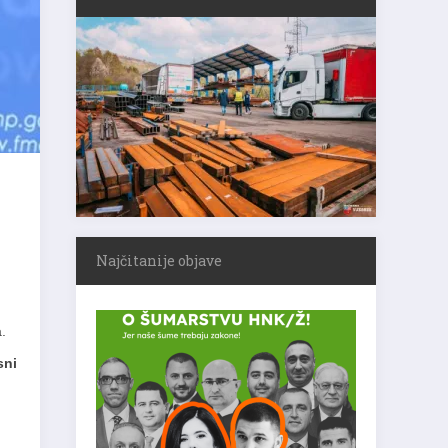
Najčitanije objave
.
sni