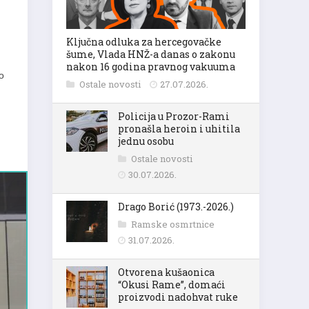
Ključna odluka za hercegovačke
šume, Vlada HNŽ-a danas o zakonu
nakon 16 godina pravnog vakuuma
o
Ostale novosti
27.07.2026.
Policija u Prozor-Rami
pronašla heroin i uhitila
jednu osobu
Ostale novosti
30.07.2026.
Drago Borić (1973.-2026.)
Ramske osmrtnice
31.07.2026.
Otvorena kušaonica
“Okusi Rame”, domaći
proizvodi nadohvat ruke