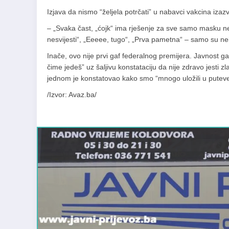
Izjava da nismo “željela potrčati” u nabavci vakcina iz
– „Svaka čast, „ćojk“ ima rješenje za sve samo masku nezna
nesvijesti“, „Eeeee, tugo“, „Prva pametna“ – samo su n
Inače, ovo nije prvi gaf federalnog premijera. Javnost ga
čime jedeš” uz šaljivu konstataciju da nije zdravo jesti z
jednom je konstatovao kako smo “mnogo uložili u puteve, 
/Izvor: Avaz.ba/