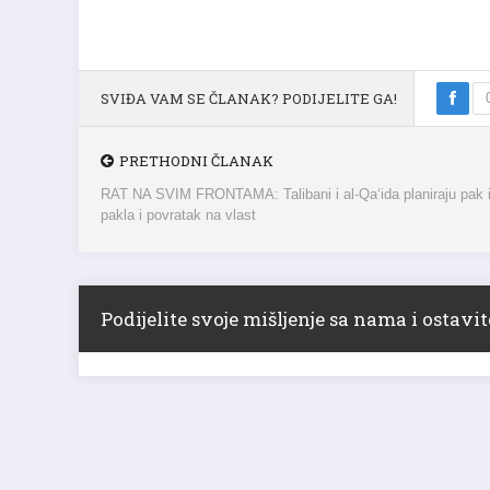
SVIĐA VAM SE ČLANAK? PODIJELITE GA!
PRETHODNI ČLANAK
RAT NA SVIM FRONTAMA: Talibani i al-Qa‘ida planiraju pak 
pakla i povratak na vlast
Podijelite svoje mišljenje sa nama i ostav