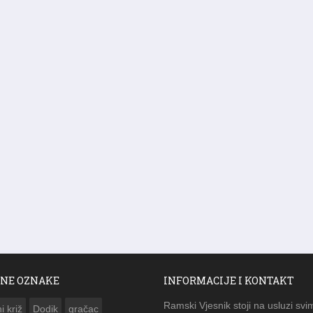
NE OZNAKE
INFORMACIJE I KONTAKT
Ramski Vjesnik stoji na usluzi svi
i križ
Dodik
gračac