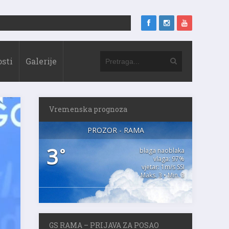
sti
Galerije
Vremenska prognoza
PROZOR - RAMA
3
°
blaga naoblaka
vlaga: 97%
vjetar: 1m/s SSI
Maks. 3 • Min. 3
GS RAMA – PRIJAVA ZA POSAO