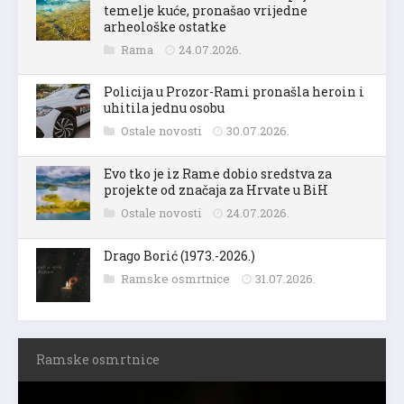
temelje kuće, pronašao vrijedne
arheološke ostatke
Rama
24.07.2026.
Policija u Prozor-Rami pronašla heroin i
uhitila jednu osobu
Ostale novosti
30.07.2026.
Evo tko je iz Rame dobio sredstva za
projekte od značaja za Hrvate u BiH
Ostale novosti
24.07.2026.
Drago Borić (1973.-2026.)
Ramske osmrtnice
31.07.2026.
Ramske osmrtnice