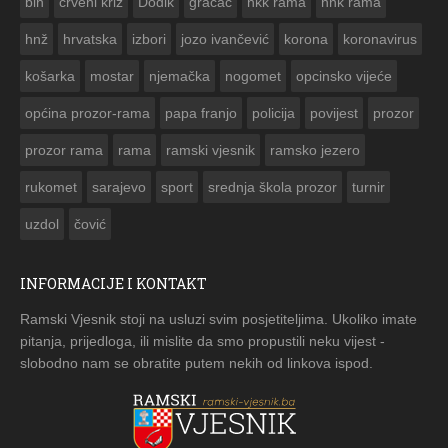
bih
crveni križ
Dodik
gračac
hkk rama
hnk rama


hnž
hrvatska
izbori
jozo ivančević
korona
koronavirus
košarka
mostar
njemačka
nogomet
opcinsko vijeće
općina prozor-rama
papa franjo
policija
povijest
prozor
prozor rama
rama
ramski vjesnik
ramsko jezero
rukomet
sarajevo
sport
srednja škola prozor
turnir
uzdol
čović
INFORMACIJE I KONTAKT
Ramski Vjesnik stoji na usluzi svim posjetiteljima. Ukoliko imate
pitanja, prijedloga, ili mislite da smo propustili neku vijest -
slobodno nam se obratite putem nekih od linkova ispod.