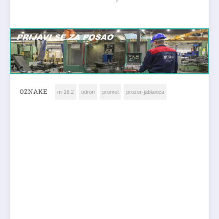
OZNAKE
m-16.2
odron
promet
prozor-jablanica