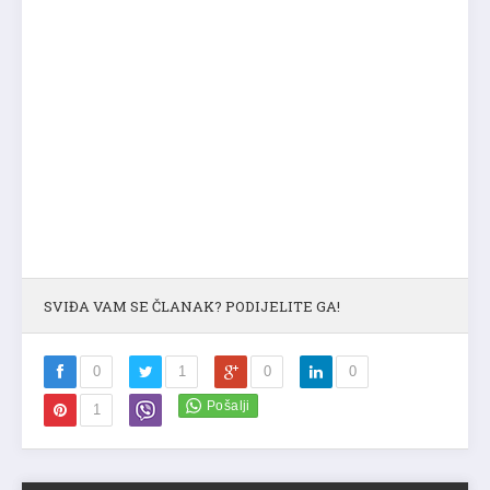
SVIĐA VAM SE ČLANAK? PODIJELITE GA!
0
1
0
0
1