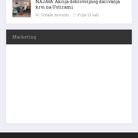
NAJAVA: Akcija dobrovoljnog darivanja
krvi na Ustirami
Ostale novosti
Prije 13 sati
Marketing