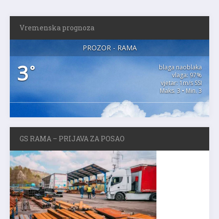
Vremenska prognoza
PROZOR - RAMA
3
°
blaga naoblaka
vlaga: 97%
vjetar: 1m/s SSI
Maks. 3 • Min. 3
GS RAMA – PRIJAVA ZA POSAO