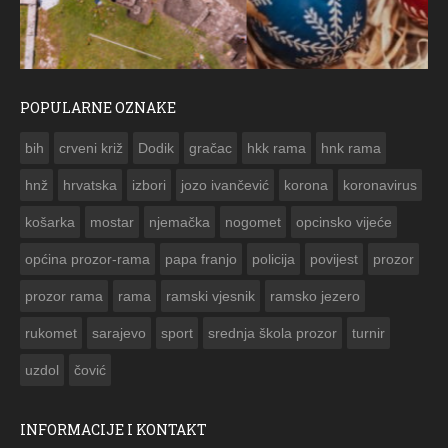
POPULARNE OZNAKE
ČESTITKA RAMSKOG VJESNIKA ZA USKRS 2023. GODINE
bih
crveni križ
Dodik
gračac
hkk rama
hnk rama


hnž
hrvatska
izbori
jozo ivančević
korona
koronavirus
košarka
mostar
njemačka
nogomet
opcinsko vijeće
općina prozor-rama
papa franjo
policija
povijest
prozor
prozor rama
rama
ramski vjesnik
ramsko jezero
rukomet
sarajevo
sport
srednja škola prozor
turnir
uzdol
čović
INFORMACIJE I KONTAKT