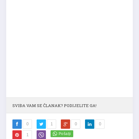
SVIĐA VAM SE ČLANAK? PODIJELITE GA!
0
1
0
0
1