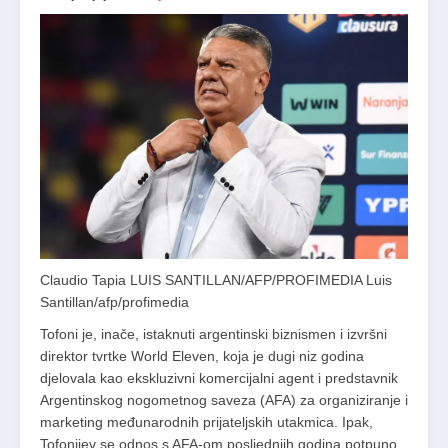
Claudio Tapia LUIS SANTILLAN/AFP/PROFIMEDIA Luis
Santillan/afp/profimedia
Tofoni je, inače, istaknuti argentinski biznismen i izvršni
direktor tvrtke World Eleven, koja je dugi niz godina
djelovala kao ekskluzivni komercijalni agent i predstavnik
Argentinskog nogometnog saveza (AFA) za organiziranje i
marketing međunarodnih prijateljskih utakmica. Ipak,
Tofonijev se odnos s AFA-om posljednjih godina potpuno