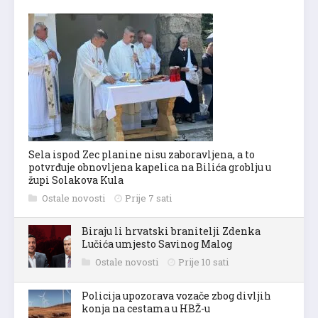
Sela ispod Zec planine nisu zaboravljena, a to
potvrđuje obnovljena kapelica na Bilića groblju u
župi Solakova Kula
Ostale novosti
Prije 7 sati
Biraju li hrvatski branitelji Zdenka
Lučića umjesto Savinog Malog
Ostale novosti
Prije 10 sati
Policija upozorava vozače zbog divljih
konja na cestama u HBŽ-u