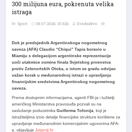
300 milijuna eura, pokrenuta velika
istraga
Sport
08.07.2026. 10:32h
Uredništvo
Dok je predsjednik Argentinskoga nogometnog
saveza (AFA) Claudio “Chiqui” Tapia boravio u
Miamiju s delegacijom argentinske reprezentacije
uoči utakmice osmine finala Svjetskog prvenstva
protiv Zelenortskih Otoka, u istom se gradu odvijao
važan korak u međunarodnoj istrazi o upravljanju
financijskim sredstvima Argentinskog nogometnog
saveza.
Prema dostupnim informacijama, agenti FBI-ja i tužitelji
američkog Ministarstva pravosuđa pozvali su na
saslušanje poduzetnika
Guillerma Tofonija
, koji je
istražiteljima iznio detalje financijske strukture korištene za
upravljanje međunarodnim komercijalnim ugovorima AFA-
e, objavljuje
Jutarnji.hr