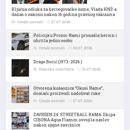
Ključna odluka za hercegovačke šume, Vlada HNŽ-a
danas o zakonu nakon 16 godina pravnog vakuuma
Ostale novosti
27.07.2026.
Policija u Prozor-Rami pronašla heroin i
uhitila jednu osobu
Ostale novosti
30.07.2026.
Drago Borić (1973.-2026.)
Ramske osmrtnice
31.07.2026.
Otvorena kušaonica “Okusi Rame”,
domaći proizvodi nadohvat ruke
Ostale novosti
27.07.2026.
ZAVRŠEN 24. STREETBALL RAMA: Ekipa
CIBONA Aqua Flamm osvojila naslov
nakon sjajne završnice