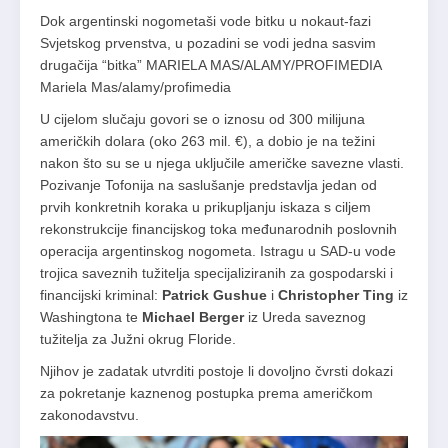
Dok argentinski nogometaši vode bitku u nokaut-fazi
Svjetskog prvenstva, u pozadini se vodi jedna sasvim
drugačija “bitka” MARIELA MAS/ALAMY/PROFIMEDIA
Mariela Mas/alamy/profimedia
U cijelom slučaju govori se o iznosu od 300 milijuna
američkih dolara (oko 263 mil. €), a dobio je na težini
nakon što su se u njega uključile američke savezne vlasti.
Pozivanje Tofonija na saslušanje predstavlja jedan od
prvih konkretnih koraka u prikupljanju iskaza s ciljem
rekonstrukcije financijskog toka međunarodnih poslovnih
operacija argentinskog nogometa. Istragu u SAD-u vode
trojica saveznih tužitelja specijaliziranih za gospodarski i
financijski kriminal:
Patrick Gushue
i
Christopher Ting
iz
Washingtona te
Michael Berger
iz Ureda saveznog
tužitelja za Južni okrug Floride.
Njihov je zadatak utvrditi postoje li dovoljno čvrsti dokazi
za pokretanje kaznenog postupka prema američkom
zakonodavstvu.