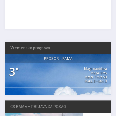
Vremenska prognoza
PROZOR - RAMA
3
°
blaga naoblaka
vlaga: 97%
vjetar: 1m/s SSI
Maks. 3 • Min. 3
GS RAMA – PRIJAVA ZA POSAO