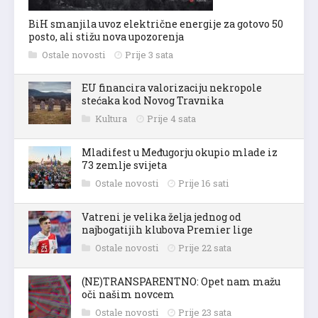
BiH smanjila uvoz električne energije za gotovo 50
posto, ali stižu nova upozorenja
Ostale novosti
Prije 3 sata
EU financira valorizaciju nekropole
stećaka kod Novog Travnika
Kultura
Prije 4 sata
Mladifest u Međugorju okupio mlade iz
73 zemlje svijeta
Ostale novosti
Prije 16 sati
Vatreni je velika želja jednog od
najbogatijih klubova Premier lige
Ostale novosti
Prije 22 sata
(NE)TRANSPARENTNO: Opet nam mažu
oči našim novcem
Ostale novosti
Prije 23 sata