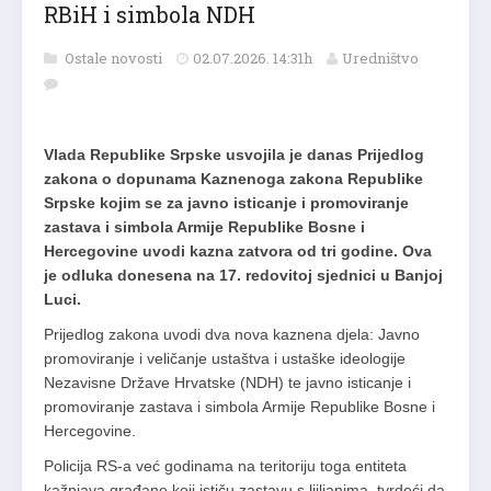
RBiH i simbola NDH
Ostale novosti
02.07.2026. 14:31h
Uredništvo
Vlada Republike Srpske usvojila je danas Prijedlog
zakona o dopunama Kaznenoga zakona Republike
Srpske kojim se za javno isticanje i promoviranje
zastava i simbola Armije Republike Bosne i
Hercegovine uvodi kazna zatvora od tri godine. Ova
je odluka donesena na 17. redovitoj sjednici u Banjoj
Luci.
Prijedlog zakona uvodi dva nova kaznena djela: Javno
promoviranje i veličanje ustaštva i ustaške ideologije
Nezavisne Države Hrvatske (NDH) te javno isticanje i
promoviranje zastava i simbola Armije Republike Bosne i
Hercegovine.
Policija RS-a već godinama na teritoriju toga entiteta
kažnjava građane koji ističu zastavu s ljiljanima, tvrdeći da