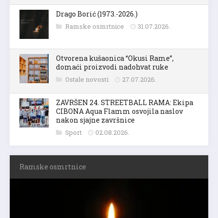
Drago Borić (1973.-2026.)
Ramske osmrtnice
31.07.2026.
Otvorena kušaonica “Okusi Rame”,
domaći proizvodi nadohvat ruke
Ostale novosti
27.07.2026.
ZAVRŠEN 24. STREETBALL RAMA: Ekipa
CIBONA Aqua Flamm osvojila naslov
nakon sjajne završnice
Sport
02.08.2026.
Ramske osmrtnice