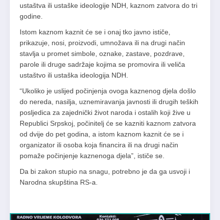
ustaštva ili ustaške ideologije NDH, kaznom zatvora do tri
godine.
Istom kaznom kaznit će se i onaj tko javno ističe,
prikazuje, nosi, proizvodi, umnožava ili na drugi način
stavlja u promet simbole, oznake, zastave, pozdrave,
parole ili druge sadržaje kojima se promovira ili veliča
ustaštvo ili ustaška ideologija NDH.
“Ukoliko je uslijed počinjenja ovoga kaznenog djela došlo
do nereda, nasilja, uznemiravanja javnosti ili drugih teških
posljedica za zajednički život naroda i ostalih koji žive u
Republici Srpskoj, počinitelj će se kazniti kaznom zatvora
od dvije do pet godina, a istom kaznom kaznit će se i
organizator ili osoba koja financira ili na drugi način
pomaže počinjenje kaznenoga djela”, ističe se.
Da bi zakon stupio na snagu, potrebno je da ga usvoji i
Narodna skupština RS-a.