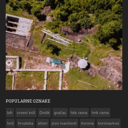
POPULARNE OZNAKE
ČESTITKA RAMSKOG VJESNIKA ZA USKRS 2023. GODINE
bih
crveni križ
Dodik
gračac
hkk rama
hnk rama


hnž
hrvatska
izbori
jozo ivančević
korona
koronavirus