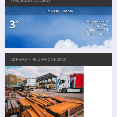
Vremenska prognoza
PROZOR - RAMA
3
°
blaga naoblaka
vlaga: 97%
vjetar: 1m/s SSI
Maks. 3 • Min. 3
GS RAMA – PRIJAVA ZA POSAO