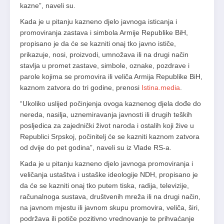
kazne”, naveli su.
Kada je u pitanju kazneno djelo javnoga isticanja i
promoviranja zastava i simbola Armije Republike BiH,
propisano je da će se kazniti onaj tko javno ističe,
prikazuje, nosi, proizvodi, umnožava ili na drugi način
stavlja u promet zastave, simbole, oznake, pozdrave i
parole kojima se promovira ili veliča Armija Republike BiH,
kaznom zatvora do tri godine, prenosi
Istina.media
.
“Ukoliko uslijed počinjenja ovoga kaznenog djela dođe do
nereda, nasilja, uznemiravanja javnosti ili drugih teških
posljedica za zajednički život naroda i ostalih koji žive u
Republici Srpskoj, počinitelj će se kazniti kaznom zatvora
od dvije do pet godina”, naveli su iz Vlade RS-a.
Kada je u pitanju kazneno djelo javnoga promoviranja i
veličanja ustaštva i ustaške ideologije NDH, propisano je
da će se kazniti onaj tko putem tiska, radija, televizije,
računalnoga sustava, društvenih mreža ili na drugi način,
na javnom mjestu ili javnom skupu promovira, veliča, širi,
podržava ili potiče pozitivno vrednovanje te prihvaćanje