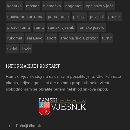
košarka
mostar
njemačka
nogomet
opcinsko vijeće
općina prozor-rama
papa franjo
policija
povijest
prozor
prozor rama
rama
ramski vjesnik
ramsko jezero
rukomet
sarajevo
sport
srednja škola prozor
turnir
uzdol
čović
INFORMACIJE I KONTAKT
Ramski Vjesnik stoji na usluzi svim posjetiteljima. Ukoliko imate
pitanja, prijedloga, ili mislite da smo propustili neku vijest -
slobodno nam se obratite putem nekih od linkova ispod.
Pošalji članak