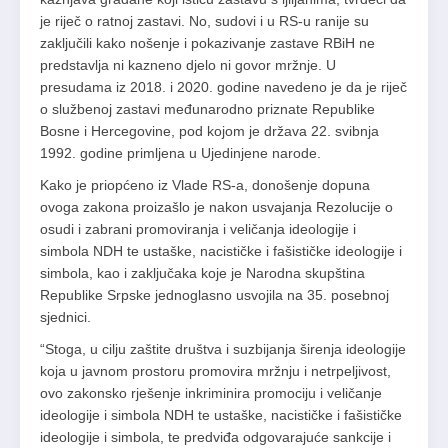
je riječ o ratnoj zastavi. No, sudovi i u RS-u ranije su
zaključili kako nošenje i pokazivanje zastave RBiH ne
predstavlja ni kazneno djelo ni govor mržnje. U
presudama iz 2018. i 2020. godine navedeno je da je riječ
o službenoj zastavi međunarodno priznate Republike
Bosne i Hercegovine, pod kojom je država 22. svibnja
1992. godine primljena u Ujedinjene narode.
Kako je priopćeno iz Vlade RS-a, donošenje dopuna
ovoga zakona proizašlo je nakon usvajanja Rezolucije o
osudi i zabrani promoviranja i veličanja ideologije i
simbola NDH te ustaške, nacističke i fašističke ideologije i
simbola, kao i zaključaka koje je Narodna skupština
Republike Srpske jednoglasno usvojila na 35. posebnoj
sjednici.
“Stoga, u cilju zaštite društva i suzbijanja širenja ideologije
koja u javnom prostoru promovira mržnju i netrpeljivost,
ovo zakonsko rješenje inkriminira promociju i veličanje
ideologije i simbola NDH te ustaške, nacističke i fašističke
ideologije i simbola, te predviđa odgovarajuće sankcije i