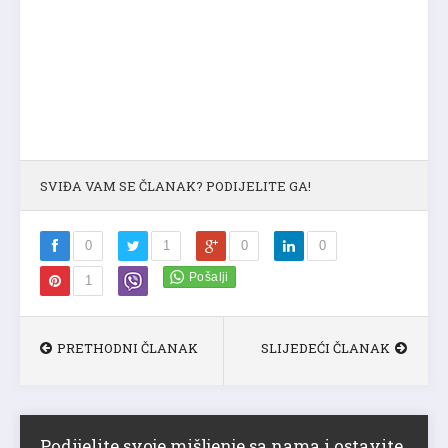
SVIĐA VAM SE ČLANAK? PODIJELITE GA!
0
1
0
0
1
PRETHODNI ČLANAK
SLIJEDEĆI ČLANAK
Podijelite svoje mišljenje sa nama i ostavite