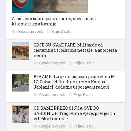
Zaboravio suprugu na granici, shvatio tek
kilometrima kasnije
Ostale novosti
Prije 2 sata
GDJE SU NAŠE PARE: Milijarde od
cestarina i trošarina nestale, a autocesta
nema
Ostale novosti
Prije 6 sati
BIHAMK: Izrazito pojačan promet na M-
17: Gužve od Bradine prema Konjicu i
Jablanici, dodatno usporavaju radovi
Ostale novosti
Prije 6 sati
OD RAME PREKO SINJA, SVE DO
SARDINIJE: Tragovima vjere, povijesti i
viteške tradicije
Ostale novosti
Prije 6 sati