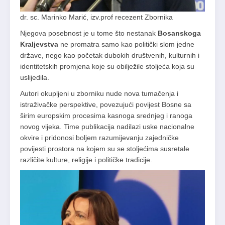
dr. sc. Marinko Marić, izv.prof recezent Zbornika
Njegova posebnost je u tome što nestanak
Bosanskoga
Kraljevstva
ne promatra samo kao politički slom jedne
države, nego kao početak dubokih društvenih, kulturnih i
identitetskih promjena koje su obilježile stoljeća koja su
uslijedila.
Autori okupljeni u zborniku nude nova tumačenja i
istraživačke perspektive, povezujući povijest Bosne sa
širim europskim procesima kasnoga srednjeg i ranoga
novog vijeka. Time publikacija nadilazi uske nacionalne
okvire i pridonosi boljem razumijevanju zajedničke
povijesti prostora na kojem su se stoljećima susretale
različite kulture, religije i političke tradicije.