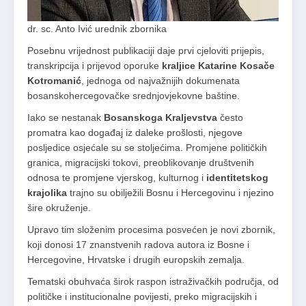
dr. sc. Anto Ivić urednik zbornika
Posebnu vrijednost publikaciji daje prvi cjeloviti prijepis,
transkripcija i prijevod oporuke
kraljice Katarine Kosače
Kotromanić
, jednoga od najvažnijih dokumenata
bosanskohercegovačke srednjovjekovne baštine.
Iako se nestanak
Bosanskoga Kraljevstva
često
promatra kao događaj iz daleke prošlosti, njegove
posljedice osjećale su se stoljećima. Promjene političkih
granica, migracijski tokovi, preoblikovanje društvenih
odnosa te promjene vjerskog, kulturnog i
identitetskog
krajolika
trajno su obilježili Bosnu i Hercegovinu i njezino
šire okruženje.
Upravo tim složenim procesima posvećen je novi zbornik,
koji donosi 17 znanstvenih radova autora iz Bosne i
Hercegovine, Hrvatske i drugih europskih zemalja.
Tematski obuhvaća širok raspon istraživačkih područja, od
političke i institucionalne povijesti, preko migracijskih i