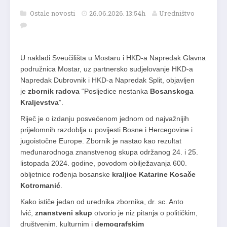
Ostale novosti
26.06.2026. 13:54h
Uredništvo
U nakladi Sveučilišta u Mostaru i HKD-a Napredak Glavna
podružnica Mostar, uz partnersko sudjelovanje HKD-a
Napredak Dubrovnik i HKD-a Napredak Split, objavljen
je
zbornik radova
“Posljedice nestanka
Bosanskoga
Kraljevstva
”.
Riječ je o izdanju posvećenom jednom od najvažnijih
prijelomnih razdoblja u povijesti Bosne i Hercegovine i
jugoistočne Europe. Zbornik je nastao kao rezultat
međunarodnoga znanstvenog skupa održanog 24. i 25.
listopada 2024. godine, povodom obilježavanja 600.
obljetnice rođenja bosanske
kraljice Katarine Kosače
Kotromanić
.
Kako ističe jedan od urednika zbornika, dr. sc. Anto
Ivić,
znanstveni skup
otvorio je niz pitanja o političkim,
društvenim, kulturnim i
demografskim