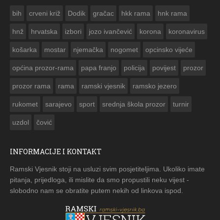
ČESTITKA RAMSKOG VJESNIKA ZA USKRS 2023. GODINE
bih
crveni križ
Dodik
gračac
hkk rama
hnk rama


hnž
hrvatska
izbori
jozo ivančević
korona
koronavirus
košarka
mostar
njemačka
nogomet
opcinsko vijeće
općina prozor-rama
papa franjo
policija
povijest
prozor
prozor rama
rama
ramski vjesnik
ramsko jezero
rukomet
sarajevo
sport
srednja škola prozor
turnir
uzdol
čović
INFORMACIJE I KONTAKT
Ramski Vjesnik stoji na usluzi svim posjetiteljima. Ukoliko imate
pitanja, prijedloga, ili mislite da smo propustili neku vijest -
slobodno nam se obratite putem nekih od linkova ispod.