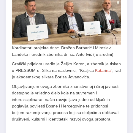
Kordinatori projekta dr.sc. Dražen Barbarić i Miroslav
Landeka i urednik zbornika dr. sc. Anto Ivić ( u sredini)
Grafički prijelom uradio je Željko Koren, a zbornik je tiskan
u PRESSUM-u. Slika na naslovnici, “Kraljica
Katarina
”, rad
je akademskog slikara Borisa Jovanovića.
Objavljivanjem ovoga zbornika znanstvenoj i široj javnosti
dostupno je vrijedno djelo koje na suvremen i
interdisciplinaran način rasvjetljava jedno od ključnih
poglavlja povijesti Bosne i Hercegovine te pridonosi
boljem razumijevanju procesa koji su stoljećima oblikovali
društveni, kulturni i identitetski razvoj ovoga prostora.