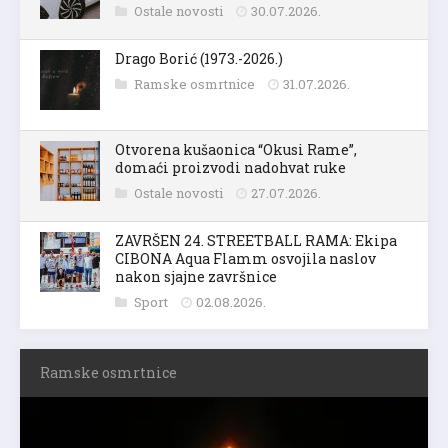
Ostale novosti
30.07.2026.
Drago Borić (1973.-2026.)
Ramske osmrtnice
31.07.2026.
Otvorena kušaonica “Okusi Rame”,
domaći proizvodi nadohvat ruke
Ostale novosti
27.07.2026.
ZAVRŠEN 24. STREETBALL RAMA: Ekipa
CIBONA Aqua Flamm osvojila naslov
nakon sjajne završnice
Sport
02.08.2026.
Ramske osmrtnice