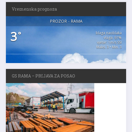
Vremenska prognoza
PROZOR - RAMA
3
°
blaga naoblaka
vlaga: 97%
vjetar: 1m/s SSI
Maks. 3 • Min. 3
GS RAMA – PRIJAVA ZA POSAO