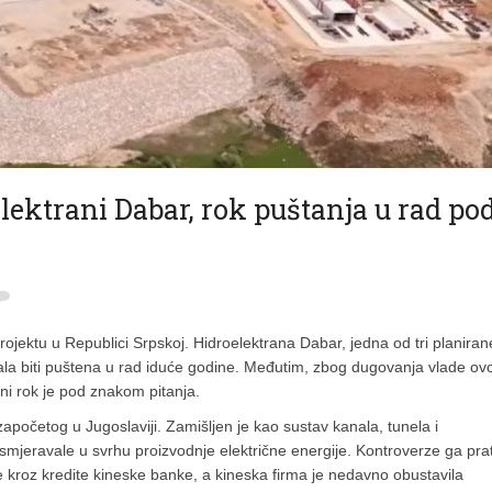
lektrani Dabar, rok puštanja u rad po
jektu u Republici Srpskoj. Hidroelektrana Dabar, jedna od tri planiran
bala biti puštena u rad iduće godine. Međutim, zbog dugovanja vlade ov
eni rok je pod znakom pitanja.
apočetog u Jugoslaviji. Zamišljen je kao sustav kanala, tunela i
smjeravale u svrhu proizvodnje električne energije. Kontroverze ga pra
se kroz kredite kineske banke, a kineska firma je nedavno obustavila