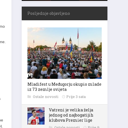
Posljednje objavljeno
emo
ine.
Mladifest u Međugorju okupio mlade
iz 73 zemlje svijeta
Ostale novosti
Prije 3 sata
a
Vatreni je velika želja
jednog od najbogatijih
klubova Premier lige
ne
H.
Ostale novosti
Prije 9