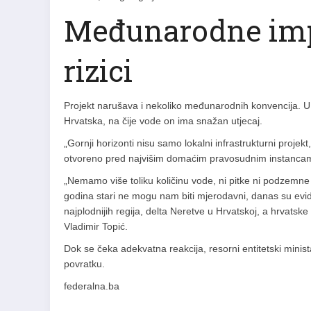
Međunarodne impl
rizici
Projekt narušava i nekoliko međunarodnih konvencija. U 
Hrvatska, na čije vode on ima snažan utjecaj.
„Gornji horizonti nisu samo lokalni infrastrukturni projek
otvoreno pred najvišim domaćim pravosudnim instancama,
„Nemamo više toliku količinu vode, ni pitke ni podzemne 
godina stari ne mogu nam biti mjerodavni, danas su evi
najplodnijih regija, delta Neretve u Hrvatskoj, a hrvatske
Vladimir Topić.
Dok se čeka adekvatna reakcija, resorni entitetski minis
povratku.
federalna.ba