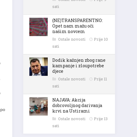
sati
(NE)TRANSPARENTNO:
Opet nam mažu oči
našim novcem
Ostale novosti
Prije 10
sati
Dodik kažnjen zbog rane
e
kampanje i zloupotrebe
djece
Ostale novosti
Prije 11
0
sati
e
NAJAVA: Akcija
dobrovoljnog darivanja
 po
krvi na Ustirami
Ostale novosti
Prije 13
sati