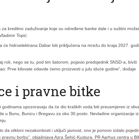
a za kreditno zaduživanje koje su određene banke dale i u suštini mož
Vladimir Topić.
 da će hidroelektrana Dabar biti priključena na mrežu do kraja 2027. god
aj rok, nego se tu, pod tim šatorom, pojavio predsjednik SNSD-a, bivši
ao: Prve kilovate odavde ćemo proizvesti u julu iduće godine“, dodaje
ce i pravne bitke
ci godinama upozoravaju da će dio kraških voda biti preusmjeren iz sliv
vode u Bunu, Bunicu i Bregavu za oko 30 posto. Nevladine organizacije iz
nju.
to da otkloni nezakonitosti i uključi javnost, ono je ponovo izdalo pojedi
u pravnu borbu“, objašnjava Azra Šehić-Kustura, PR Aarhus centra u Bi