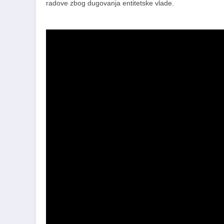
radove zbog dugovanja entitetske vlade.