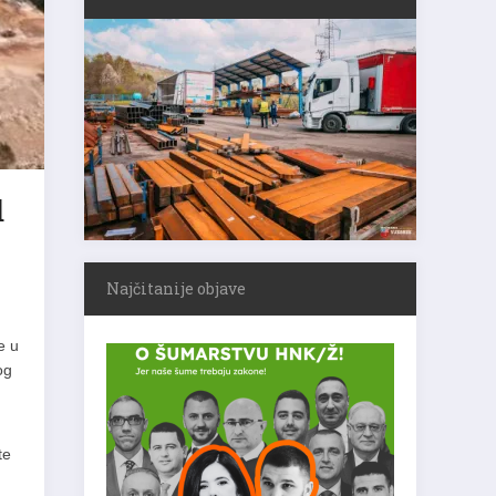
d
Najčitanije objave
e u
og
te