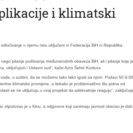
ikacije i klimatski
odlučivanje o njemu nisu uključeni ni Federacija BiH ni Republika
t, nego pitanje poštivanja međunarodnih obaveza BiH, ali i pitanje koje j
 uključujući i Ustavni sud“, kaže Azra Šehić-Kustura.
vode, u suštini, da se možemo tako lako igrati sa njom. Podaci 50 ili 6
dentne klimatske promjene, a itekako je problematično što jedna od
 vlasti se ne uključuju u ovaj projekat da adekvatnije reaguju“, zaključuj
tar otputovao je u Kinu, a odgovore koji zanimaju javnost obećao je dati