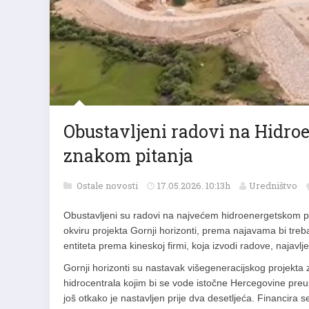
Obustavljeni radovi na Hidroe
znakom pitanja
Ostale novosti
17.05.2026. 10:13h
Uredništvo
Obustavljeni su radovi na najvećem hidroenergetskom pro
okviru projekta Gornji horizonti, prema najavama bi tre
entiteta prema kineskoj firmi, koja izvodi radove, najavlj
Gornji horizonti su nastavak višegeneracijskog projekta z
hidrocentrala kojim bi se vode istočne Hercegovine preu
još otkako je nastavljen prije dva desetljeća. Financira 