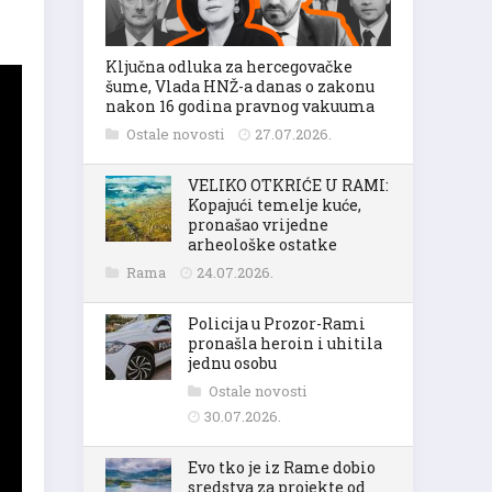
Ključna odluka za hercegovačke
šume, Vlada HNŽ-a danas o zakonu
nakon 16 godina pravnog vakuuma
Ostale novosti
27.07.2026.
VELIKO OTKRIĆE U RAMI:
Kopajući temelje kuće,
pronašao vrijedne
arheološke ostatke
Rama
24.07.2026.
Policija u Prozor-Rami
pronašla heroin i uhitila
jednu osobu
Ostale novosti
30.07.2026.
Evo tko je iz Rame dobio
sredstva za projekte od