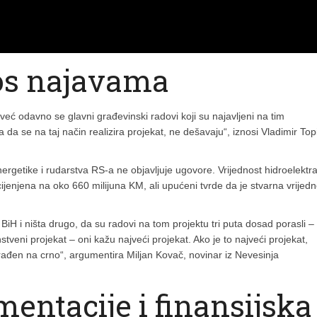
kos najavama
već odavno se glavni građevinski radovi koji su najavljeni na tim
da se na taj način realizira projekat, ne dešavaju“, iznosi Vladimir Top
nergetike i rudarstva RS-a ne objavljuje ugovore. Vrijednost hidroelektr
cijenjena na oko 660 milijuna KM, ali upućeni tvrde da je stvarna vrijedn
iH i ništa drugo, da su radovi na tom projektu tri puta dosad porasli –
stveni projekat – oni kažu najveći projekat. Ako je to najveći projekat,
 urađen na crno“, argumentira Miljan Kovač, novinar iz Nevesinja
entacije i finansijska