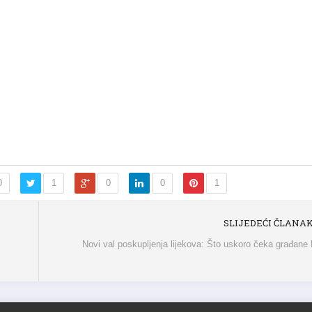
0
1
0
0
1
SLIJEDEĆI ČLANA
Novi val poskupljenja lijekova: Što uskoro čeka građane