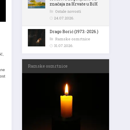
značaja za Hrvate u BiH
Ostale novosti
24.07.2026.
Drago Borić (1973.-2026.)
Ramske osmrtnice
31.07.2026.
ić,
Ramske osmrtnice
ane
ost