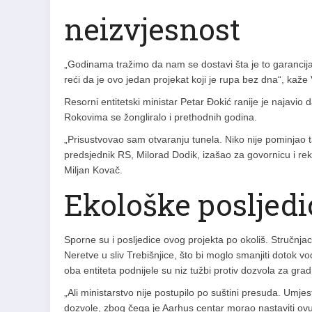
neizvjesnost
„Godinama tražimo da nam se dostavi šta je to garancij
reći da je ovo jedan projekat koji je rupa bez dna“, kaže 
Resorni entitetski ministar Petar Đokić ranije je najavio
Rokovima se žongliralo i prethodnih godina.
„Prisustvovao sam otvaranju tunela. Niko nije pominjao t
predsjednik RS, Milorad Dodik, izašao za govornicu i rek
Miljan Kovač.
Ekološke posljedi
Sporne su i posljedice ovog projekta po okoliš. Stručnja
Neretve u sliv Trebišnjice, što bi moglo smanjiti dotok 
oba entiteta podnijele su niz tužbi protiv dozvola za grad
„Ali ministarstvo nije postupilo po suštini presuda. Umjes
dozvole, zbog čega je Aarhus centar morao nastaviti ov