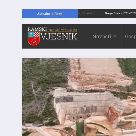
U RAMI: Kopajući temelje kuće, pronašao vrijedne arheološke ostatke
Drago B
Aktualno u Rami
24.07.2026. 13:51
Novosti
Gosp