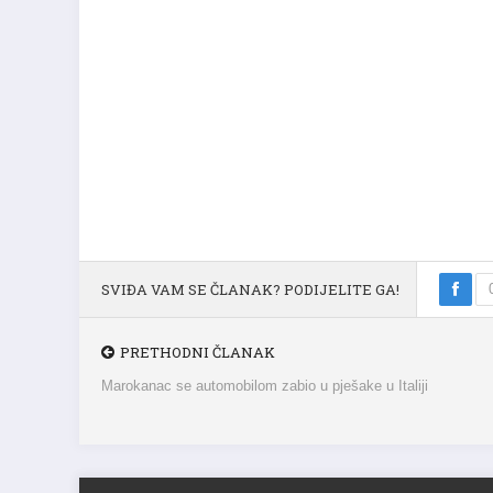
SVIĐA VAM SE ČLANAK? PODIJELITE GA!
PRETHODNI ČLANAK
Marokanac se automobilom zabio u pješake u Italiji