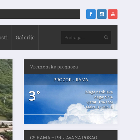
sti
Galerije
Vremenska prognoza
PROZOR - RAMA
3
°
blaga naoblaka
vlaga: 97%
vjetar: 1m/s SSI
Maks. 3 • Min. 3
GS RAMA – PRIJAVA ZA POSAO