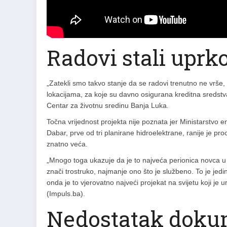
Radovi stali upr
„Zatekli smo takvo stanje da se radovi trenutno ne vrše, 
lokacijama, za koje su davno osigurana kreditna sredstva 
Centar za životnu sredinu Banja Luka.
Točna vrijednost projekta nije poznata jer Ministarstvo e
Dabar, prve od tri planirane hidroelektrane, ranije je pro
znatno veća.
„Mnogo toga ukazuje da je to najveća perionica novca u B
znači trostruko, najmanje ono što je službeno. To je jedin
onda je to vjerovatno najveći projekat na svijetu koji je
(Impuls.ba).
Nedostatak dokum