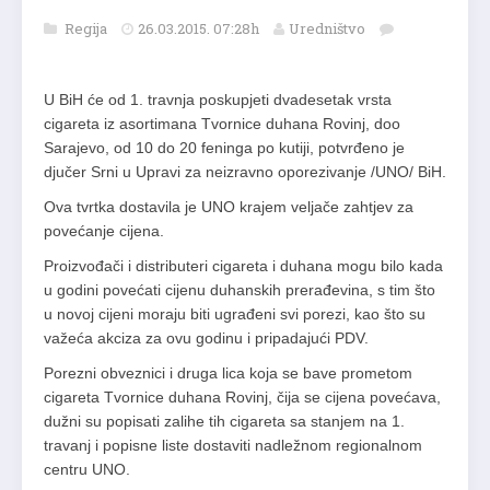
Regija
26.03.2015. 07:28h
Uredništvo
U BiH će od 1. travnja poskupjeti dvadesetak vrsta
cigareta iz asortimana Tvornice duhana Rovinj, doo
Sarajevo, od 10 do 20 feninga po kutiji, potvrđeno je
djučer Srni u Upravi za neizravno oporezivanje /UNO/ BiH.
Ova tvrtka dostavila je UNO krajem veljače zahtjev za
povećanje cijena.
Proizvođači i distributeri cigareta i duhana mogu bilo kada
u godini povećati cijenu duhanskih prerađevina, s tim što
u novoj cijeni moraju biti ugrađeni svi porezi, kao što su
važeća akciza za ovu godinu i pripadajući PDV.
Porezni obveznici i druga lica koja se bave prometom
cigareta Tvornice duhana Rovinj, čija se cijena povećava,
dužni su popisati zalihe tih cigareta sa stanjem na 1.
travanj i popisne liste dostaviti nadležnom regionalnom
centru UNO.