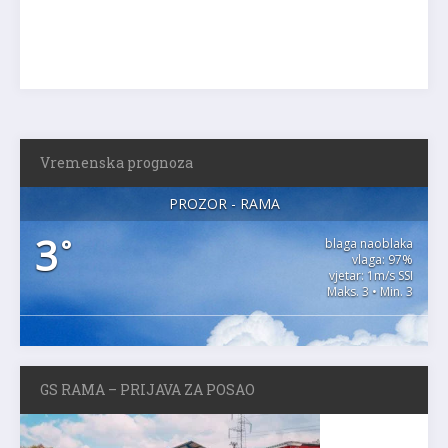
Vremenska prognoza
PROZOR - RAMA
3
°
blaga naoblaka
vlaga: 97%
vjetar: 1m/s SSI
Maks. 3 • Min. 3
GS RAMA – PRIJAVA ZA POSAO