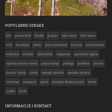
POPULARNE OZNAKE
ČESTITKA RAMSKOG VJESNIKA ZA USKRS 2023. GODINE
bih
crveni križ
Dodik
gračac
hkk rama
hnk rama


hnž
hrvatska
izbori
jozo ivančević
korona
koronavirus
košarka
mostar
njemačka
nogomet
opcinsko vijeće
općina prozor-rama
papa franjo
policija
povijest
prozor
prozor rama
rama
ramski vjesnik
ramsko jezero
rukomet
sarajevo
sport
srednja škola prozor
turnir
uzdol
čović
INFORMACIJE I KONTAKT