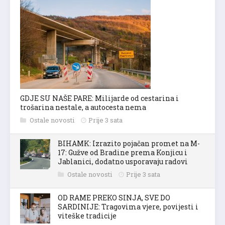
GDJE SU NAŠE PARE: Milijarde od cestarina i
trošarina nestale, a autocesta nema
Ostale novosti
Prije 3 sata
BIHAMK: Izrazito pojačan promet na M-
17: Gužve od Bradine prema Konjicu i
Jablanici, dodatno usporavaju radovi
Ostale novosti
Prije 3 sata
OD RAME PREKO SINJA, SVE DO
SARDINIJE: Tragovima vjere, povijesti i
viteške tradicije