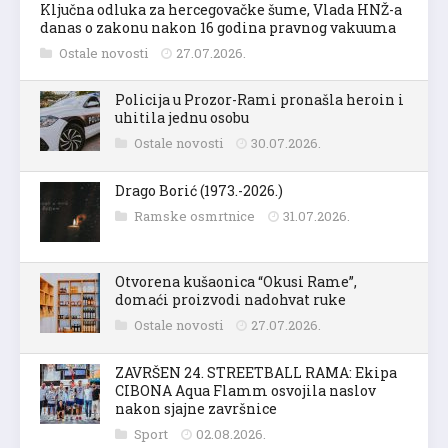
Ključna odluka za hercegovačke šume, Vlada HNŽ-a
danas o zakonu nakon 16 godina pravnog vakuuma
Ostale novosti
27.07.2026.
Policija u Prozor-Rami pronašla heroin i
uhitila jednu osobu
Ostale novosti
30.07.2026.
Drago Borić (1973.-2026.)
Ramske osmrtnice
31.07.2026.
Otvorena kušaonica “Okusi Rame”,
domaći proizvodi nadohvat ruke
Ostale novosti
27.07.2026.
ZAVRŠEN 24. STREETBALL RAMA: Ekipa
CIBONA Aqua Flamm osvojila naslov
nakon sjajne završnice
Sport
02.08.2026.