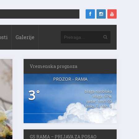
sti
Galerije
Vremenska prognoza
PROZOR - RAMA
3
°
blaga naoblaka
vlaga: 97%
vjetar: 1m/s SSI
Maks. 3 • Min. 3
GS RAMA – PRIJAVA ZA POSAO