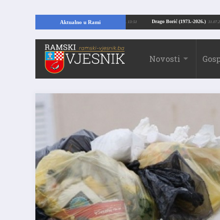
pajući temelje kuće, pronašao vrijedne arheološke ostatke
Drago Borić (1973
Aktualno u Rami
24.07.2026. 13:51
Novosti
Gosp