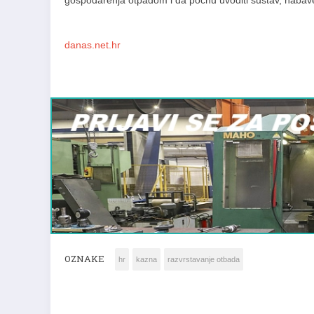
gospodarenja otpadom i da počnu uvoditi sustav, nabave
danas.net.hr
OZNAKE
hr
kazna
razvrstavanje otbada