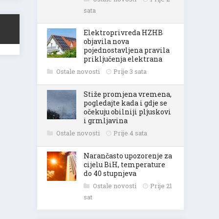
sata
Elektroprivreda HZHB
objavila nova
pojednostavljena pravila
priključenja elektrana
Ostale novosti
Prije 3 sata
Stiže promjena vremena,
pogledajte kada i gdje se
očekuju obilniji pljuskovi
i grmljavina
Ostale novosti
Prije 4 sata
Narančasto upozorenje za
cijelu BiH, temperature
do 40 stupnjeva
Ostale novosti
Prije 21
sat