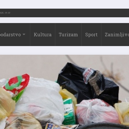
.-2026.)
31.07.2026. 19:10
odarstvo
Kultura
Turizam
Sport
Zanimljivo