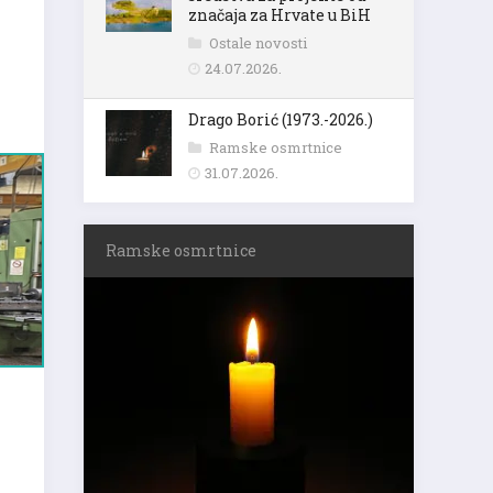
značaja za Hrvate u BiH
Ostale novosti
24.07.2026.
Drago Borić (1973.-2026.)
Ramske osmrtnice
31.07.2026.
Ramske osmrtnice