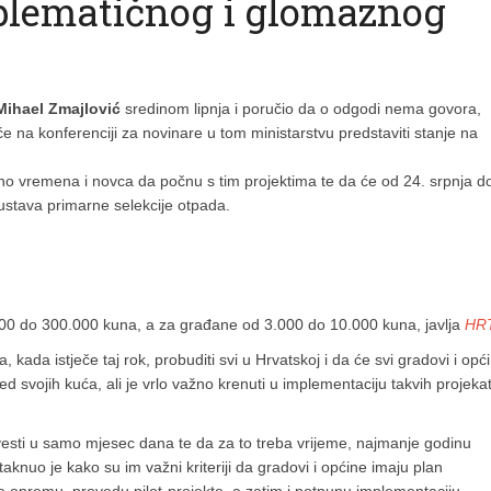
roblematičnog i glomaznog
Mihael Zmajlović
sredinom lipnja i poručio da o odgodi nema govora,
e će na konferenciji za novinare u tom ministarstvu predstaviti stanje na
ljno vremena i novca da počnu s tim projektima te da će od 24. srpnja d
 sustava primarne selekcije otpada.
.000 do 300.000 kuna, a za građane od 3.000 do 10.000 kuna, javlja
HR
kada istječe taj rok, probuditi svi u Hrvatskoj i da će svi gradovi i opć
ed svojih kuća, ali je vrlo važno krenuti u implementaciju takvih projekat
esti u samo mjesec dana te da za to treba vrijeme, najmanje godinu
staknuo je kako su im važni kriteriji da gradovi i općine imaju plan