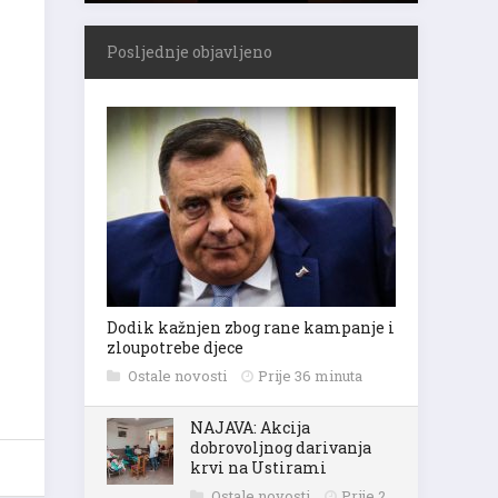
Posljednje objavljeno
Dodik kažnjen zbog rane kampanje i
zloupotrebe djece
Ostale novosti
Prije 36 minuta
NAJAVA: Akcija
dobrovoljnog darivanja
krvi na Ustirami
Ostale novosti
Prije 2