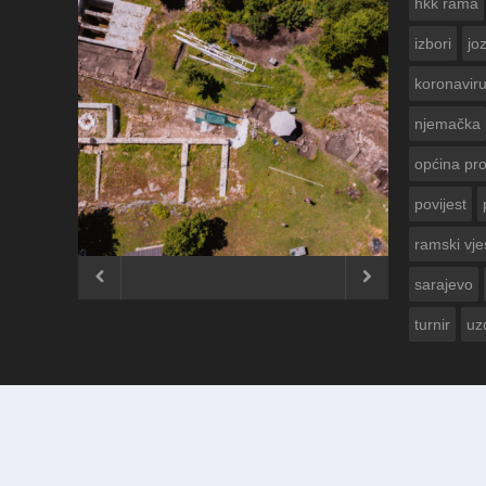
hkk rama
izbori
jo
koronavir
njemačka
općina pr
povijest
ČESTITKA R
USKRS 2023.
ramski vje


sarajevo
turnir
uz
© 2012 - 2026
Ramski Vjesnik
. Sva prava pridržana.
Izrada i održavanje:
KRAFTBIT | studio development