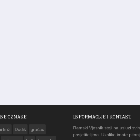
NE OZNAKE
INFORMACIJE I KONTAKT
Ramski Vjesnik stoji na usluzi svi
i križ
Dodik
gračac
posjetiteljima. Ukoliko imate pitanj