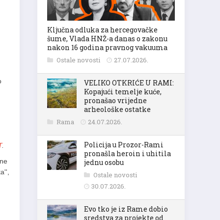
Ključna odluka za hercegovačke
šume, Vlada HNŽ-a danas o zakonu
nakon 16 godina pravnog vakuuma
Ostale novosti
27.07.2026.
o
VELIKO OTKRIĆE U RAMI:
Kopajući temelje kuće,
pronašao vrijedne
arheološke ostatke
Rama
24.07.2026.
Policija u Prozor-Rami
T
.
pronašla heroin i uhitila
ine
jednu osobu
a'',
Ostale novosti
30.07.2026.
Evo tko je iz Rame dobio
sredstva za projekte od