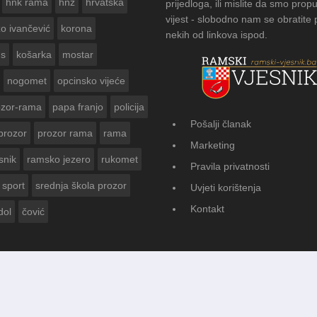
hnk rama
hnž
hrvatska
prijedloga, ili mislite da smo propu
vijest - slobodno nam se obratite
zo ivančević
korona
nekih od linkova ispod.
us
košarka
mostar
nogomet
opcinsko vijeće
ozor-rama
papa franjo
policija
Pošalji članak
prozor
prozor rama
rama
AMSKOG VJESNIKA ZA
Marketing
 GODINE
snik
ramsko jezero
rukomet
Pravila privatnosti
sport
srednja škola prozor
Uvjeti korištenja
Kontakt
dol
čović