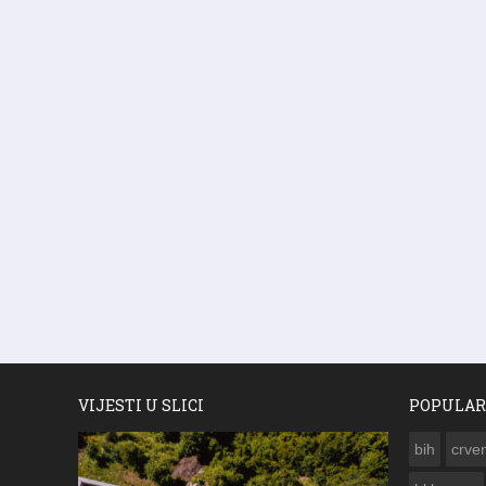
VIJESTI U SLICI
POPULAR
bih
crven