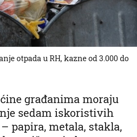
nje otpada u RH, kazne od 3.000 do
pćine građanima moraju
nje sedam iskoristivih
 papira, metala, stakla,