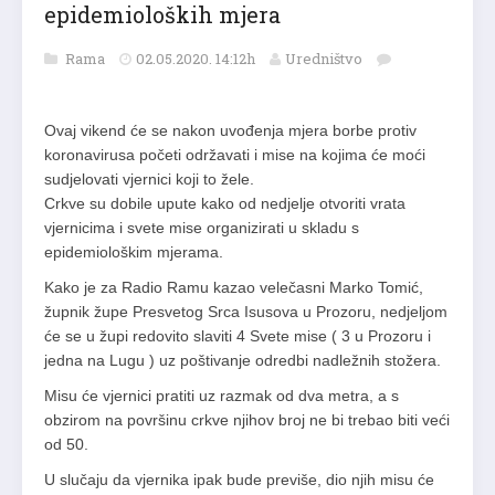
epidemioloških mjera
Rama
02.05.2020. 14:12h
Uredništvo
Ovaj vikend će se nakon uvođenja mjera borbe protiv
koronavirusa početi održavati i mise na kojima će moći
sudjelovati vjernici koji to žele.
Crkve su dobile upute kako od nedjelje otvoriti vrata
vjernicima i svete mise organizirati u skladu s
epidemiološkim mjerama.
Kako je za Radio Ramu kazao velečasni Marko Tomić,
župnik župe Presvetog Srca Isusova u Prozoru, nedjeljom
će se u župi redovito slaviti 4 Svete mise ( 3 u Prozoru i
jedna na Lugu ) uz poštivanje odredbi nadležnih stožera.
Misu će vjernici pratiti uz razmak od dva metra, a s
obzirom na površinu crkve njihov broj ne bi trebao biti veći
od 50.
U slučaju da vjernika ipak bude previše, dio njih misu će