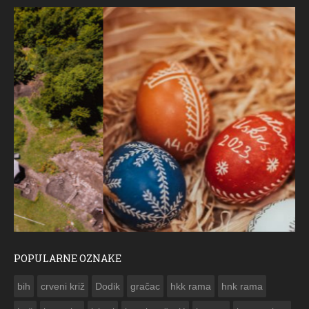
POPULARNE OZNAKE
ČESTITKA RAMSKOG VJESNIKA ZA USKRS 2023. GODINE
bih
crveni križ
Dodik
gračac
hkk rama
hnk rama

