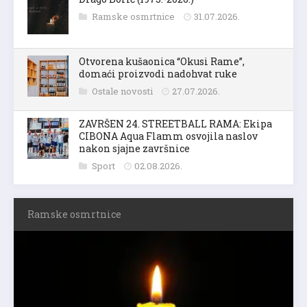
Ramske osmrtnice
31.07.2026.
Otvorena kušaonica “Okusi Rame”,
domaći proizvodi nadohvat ruke
Ostale novosti
27.07.2026.
ZAVRŠEN 24. STREETBALL RAMA: Ekipa
CIBONA Aqua Flamm osvojila naslov
nakon sjajne završnice
Sport
02.08.2026.
Ramske osmrtnice