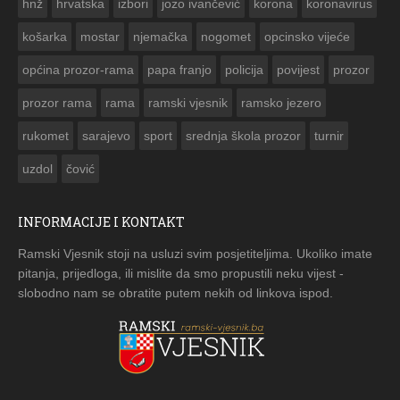
hnž
hrvatska
izbori
jozo ivančević
korona
koronavirus
košarka
mostar
njemačka
nogomet
opcinsko vijeće
općina prozor-rama
papa franjo
policija
povijest
prozor
prozor rama
rama
ramski vjesnik
ramsko jezero
rukomet
sarajevo
sport
srednja škola prozor
turnir
uzdol
čović
INFORMACIJE I KONTAKT
Ramski Vjesnik stoji na usluzi svim posjetiteljima. Ukoliko imate
pitanja, prijedloga, ili mislite da smo propustili neku vijest -
slobodno nam se obratite putem nekih od linkova ispod.