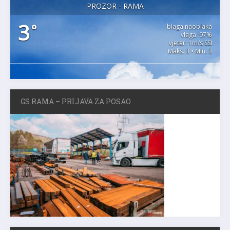
PROZOR - RAMA
3
°
blaga naoblaka
vlaga: 97%
vjetar: 1m/s SSI
Maks. 3 • Min. 3
GS RAMA – PRIJAVA ZA POSAO