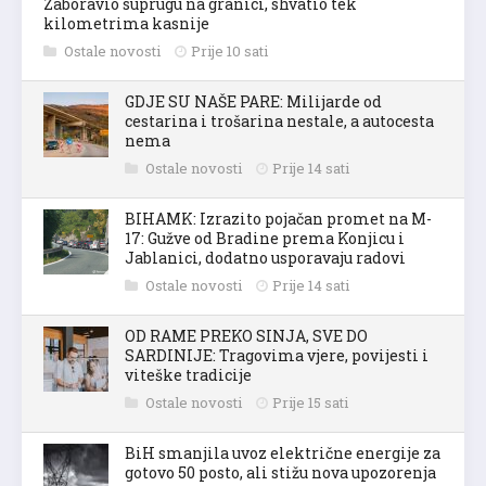
Zaboravio suprugu na granici, shvatio tek
kilometrima kasnije
Ostale novosti
Prije 10 sati
GDJE SU NAŠE PARE: Milijarde od
cestarina i trošarina nestale, a autocesta
nema
Ostale novosti
Prije 14 sati
BIHAMK: Izrazito pojačan promet na M-
17: Gužve od Bradine prema Konjicu i
Jablanici, dodatno usporavaju radovi
Ostale novosti
Prije 14 sati
OD RAME PREKO SINJA, SVE DO
SARDINIJE: Tragovima vjere, povijesti i
viteške tradicije
Ostale novosti
Prije 15 sati
BiH smanjila uvoz električne energije za
gotovo 50 posto, ali stižu nova upozorenja