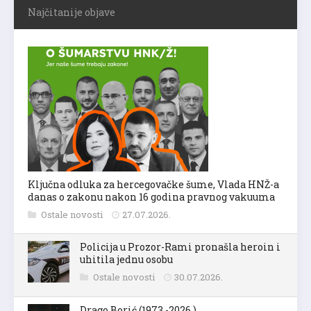
Najčitanije objave
Ključna odluka za hercegovačke šume, Vlada HNŽ-a
danas o zakonu nakon 16 godina pravnog vakuuma
Ostale novosti
27.07.2026.
Policija u Prozor-Rami pronašla heroin i
uhitila jednu osobu
Ostale novosti
30.07.2026.
Drago Borić (1973.-2026.)