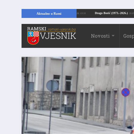
opajući temelje kuće, pronašao vrijedne arheološke ostatke
Drago Borić (197
Aktualno u Rami
24.07.2026. 13:51
Novosti
Gosp