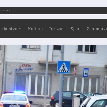
3.-2026.)
31.07.2026. 19:10
odarstvo
Kultura
Turizam
Sport
Zanimljivo