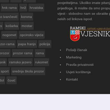
posjetiteljima. Ukoliko imate pitanj
hnk rama
hnž
hrvatska
prijedloga, ili mislite da smo propu
vijest - slobodno nam se obratite
zo ivančević
korona
nekih od linkova ispod.
us
košarka
mostar
nogomet
opcinsko vijeće
ozor-rama
papa franjo
policija
Pošalji članak
prozor
prozor rama
rama
FOTOGALERIJA: Čuvanje o
Marketing
Vasti
snik
ramsko jezero
rukomet
Pravila privatnosti
sport
srednja škola prozor
Uvjeti korištenja
Kontakt
dol
čović