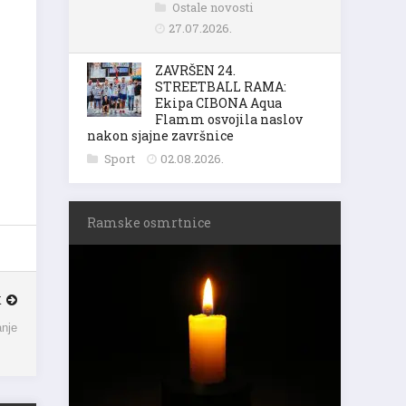
Ostale novosti
27.07.2026.
ZAVRŠEN 24.
STREETBALL RAMA:
Ekipa CIBONA Aqua
Flamm osvojila naslov
nakon sjajne završnice
Sport
02.08.2026.
Ramske osmrtnice
K
anje