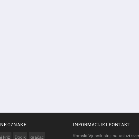
NE OZNAKE
INFORMACIJE I KONTAKT
Ramski Vjesnik stoji na usluzi svi
i križ
Dodik
gračac