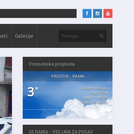
sti
Galerije
Vremenska prognoza
PROZOR - RAMA
3
°
blaga naoblaka
vlaga: 97%
vjetar: 1m/s SSI
Maks. 3 • Min. 3
GS RAMA – PRIJAVA ZA POSAO