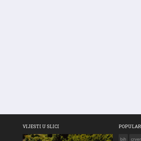
VIJESTI U SLICI
POPULAR
bih
crven