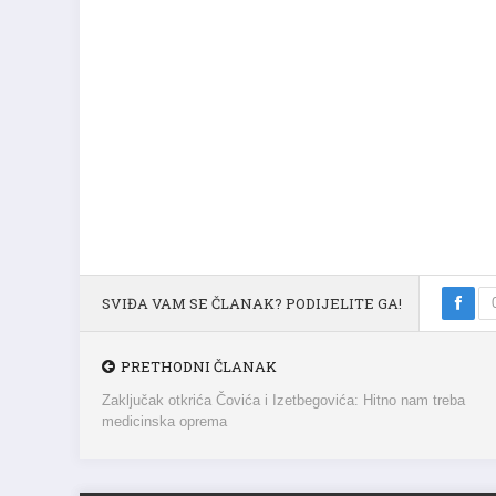
SVIĐA VAM SE ČLANAK? PODIJELITE GA!
PRETHODNI ČLANAK
Zaključak otkrića Čovića i Izetbegovića: Hitno nam treba
medicinska oprema