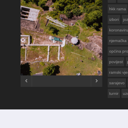
hkk rama
izbori
jo
koronavir
njemačka
općina pr
povijest
ČESTITKA RAMSKOG VJESNIKA ZA
USKRS 2023. GODINE
ramski vje


sarajevo
turnir
uz
© 2012 - 2026
Ramski Vjesnik
. Sva prava pridržana.