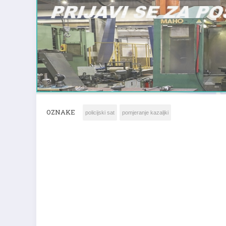
OZNAKE
policijski sat
pomjeranje kazaljki