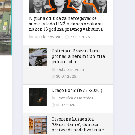
Ključna odluka za hercegovačke
šume, Vlada HNŽ-a danas o zakonu
nakon 16 godina pravnog vakuuma
Ostale novosti
27.07.2026.
Policija u Prozor-Rami
pronašla heroin i uhitila
jednu osobu
Ostale novosti
30.07.2026.
Drago Borić (1973.-2026.)
Ramske osmrtnice
31.07.2026.
Otvorena kušaonica
“Okusi Rame”, domaći
proizvodi nadohvat ruke