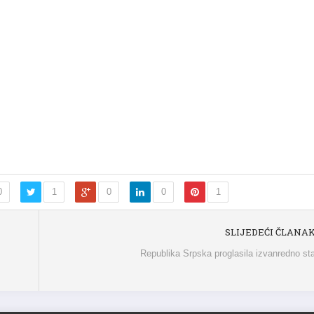
0
1
0
0
1
SLIJEDEĆI ČLANA
Republika Srpska proglasila izvanredno st