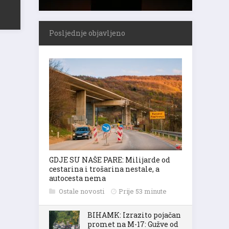
Posljednje objavljeno
GDJE SU NAŠE PARE: Milijarde od
cestarina i trošarina nestale, a
autocesta nema
Ostale novosti
Prije 53 minute
BIHAMK: Izrazito pojačan
promet na M-17: Gužve od