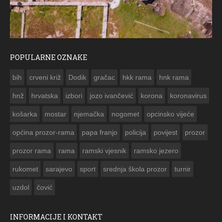
POPULARNE OZNAKE
ČESTITKA RAMSKOG VJESNIKA ZA USKRS 2023. GODINE
bih
crveni križ
Dodik
gračac
hkk rama
hnk rama


hnž
hrvatska
izbori
jozo ivančević
korona
koronavirus
košarka
mostar
njemačka
nogomet
opcinsko vijeće
općina prozor-rama
papa franjo
policija
povijest
prozor
prozor rama
rama
ramski vjesnik
ramsko jezero
rukomet
sarajevo
sport
srednja škola prozor
turnir
uzdol
čović
INFORMACIJE I KONTAKT