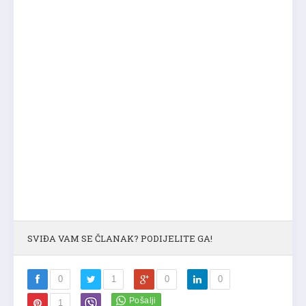
SVIĐA VAM SE ČLANAK? PODIJELITE GA!
0
1
0
0
1