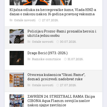
Ključna odluka za hercegovačke šume, Vlada HNŽ-a
danas o zakonu nakon 16 godina pravnog vakuuma
Ostale novosti
27.07.2026.
Policija u Prozor-Rami pronašla heroin i
uhitila jednu osobu
Ostale novosti
30.07.2026.
Drago Borić (1973.-2026.)
Ramske osmrtnice
31.07.2026.
Otvorena kušaonica “Okusi Rame”,
domaći proizvodi nadohvat ruke
Ostale novosti
27.07.2026.
ZAVRŠEN 24. STREETBALL RAMA: Ekipa
CIBONA Aqua Flamm osvojila naslov
nakon sjajne završnice