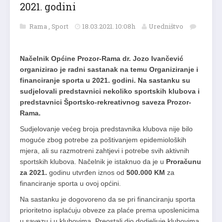
2021. godini
Rama
,
Sport
18.03.2021. 10:08h
Uredništvo
Načelnik Općine Prozor-Rama dr. Jozo Ivančević
organizirao je radni sastanak na temu Organiziranje i
financiranje sporta u 2021. godini. Na sastanku su
sudjelovali predstavnici nekoliko sportskih klubova i
predstavnici Športsko-rekreativnog saveza Prozor-
Rama.
Sudjelovanje većeg broja predstavnika klubova nije bilo
moguće zbog potrebe za poštivanjem epidemioloških
mjera, ali su razmotreni zahtjevi i potrebe svih aktivnih
sportskih klubova. Načelnik je istaknuo da je u
Proračunu
za 2021.
godinu utvrđen iznos od
500.000 KM
za
financiranje sporta u ovoj općini.
Na sastanku je dogovoreno da se pri financiranju sporta
prioritetno isplaćuju obveze za plaće prema uposlenicima
u savezu i u klubovima. Preostali dio dodjeljuje klubovima