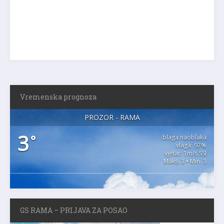
Vremenska prognoza
PROZOR - RAMA
3
°
blaga naoblaka
vlaga: 97%
vjetar: 1m/s SSI
Maks. 3 • Min. 3
GS RAMA – PRIJAVA ZA POSAO