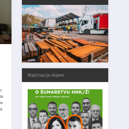
Najčitanije objave
o
ta
te
ta