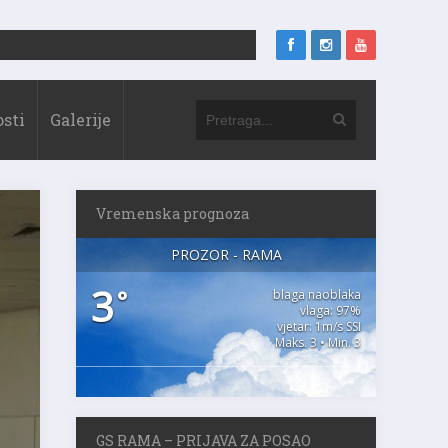
sti
Galerije
Vremenska prognoza
PROZOR - RAMA
3
°
blaga naoblaka
vlaga: 97%
vjetar: 1m/s SSI
Maks. 3 • Min. 3
GS RAMA – PRIJAVA ZA POSAO