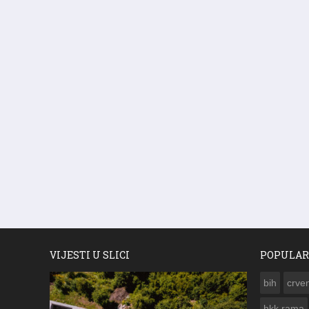
VIJESTI U SLICI
POPULAR
bih
crven
hkk rama