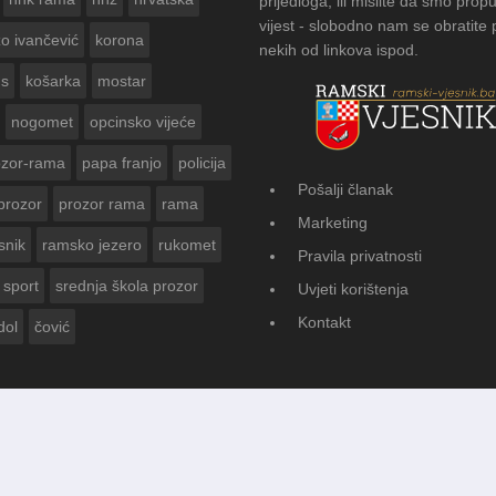
prijedloga, ili mislite da smo propu
vijest - slobodno nam se obratite
zo ivančević
korona
nekih od linkova ispod.
us
košarka
mostar
nogomet
opcinsko vijeće
ozor-rama
papa franjo
policija
Pošalji članak
prozor
prozor rama
rama
AMSKOG VJESNIKA ZA
Marketing
 GODINE
snik
ramsko jezero
rukomet
Pravila privatnosti
sport
srednja škola prozor
Uvjeti korištenja
Kontakt
dol
čović