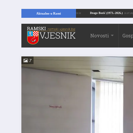
ući temelje kuće, pronašao vrijedne arheološke ostatke
Drago Borić (1973.-20
Aktualno u Rami
24.07.2026. 13:51
Novosti
Gosp
7