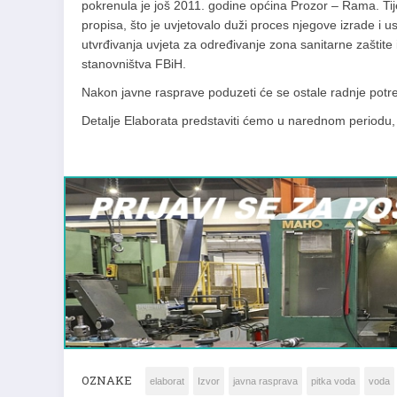
pokrenula je još 2011. godine općina Prozor – Rama. Ti
propisa, što je uvjetovalo duži proces njegove izrade i u
utvrđivanja uvjeta za određivanje zona sanitarne zaštite 
stanovništva FBiH.
Nakon javne rasprave poduzeti će se ostale radnje potreb
Detalje Elaborata predstaviti ćemo u narednom periodu, 
OZNAKE
elaborat
Izvor
javna rasprava
pitka voda
voda