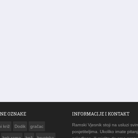
NE OZNAKE
INFORMACIJE I KONTAKT
Ramski Vjesnik stoji na usluzi svi
i križ
Dodik
gračac
posjetiteljima. Ukoliko imate pitanj
hnk rama
hnž
hrvatska