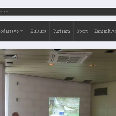
26.)
31.07.2026. 19:10
odarstvo
Kultura
Turizam
Sport
Zanimljivo