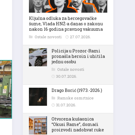
Ključna odluka za hercegovačke
šume, Vlada HNŽ-a danas o zakonu
nakon 16 godina pravnog vakuuma
Ostale novosti
27.07.2026.
Policija u Prozor-Rami
pronašla heroin i uhitila
jednu osobu
Ostale novosti
30.07.2026.
Drago Borić (1973.-2026.)
Ramske osmrtnice
31.07.2026.
Otvorena kušaonica
“Okusi Rame”, domaći
proizvodi nadohvat ruke