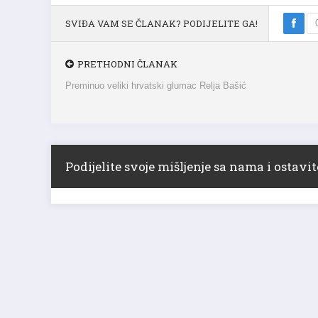
SVIĐA VAM SE ČLANAK? PODIJELITE GA!
PRETHODNI ČLANAK
Preminuo veliki hrvatski glumac Relja Bašić
Podijelite svoje mišljenje sa nama i ostav