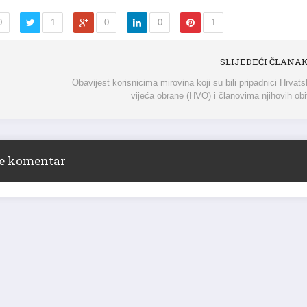
0
1
0
0
1
SLIJEDEĆI ČLANA
Obavijest korisnicima mirovina koji su bili pripadnici Hrvat
vijeća obrane (HVO) i članovima njihovih obit
ite komentar