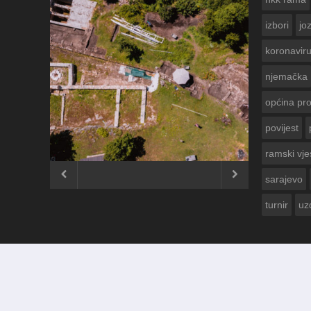
izbori
jo
koronavir
njemačka
općina pr
povijest
ČESTITKA R
USKRS 2023.
ramski vje


sarajevo
turnir
uz
© 2012 - 2026
Ramski Vjesnik
. Sva prava pridržana.
Izrada i održavanje:
KRAFTBIT | studio development