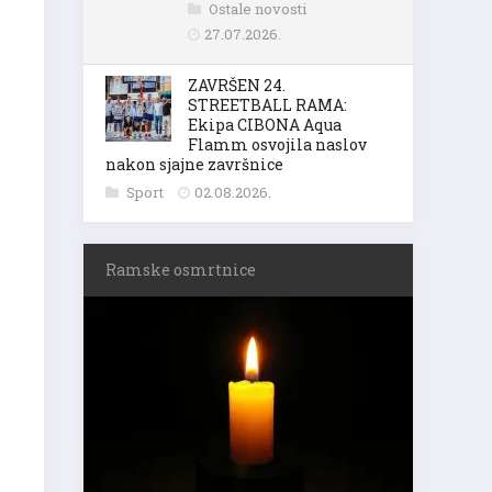
Ostale novosti
27.07.2026.
ZAVRŠEN 24.
STREETBALL RAMA:
Ekipa CIBONA Aqua
Flamm osvojila naslov
nakon sjajne završnice
Sport
02.08.2026.
Ramske osmrtnice