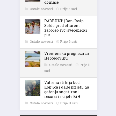
domaće
Ostale novosti
Prije 5 sati
RABBUNI! | Don Josip
Soldo pred oltarom
započeo svoj svećenički
put
Ostale novosti
Prije 6 sati
Vremenska prognoza za
Hercegovinu
Ostale novosti
Prije 11
sati
Vatrena stihija kod
Konjica i dalje prijeti, na
gašenju angažirani
resursi iz cijele BiH
Ostale novosti
Prije 11 sati