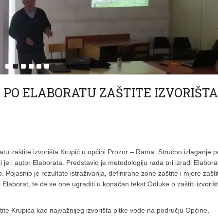
PO ELABORATU ZAŠTITE IZVORIŠTA
tu zaštite izvorišta Krupić u općini Prozor – Rama. Stručno izlaganje p
ji je i autor Elaborata. Predstavio je metodologiju rada pri izradi Elabora
o. Pojasnio je rezultate istraživanja, definirane zone zaštite i mjere zašti
Elaborat, te će se one ugraditi u konačan tekst Odluke o zaštiti izvoriš
štite Krupića kao najvažnijeg izvorišta pitke vode na području Općine,