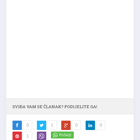
SVIĐA VAM SE ČLANAK? PODIJELITE GA!
0
1
0
0
1