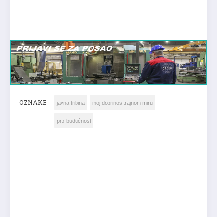
OZNAKE
javna tribina
moj doprinos trajnom miru
pro-budućnost