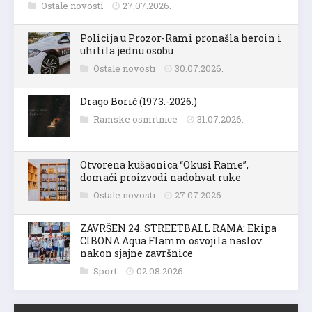
Ostale novosti
27.07.2026.
Policija u Prozor-Rami pronašla heroin i
uhitila jednu osobu
Ostale novosti
30.07.2026.
Drago Borić (1973.-2026.)
Ramske osmrtnice
31.07.2026.
Otvorena kušaonica “Okusi Rame”,
domaći proizvodi nadohvat ruke
Ostale novosti
27.07.2026.
ZAVRŠEN 24. STREETBALL RAMA: Ekipa
CIBONA Aqua Flamm osvojila naslov
nakon sjajne završnice
Sport
02.08.2026.