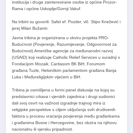
institucija i druge zainteresirane osobe iz općine Prozor-
Rama i općine Uskoplje/Gornji Vakuf.
Na tribini su govorili: Safet ef. Pozder, vlč. Stipo Knežević i
jerej Milan Bužanin.
Javna tribina je organizirana u okviru projekta PRO-
Budućnost (Povjerenje, Razumijevanje, Odgovornost za
Budućnost) Američke agencije za međunarodni razvoj
(USAID) koji realizuje Catholic Relief Services u suradnji s
Fondacijom Mozaik, Caritasom BK BiH, Forumom
građana Tuzle, Helsinškim parlamentom građana Banja
Luka i Međureligijskim vijećem u BiH.
Tribina je osmišljena u formi panel diskusije na kojoj su
predstavnici crkava i vjerskih zajednica i drugi sudionici
dali svoj osvrt na važnost izgradnje trajnog mira iz
religijske perspektive s ciljem uključenja svih društvenih
faktora u procesu vraćanja povjerenja među građankama
i građanima Bosne i Hercegovine, bez obzira na njihovu
nacionalnu ili vjersku pripadnost.