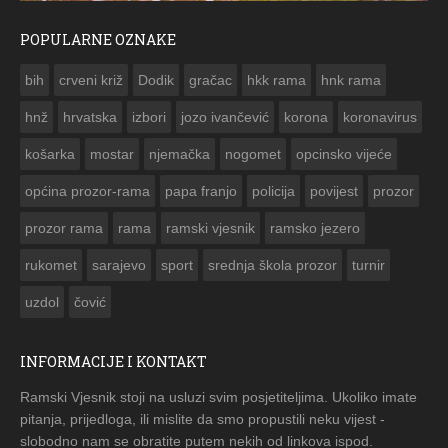
POPULARNE OZNAKE
ČESTITKA RAMSKOG VJESNIKA ZA USKRS 2023. GODINE
bih
crveni križ
Dodik
gračac
hkk rama
hnk rama


hnž
hrvatska
izbori
jozo ivančević
korona
koronavirus
košarka
mostar
njemačka
nogomet
opcinsko vijeće
općina prozor-rama
papa franjo
policija
povijest
prozor
prozor rama
rama
ramski vjesnik
ramsko jezero
rukomet
sarajevo
sport
srednja škola prozor
turnir
uzdol
čović
INFORMACIJE I KONTAKT
Ramski Vjesnik stoji na usluzi svim posjetiteljima. Ukoliko imate
pitanja, prijedloga, ili mislite da smo propustili neku vijest -
slobodno nam se obratite putem nekih od linkova ispod.