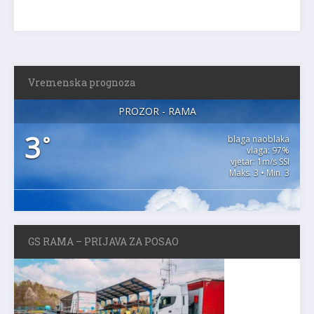
Vremenska prognoza
PROZOR - RAMA
3
°
blaga naoblaka
vlaga: 97%
vjetar: 1m/s SSI
Maks. 3 • Min. 3
GS RAMA – PRIJAVA ZA POSAO