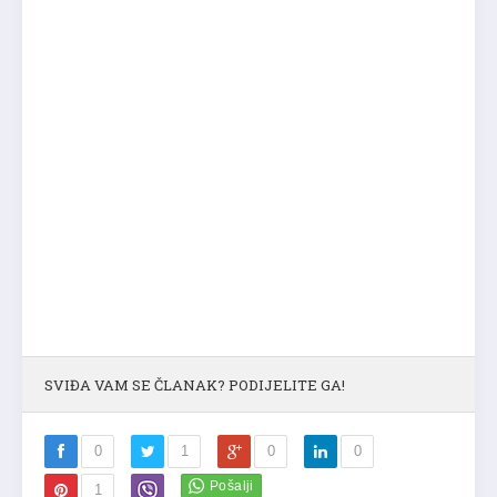
SVIĐA VAM SE ČLANAK? PODIJELITE GA!
0
1
0
0
1