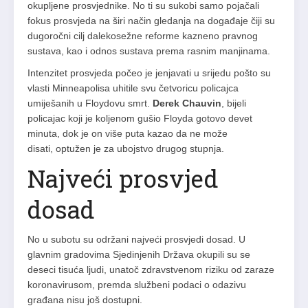
okupljene prosvjednike. No ti su sukobi samo pojačali
fokus prosvjeda na širi način gledanja na događaje čiji su
dugoročni cilj dalekosežne reforme kazneno pravnog
sustava, kao i odnos sustava prema rasnim manjinama.
Intenzitet prosvjeda počeo je jenjavati u srijedu pošto su
vlasti Minneapolisa uhitile svu četvoricu policajca
umiješanih u Floydovu smrt.
Derek Chauvin
, bijeli
policajac koji je koljenom gušio Floyda gotovo devet
minuta, dok je on više puta kazao da ne može
disati, optužen je za ubojstvo drugog stupnja.
Najveći prosvjed
dosad
No u subotu su održani najveći prosvjedi dosad. U
glavnim gradovima Sjedinjenih Država okupili su se
deseci tisuća ljudi, unatoč zdravstvenom riziku od zaraze
koronavirusom, premda službeni podaci o odazivu
građana nisu još dostupni.