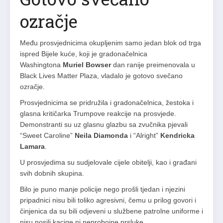
ozračje
Među prosvjednicima okupljenim samo jedan blok od trga
ispred Bijele kuće, koji je gradonačelnica
Washingtona
Muriel Bowser
dan ranije preimenovala u
Black Lives Matter Plaza, vladalo je gotovo svečano
ozračje.
Prosvjednicima se pridružila i gradonačelnica, žestoka i
glasna kritičarka Trumpove reakcije na prosvjede.
Demonstranti su uz glasnu glazbu sa zvučnika pjevali
“Sweet Caroline”
Neila Diamonda
i “Alright”
Kendricka
Lamara
.
U prosvjedima su sudjelovale cijele obitelji, kao i građani
svih dobnih skupina.
Bilo je puno manje policije nego prošli tjedan i njezini
pripadnici nisu bili toliko agresivni, čemu u prilog govori i
činjenica da su bili odjeveni u službene patrolne uniforme i
nisu nosili kacige ni neprobojne prsluke.