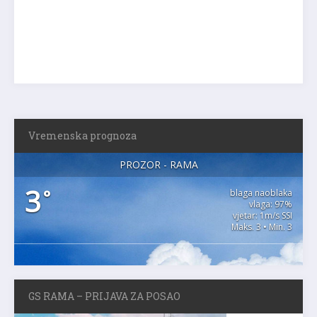
Vremenska prognoza
PROZOR - RAMA
3
°
blaga naoblaka
vlaga: 97%
vjetar: 1m/s SSI
Maks. 3 • Min. 3
GS RAMA – PRIJAVA ZA POSAO