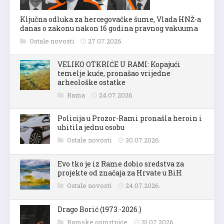
Ključna odluka za hercegovačke šume, Vlada HNŽ-a
danas o zakonu nakon 16 godina pravnog vakuuma
Ostale novosti
27.07.2026.
VELIKO OTKRIĆE U RAMI: Kopajući
temelje kuće, pronašao vrijedne
arheološke ostatke
Rama
24.07.2026.
Policija u Prozor-Rami pronašla heroin i
uhitila jednu osobu
Ostale novosti
30.07.2026.
Evo tko je iz Rame dobio sredstva za
projekte od značaja za Hrvate u BiH
Ostale novosti
24.07.2026.
Drago Borić (1973.-2026.)
Ramske osmrtnice
31.07.2026.