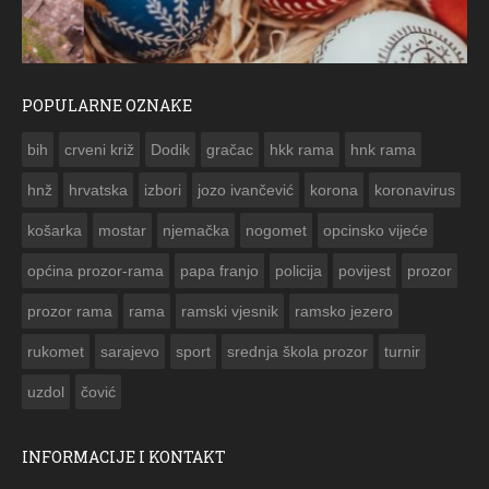
POPULARNE OZNAKE
ČESTITKA RAMSKOG VJESNIKA ZA USKRS 2023. GODINE
bih
crveni križ
Dodik
gračac
hkk rama
hnk rama


hnž
hrvatska
izbori
jozo ivančević
korona
koronavirus
košarka
mostar
njemačka
nogomet
opcinsko vijeće
općina prozor-rama
papa franjo
policija
povijest
prozor
prozor rama
rama
ramski vjesnik
ramsko jezero
rukomet
sarajevo
sport
srednja škola prozor
turnir
uzdol
čović
INFORMACIJE I KONTAKT