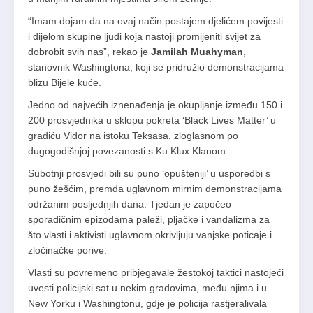
“Imam dojam da na ovaj način postajem djelićem povijesti
i dijelom skupine ljudi koja nastoji promijeniti svijet za
dobrobit svih nas”, rekao je
Jamilah Muahyman
,
stanovnik Washingtona, koji se pridružio demonstracijama
blizu Bijele kuće.
Jedno od najvećih iznenađenja je okupljanje između 150 i
200 prosvjednika u sklopu pokreta ‘Black Lives Matter’ u
gradiću Vidor na istoku Teksasa, zloglasnom po
dugogodišnjoj povezanosti s Ku Klux Klanom.
Subotnji prosvjedi bili su puno ‘opušteniji’ u usporedbi s
puno žešćim, premda uglavnom mirnim demonstracijama
održanim posljednjih dana. Tjedan je započeo
sporadičnim epizodama paleži, pljačke i vandalizma za
što vlasti i aktivisti uglavnom okrivljuju vanjske poticaje i
zločinačke porive.
Vlasti su povremeno pribjegavale žestokoj taktici nastojeći
uvesti policijski sat u nekim gradovima, među njima i u
New Yorku i Washingtonu, gdje je policija rastjeralivala