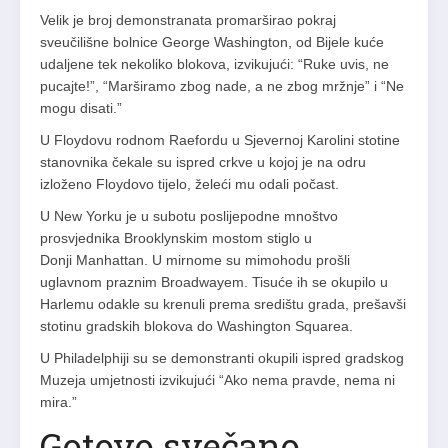
Velik je broj demonstranata promarširao pokraj
sveučilišne bolnice George Washington, od Bijele kuće
udaljene tek nekoliko blokova, izvikujući: “Ruke uvis, ne
pucajte!”, “Marširamo zbog nade, a ne zbog mržnje” i “Ne
mogu disati.”
U Floydovu rodnom Raefordu u Sjevernoj Karolini stotine
stanovnika čekale su ispred crkve u kojoj je na odru
izloženo Floydovo tijelo, želeći mu odali počast.
U New Yorku je u subotu poslijepodne mnoštvo
prosvjednika Brooklynskim mostom stiglo u
Donji Manhattan. U mirnome su mimohodu prošli
uglavnom praznim Broadwayem. Tisuće ih se okupilo u
Harlemu odakle su krenuli prema središtu grada, prešavši
stotinu gradskih blokova do Washington Squarea.
U Philadelphiji su se demonstranti okupili ispred gradskog
Muzeja umjetnosti izvikujući “Ako nema pravde, nema ni
mira.”
Gotovo svečano