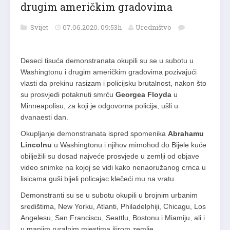
drugim američkim gradovima
Svijet
07.06.2020. 09:53h
Uredništvo
Deseci tisuća demonstranata okupili su se u subotu u
Washingtonu i drugim američkim gradovima pozivajući
vlasti da prekinu rasizam i policijsku brutalnost, nakon što
su prosvjedi potaknuti smrću
Georgea Floyda
u
Minneapolisu, za koji je odgovorna policija, ušli u
dvanaesti dan.
Okupljanje demonstranata ispred spomenika
Abrahamu
Lincolnu
u Washingtonu i njihov mimohod do Bijele kuće
obilježili su dosad najveće prosvjede u zemlji od objave
video snimke na kojoj se vidi kako nenaoružanog crnca u
lisicama guši bijeli policajac klečeći mu na vratu.
Demonstranti su se u subotu okupili u brojnim urbanim
središtima, New Yorku, Atlanti, Philadelphiji, Chicagu, Los
Angelesu, San Franciscu, Seattlu, Bostonu i Miamiju, ali i
u manjim ruralnim mjestima širom zemlje.