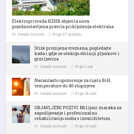
Elektroprivreda HZHB objavila nova
pojednostavljena pravila priključenja elektrana
Ostale novosti
Prije 27 minuta
Stiže promjena vremena, pogledajte
kada i gdje se očekuju obilniji pljuskovi i
grmljavina
Ostale novosti
Prije 1 sat
Narančasto upozorenje za cijelu BiH,
temperature do 40 stupnjeva
Ostale novosti
Prije 18 sati
OBJAVLJENI POZIVI: Milijuni maraka za
zapošljavanje i profesionalnu
rehabilitaciju osoba s invaliditetom
Ostale novosti
Prije 19 sati