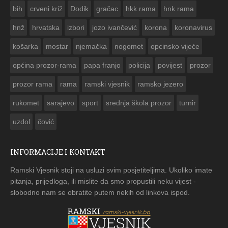
bih
crveni križ
Dodik
gračac
hkk rama
hnk rama


hnž
hrvatska
izbori
jozo ivančević
korona
koronavirus
košarka
mostar
njemačka
nogomet
opcinsko vijeće
općina prozor-rama
papa franjo
policija
povijest
prozor
prozor rama
rama
ramski vjesnik
ramsko jezero
rukomet
sarajevo
sport
srednja škola prozor
turnir
uzdol
čović
INFORMACIJE I KONTAKT
Ramski Vjesnik stoji na usluzi svim posjetiteljima. Ukoliko imate
pitanja, prijedloga, ili mislite da smo propustili neku vijest -
slobodno nam se obratite putem nekih od linkova ispod.