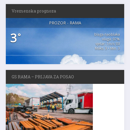
Vremenska prognoza
PROZOR - RAMA
3
°
blaga naoblaka
vlaga: 97%
vjetar: 1m/s SSI
Maks. 3 • Min. 3
GS RAMA – PRIJAVA ZA POSAO