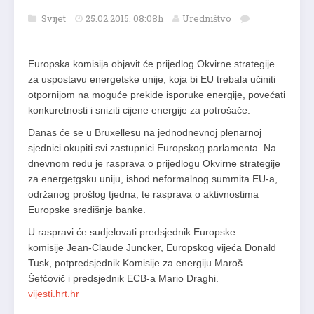
Svijet
25.02.2015. 08:08h
Uredništvo
Europska komisija objavit će prijedlog Okvirne strategije
za uspostavu energetske unije, koja bi EU trebala učiniti
otpornijom na moguće prekide isporuke energije, povećati
konkuretnosti i sniziti cijene energije za potrošače.
Danas će se u Bruxellesu na jednodnevnoj plenarnoj
sjednici okupiti svi zastupnici Europskog parlamenta. Na
dnevnom redu je rasprava o prijedlogu Okvirne strategije
za energetgsku uniju, ishod neformalnog summita EU-a,
održanog prošlog tjedna, te rasprava o aktivnostima
Europske središnje banke.
U raspravi će sudjelovati predsjednik Europske
komisije Jean-Claude Juncker, Europskog vijeća Donald
Tusk, potpredsjednik Komisije za energiju Maroš
Šefčovič i predsjednik ECB-a Mario Draghi.
vijesti.hrt.hr