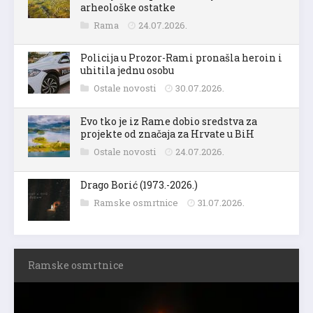
arheološke ostatke
Rama
24.07.2026.
Policija u Prozor-Rami pronašla heroin i
uhitila jednu osobu
Ostale novosti
30.07.2026.
Evo tko je iz Rame dobio sredstva za
projekte od značaja za Hrvate u BiH
Ostale novosti
24.07.2026.
Drago Borić (1973.-2026.)
Ramske osmrtnice
31.07.2026.
Ramske osmrtnice