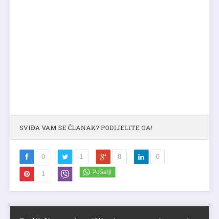
SVIĐA VAM SE ČLANAK? PODIJELITE GA!
0
1
0
0
1