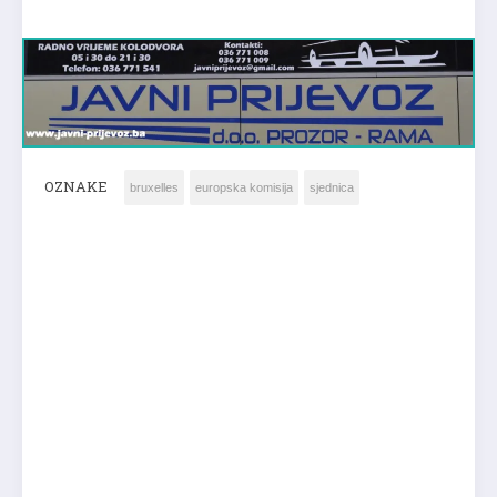
OZNAKE
bruxelles
europska komisija
sjednica