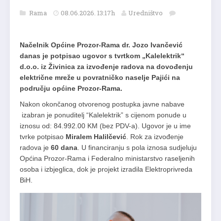
Rama
08.06.2026. 13:17h
Uredništvo
Načelnik Općine Prozor-Rama dr. Jozo Ivančević
danas je potpisao ugovor s tvrtkom „Kalelektrik“
d.o.o. iz Živinica za izvođenje radova na dovođenju
električne mreže u povratničko naselje Pajići na
području općine Prozor-Rama.
Nakon okončanog otvorenog postupka javne nabave
izabran je ponuditelj “Kalelektrik” s cijenom ponude u
iznosu od: 84.992.00 KM (bez PDV-a). Ugovor je u ime
tvrke potpisao
Miralem Halilčević
. Rok za izvođenje
radova je
60 dana
. U financiranju s pola iznosa sudjeluju
Općina Prozor-Rama i Federalno ministarstvo raseljenih
osoba i izbjeglica, dok je projekt izradila Elektroprivreda
BiH.