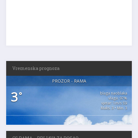
Vremenska prognoza
PROZOR - RAMA
3
°
blaga naoblaka
vlaga: 97%
vjetar: 1m/s SSI
Maks. 3 • Min. 3