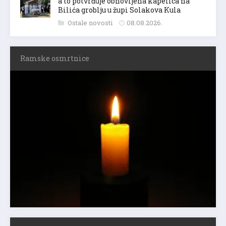
a to potvrđuje obnovljena kapelica na
Bilića groblju u župi Solakova Kula
Ostale novosti
08.08.2026.
Ramske osmrtnice