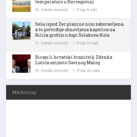
temperature u Hercegovini
Ostale novosti
Prije 8 sati
Sela ispod Zec planine nisu zaboravljena,
a to potvrđuje obnovljena kapelica na
Bilića groblju u župi Solakova Kula
Ostale novosti
Prije 19 sati
Biraju li hrvatski branitelji Zdenka
Lučića umjesto Savinog Malog
Ostale novosti
Prije 22 sata
Marketing