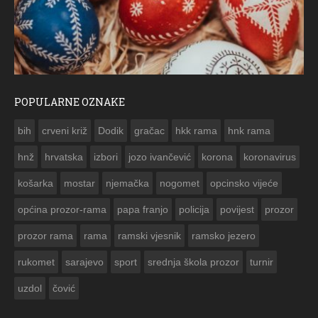
POPULARNE OZNAKE
FO
bih
crveni križ
Dodik
gračac
hkk rama
hnk rama


hnž
hrvatska
izbori
jozo ivančević
korona
koronavirus
košarka
mostar
njemačka
nogomet
opcinsko vijeće
općina prozor-rama
papa franjo
policija
povijest
prozor
prozor rama
rama
ramski vjesnik
ramsko jezero
rukomet
sarajevo
sport
srednja škola prozor
turnir
uzdol
čović