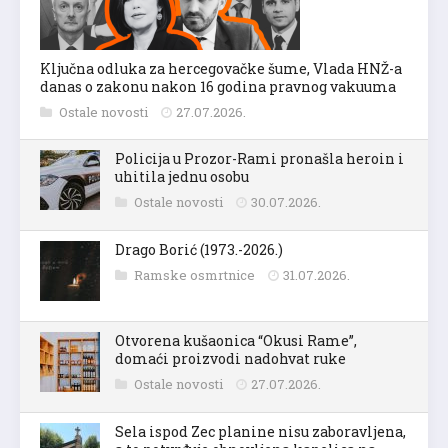
Ključna odluka za hercegovačke šume, Vlada HNŽ-a
danas o zakonu nakon 16 godina pravnog vakuuma
Ostale novosti
27.07.2026.
Policija u Prozor-Rami pronašla heroin i
uhitila jednu osobu
Ostale novosti
30.07.2026.
Drago Borić (1973.-2026.)
Ramske osmrtnice
31.07.2026.
Otvorena kušaonica “Okusi Rame”,
domaći proizvodi nadohvat ruke
Ostale novosti
27.07.2026.
Sela ispod Zec planine nisu zaboravljena,