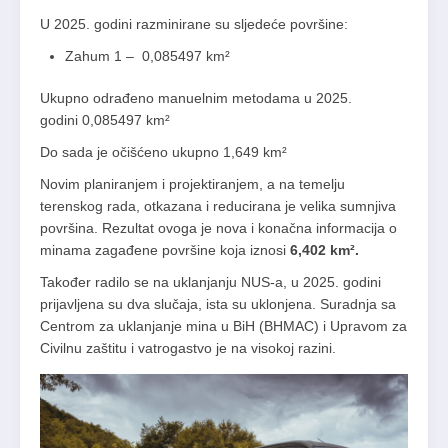
U 2025. godini razminirane su sljedeće površine:
Zahum 1 – 0,085497 km²
Ukupno odrađeno manuelnim metodama u 2025.
godini 0,085497 km²
Do sada je očišćeno ukupno 1,649 km²
Novim planiranjem i projektiranjem, a na temelju
terenskog rada, otkazana i reducirana je velika sumnjiva
površina. Rezultat ovoga je nova i konačna informacija o
minama zagađene površine koja iznosi
6,402 km².
Također radilo se na uklanjanju NUS-a, u 2025. godini
prijavljena su dva slučaja, ista su uklonjena. Suradnja sa
Centrom za uklanjanje mina u BiH (BHMAC) i Upravom za
Civilnu zaštitu i vatrogastvo je na visokoj razini.