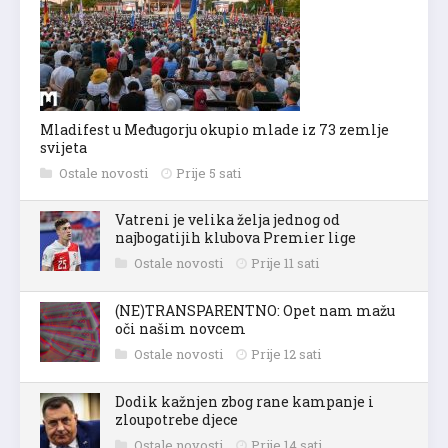
Mladifest u Međugorju okupio mlade iz 73 zemlje
svijeta
Ostale novosti
Prije 5 sati
Vatreni je velika želja jednog od
najbogatijih klubova Premier lige
Ostale novosti
Prije 11 sati
(NE)TRANSPARENTNO: Opet nam mažu
oči našim novcem
Ostale novosti
Prije 12 sati
Dodik kažnjen zbog rane kampanje i
zloupotrebe djece
Ostale novosti
Prije 14 sati