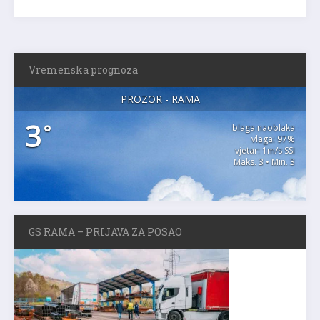
Vremenska prognoza
PROZOR - RAMA
3
°
blaga naoblaka
vlaga: 97%
vjetar: 1m/s SSI
Maks. 3 • Min. 3
GS RAMA – PRIJAVA ZA POSAO