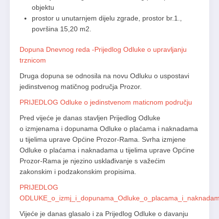
objektu
prostor u unutarnjem dijelu zgrade, prostor br.1.,
površina 15,20 m2.
Dopuna Dnevnog reda -Prijedlog Odluke o upravljanju
trznicom
Druga dopuna se odnosila na novu Odluku o uspostavi
jedinstvenog matičnog područja Prozor.
PRIJEDLOG Odluke o jedinstvenom maticnom području
Pred vijeće je danas stavljen Prijedlog Odluke
o izmjenama i dopunama Odluke o plaćama i naknadama
u tijelima uprave Općine Prozor-Rama. Svrha izmjene
Odluke o plaćama i naknadama u tijelima uprave Općine
Prozor-Rama je njezino usklađivanje s važećim
zakonskim i podzakonskim propisima.
PRIJEDLOG
ODLUKE_o_izmj_i_dopunama_Odluke_o_placama_i_naknada
Vijeće je danas glasalo i za Prijedlog Odluke o davanju