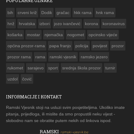
POPULARNE OZNAKE
ČESTITKA RAMSKOG VJESNIKA ZA USKRS 2023. GODINE
bih
crveni križ
Dodik
gračac
hkk rama
hnk rama


hnž
hrvatska
izbori
jozo ivančević
korona
koronavirus
košarka
mostar
njemačka
nogomet
opcinsko vijeće
općina prozor-rama
papa franjo
policija
povijest
prozor
prozor rama
rama
ramski vjesnik
ramsko jezero
rukomet
sarajevo
sport
srednja škola prozor
turnir
uzdol
čović
INFORMACIJE I KONTAKT
Ramski Vjesnik stoji na usluzi svim posjetiteljima. Ukoliko imate
pitanja, prijedloga, ili mislite da smo propustili neku vijest -
slobodno nam se obratite putem nekih od linkova ispod.