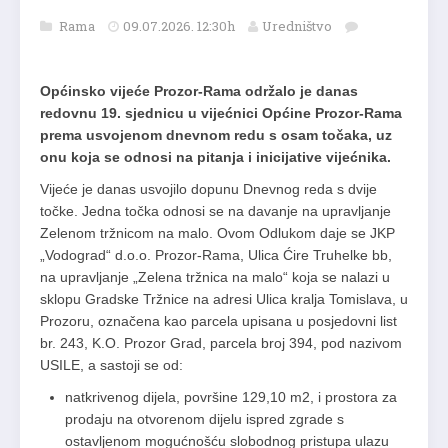
Rama
09.07.2026. 12:30h
Uredništvo
Općinsko vijeće Prozor-Rama održalo je danas
redovnu 19. sjednicu u vijećnici Općine Prozor-Rama
prema usvojenom dnevnom redu s osam točaka, uz
onu koja se odnosi na pitanja i inicijative vijećnika.
Vijeće je danas usvojilo dopunu Dnevnog reda s dvije
točke. Jedna točka odnosi se na davanje na upravljanje
Zelenom tržnicom na malo. Ovom Odlukom daje se JKP
„Vodograd“ d.o.o. Prozor-Rama, Ulica Ćire Truhelke bb,
na upravljanje „Zelena tržnica na malo“ koja se nalazi u
sklopu Gradske Tržnice na adresi Ulica kralja Tomislava, u
Prozoru, označena kao parcela upisana u posjedovni list
br. 243, K.O. Prozor Grad, parcela broj 394, pod nazivom
USILE, a sastoji se od:
natkrivenog dijela, površine 129,10 m2, i prostora za
prodaju na otvorenom dijelu ispred zgrade s
ostavljenom mogućnošću slobodnog pristupa ulazu