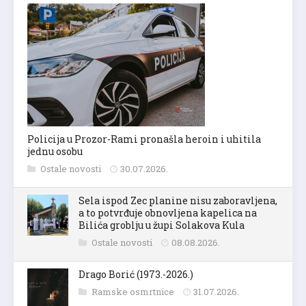
Policija u Prozor-Rami pronašla heroin i uhitila
jednu osobu
Ostale novosti
30.07.2026.
Sela ispod Zec planine nisu zaboravljena,
a to potvrđuje obnovljena kapelica na
Bilića groblju u župi Solakova Kula
Ostale novosti
08.08.2026.
Drago Borić (1973.-2026.)
Ramske osmrtnice
31.07.2026.