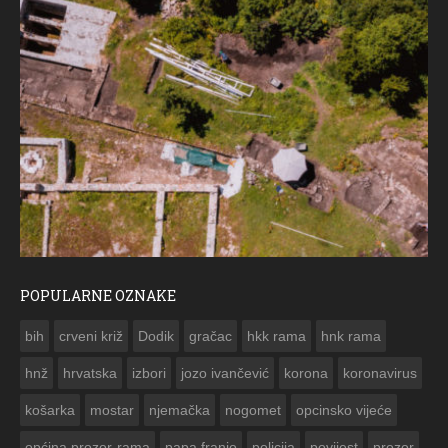
POPULARNE OZNAKE
ČESTITKA RAMSKOG VJESNIKA ZA USKRS 2023. GODINE
bih
crveni križ
Dodik
gračac
hkk rama
hnk rama


hnž
hrvatska
izbori
jozo ivančević
korona
koronavirus
košarka
mostar
njemačka
nogomet
opcinsko vijeće
općina prozor-rama
papa franjo
policija
povijest
prozor