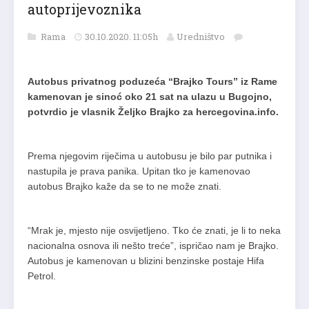
autoprijevoznika
Rama
30.10.2020. 11:05h
Uredništvo
Autobus privatnog poduzeća “Brajko Tours” iz Rame
kamenovan je sinoć oko 21 sat na ulazu u Bugojno,
potvrdio je vlasnik Željko Brajko za hercegovina.info.
Prema njegovim riječima u autobusu je bilo par putnika i
nastupila je prava panika. Upitan tko je kamenovao
autobus Brajko kaže da se to ne može znati.
“Mrak je, mjesto nije osvijetljeno. Tko će znati, je li to neka
nacionalna osnova ili nešto treće”, ispričao nam je Brajko.
Autobus je kamenovan u blizini benzinske postaje Hifa
Petrol.