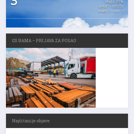
3
vlaga: 97%
vjetar: 1m/s SSI
Maks. 3 • Min. 3
GS RAMA – PRIJAVA ZA POSAO
Najčitanije objave