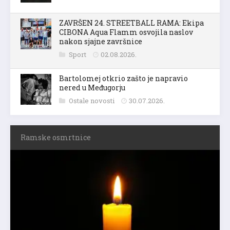
ZAVRŠEN 24. STREETBALL RAMA: Ekipa
CIBONA Aqua Flamm osvojila naslov
nakon sjajne završnice
Sport
02.08.2026.
Bartolomej otkrio zašto je napravio
nered u Međugorju
Ostale novosti
30.07.2026.
Ramske osmrtnice