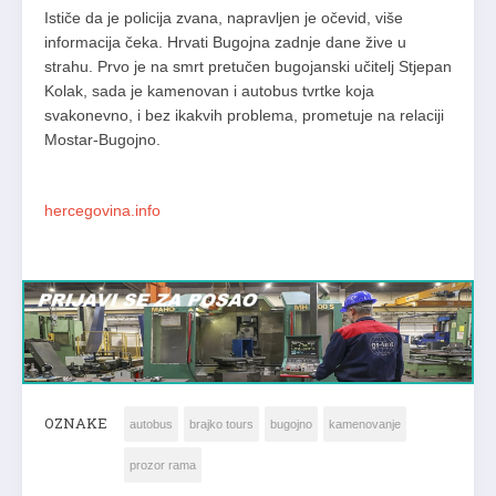
Ističe da je policija zvana, napravljen je očevid, više
informacija čeka. Hrvati Bugojna zadnje dane žive u
strahu. Prvo je na smrt pretučen bugojanski učitelj Stjepan
Kolak, sada je kamenovan i autobus tvrtke koja
svakonevno, i bez ikakvih problema, prometuje na relaciji
Mostar-Bugojno.
hercegovina.info
OZNAKE
autobus
brajko tours
bugojno
kamenovanje
prozor rama