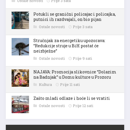
Ostale novosti
Prije 3 sata
Potukli se granični policajac i policajka,
putnici ih razdvajali, on bio pijan
Ostale novosti
Prije 3 sata
Stručnjak za energetiku upozorava:
“Redukcije struje u BiH postat će
neizbježne”
Ostale novosti
Prije 9 sati
NAJAVA: Promocija slikovnice “Dolazim
na Badnjak” u Domu kulture u Prozoru
Kultura
Prije 11 sati
Zašto mladi odlaze i hoće li se vratiti
Ostale novosti
Prije 12 sati