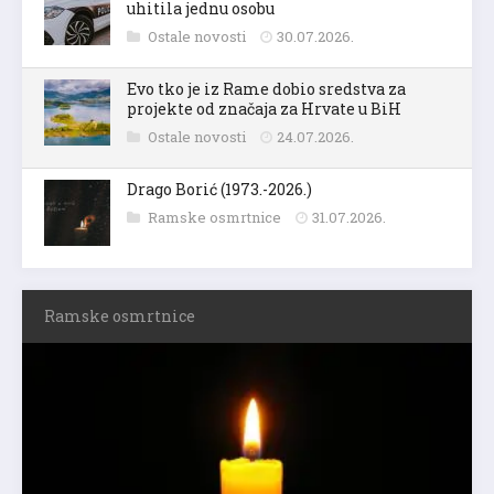
uhitila jednu osobu
Ostale novosti
30.07.2026.
Evo tko je iz Rame dobio sredstva za
projekte od značaja za Hrvate u BiH
Ostale novosti
24.07.2026.
Drago Borić (1973.-2026.)
Ramske osmrtnice
31.07.2026.
Ramske osmrtnice