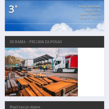
3
°
blaga naoblaka
vlaga: 97%
vjetar: 1m/s SSI
Maks. 3 • Min. 3
GS RAMA – PRIJAVA ZA POSAO
Najčitanije objave