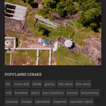
POPULARNE OZNAKE
ČESTITKA RAMSKOG VJESNIKA ZA USKRS 2023. GODINE
bih
crveni križ
Dodik
gračac
hkk rama
hnk rama


hnž
hrvatska
izbori
jozo ivančević
korona
koronavirus
košarka
mostar
njemačka
nogomet
opcinsko vijeće