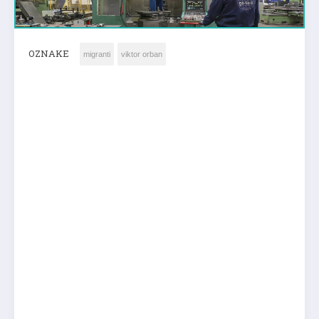
OZNAKE
migranti
viktor orban