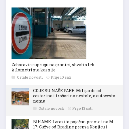
Zaboravio suprugu na granici, shvatio tek
kilometrima kasnije
Ostale novosti
Prije 10 sati
GDJE SU NAŠE PARE: Milijarde od
cestarina i trošarina nestale, a autocesta
nema
Ostale novosti
Prije 13 sati
BIHAMK: Izrazito pojačan promet na M-
17: Gužve od Bradine prema Konjicu i