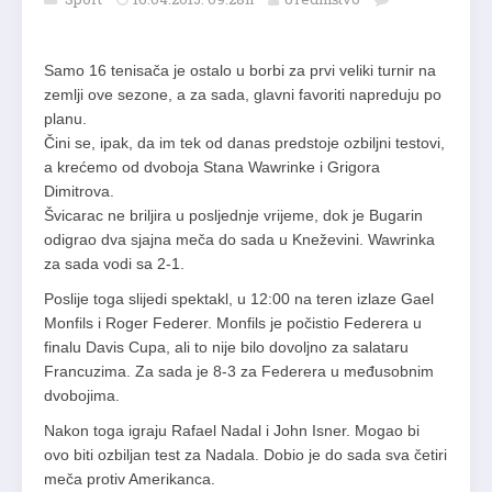
Samo 16 tenisača je ostalo u borbi za prvi veliki turnir na
zemlji ove sezone, a za sada, glavni favoriti napreduju po
planu.
Čini se, ipak, da im tek od danas predstoje ozbiljni testovi,
a krećemo od dvoboja Stana Wawrinke i Grigora
Dimitrova.
Švicarac ne briljira u posljednje vrijeme, dok je Bugarin
odigrao dva sjajna meča do sada u Kneževini. Wawrinka
za sada vodi sa 2-1.
Poslije toga slijedi spektakl, u 12:00 na teren izlaze Gael
Monfils i Roger Federer. Monfils je počistio Federera u
finalu Davis Cupa, ali to nije bilo dovoljno za salataru
Francuzima. Za sada je 8-3 za Federera u međusobnim
dvobojima.
Nakon toga igraju Rafael Nadal i John Isner. Mogao bi
ovo biti ozbiljan test za Nadala. Dobio je do sada sva četiri
meča protiv Amerikanca.