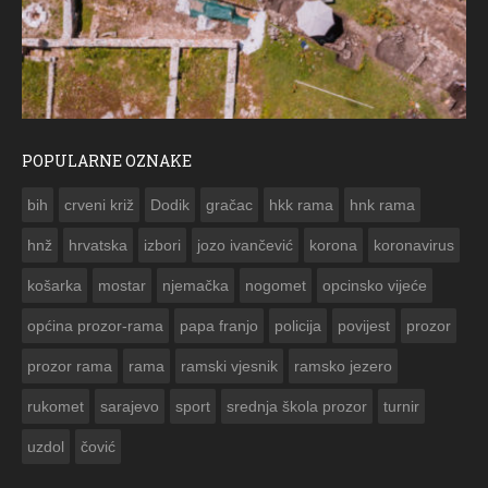
POPULARNE OZNAKE
ČESTITKA RAMSKOG VJESNIKA ZA USKRS 2023. GODINE
bih
crveni križ
Dodik
gračac
hkk rama
hnk rama


hnž
hrvatska
izbori
jozo ivančević
korona
koronavirus
košarka
mostar
njemačka
nogomet
opcinsko vijeće
općina prozor-rama
papa franjo
policija
povijest
prozor
prozor rama
rama
ramski vjesnik
ramsko jezero
rukomet
sarajevo
sport
srednja škola prozor
turnir
uzdol
čović