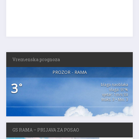
Vremenska prognoza
PROZOR - RAMA
3
°
blaga naoblaka
vlaga: 97%
vjetar: 1m/s SSI
Maks. 3 • Min. 3
GS RAMA – PRIJAVA ZA POSAO