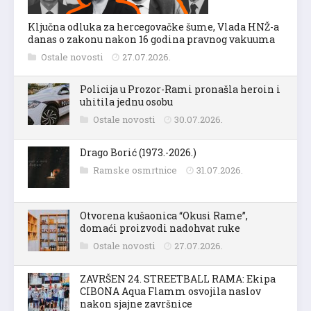
Ključna odluka za hercegovačke šume, Vlada HNŽ-a
danas o zakonu nakon 16 godina pravnog vakuuma
Ostale novosti
27.07.2026.
Policija u Prozor-Rami pronašla heroin i
uhitila jednu osobu
Ostale novosti
30.07.2026.
Drago Borić (1973.-2026.)
Ramske osmrtnice
31.07.2026.
Otvorena kušaonica “Okusi Rame”,
domaći proizvodi nadohvat ruke
Ostale novosti
27.07.2026.
ZAVRŠEN 24. STREETBALL RAMA: Ekipa
CIBONA Aqua Flamm osvojila naslov
nakon sjajne završnice