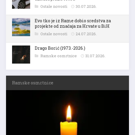
Ostale novosti
30.07.2026.
Evo tko je iz Rame dobio sredstva za
projekte od značaja za Hrvate u BiH
Ostale novosti
24.07.2026.
Drago Borić (1973.-2026.)
Ramske osmrtnice
31.07.2026.
Ramske osmrtnice