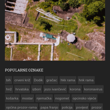
POPULARNE OZNAKE
ČESTITKA RAMSKOG VJESNIKA ZA USKRS 2023. GODINE
bih
crveni križ
Dodik
gračac
hkk rama
hnk rama


hnž
hrvatska
izbori
jozo ivančević
korona
koronavirus
košarka
mostar
njemačka
nogomet
opcinsko vijeće
općina prozor-rama
papa franjo
policija
povijest
prozor