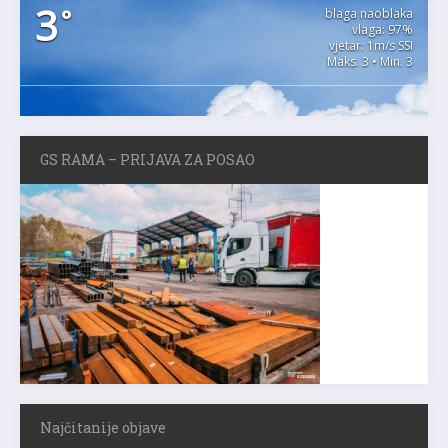
3
°
blaga naoblaka
vlaga: 97%
vjetar: 1m/s SSI
Maks. 3 • Min. 3
GS RAMA – PRIJAVA ZA POSAO
Najčitanije objave