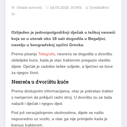
Ostale novosti
24.06.2026. 10:56h
Uredništvo
Ozlijeđen je jednoipolgodišnji dječak u teškoj nesreći
koja se u utorak oko 18 sati dogodila u Begaljici,
naselju u beogradskoj općini Grocka.
Prema pisanju
Telegrafa
, nesreća se dogodila u dvorištu
obiteljske kuće, kada je otac traktorom pregazio vlastito
dijete. Dječak je zadobio teške ozljede, a liječnici se bore
za njegov život.
Nesreća u dvorištu kuće
Prema dostupnim informacijama, otac je pokretao traktor
s namjerom da priključi radni stroj. U dvorištu su se tada
nalazili i dječak i njegov djed.
Pod još nerazjašnjenim okolnostima, dijete se našlo
neposredno uz vozilo, a otac ga nije primijetio kada je
krenuo traktorom.