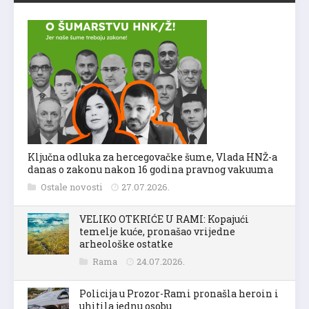
Ključna odluka za hercegovačke šume, Vlada HNŽ-a
danas o zakonu nakon 16 godina pravnog vakuuma
Ostale novosti
27.07.2026.
VELIKO OTKRIĆE U RAMI: Kopajući
temelje kuće, pronašao vrijedne
arheološke ostatke
Rama
24.07.2026.
Policija u Prozor-Rami pronašla heroin i
uhitila jednu osobu