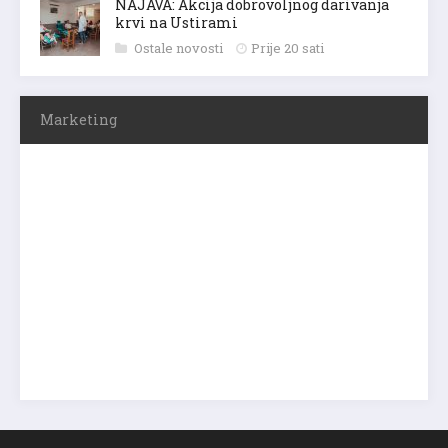
NAJAVA: Akcija dobrovoljnog darivanja
krvi na Ustirami
Ostale novosti
Prije 20 sati
Marketing