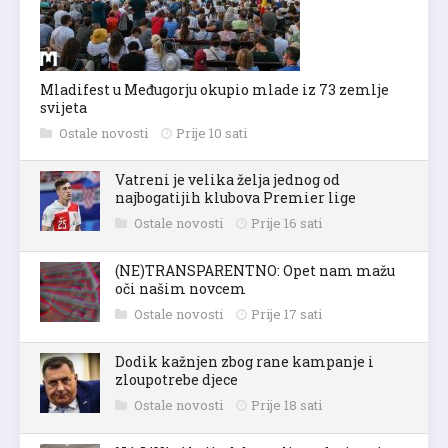
Mladifest u Međugorju okupio mlade iz 73 zemlje
svijeta
Ostale novosti
Prije 10 sati
Vatreni je velika želja jednog od
najbogatijih klubova Premier lige
Ostale novosti
Prije 16 sati
(NE)TRANSPARENTNO: Opet nam mažu
oči našim novcem
Ostale novosti
Prije 17 sati
Dodik kažnjen zbog rane kampanje i
zloupotrebe djece
Ostale novosti
Prije 18 sati