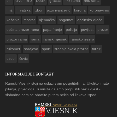
bih
crveni križ
Dodik
gračac
hkk rama
hnk rama


hnž
hrvatska
izbori
jozo ivančević
korona
koronavirus
košarka
mostar
njemačka
nogomet
opcinsko vijeće
općina prozor-rama
papa franjo
policija
povijest
prozor
prozor rama
rama
ramski vjesnik
ramsko jezero
rukomet
sarajevo
sport
srednja škola prozor
turnir
uzdol
čović
INFORMACIJE I KONTAKT
Ramski Vjesnik stoji na usluzi svim posjetiteljima. Ukoliko imate
pitanja, prijedloga, ili mislite da smo propustili neku vijest -
slobodno nam se obratite putem nekih od linkova ispod.