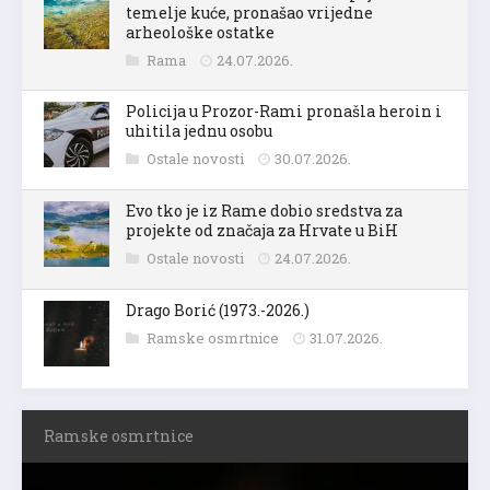
temelje kuće, pronašao vrijedne
arheološke ostatke
Rama
24.07.2026.
Policija u Prozor-Rami pronašla heroin i
uhitila jednu osobu
Ostale novosti
30.07.2026.
Evo tko je iz Rame dobio sredstva za
projekte od značaja za Hrvate u BiH
Ostale novosti
24.07.2026.
Drago Borić (1973.-2026.)
Ramske osmrtnice
31.07.2026.
Ramske osmrtnice