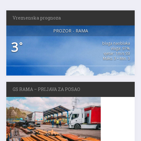
Vremenska prognoza
PROZOR - RAMA
3
°
blaga naoblaka
vlaga: 97%
vjetar: 1m/s SSI
Maks. 3 • Min. 3
GS RAMA – PRIJAVA ZA POSAO