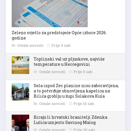
Zeleno svjetlo za predstojeće Opće izbore 2026.
godine
Ostale novosti
Prije 5 sati
Toplinski val uz pljuskove, najviše
temperature u Hercegovini
Ostale novosti
Prije 5 sati
Sela ispod Zec planine nisu zaboravljena,
a to potvrđuje obnovljena kapelica na
Bilića groblju u župi Solakova Kula
Ostale novosti
Prije 16 sati
Biraju li hrvatski branitelji Zdenka
Lučića umjesto Savinog Malog
Ostale novosti
Prije 20 sati