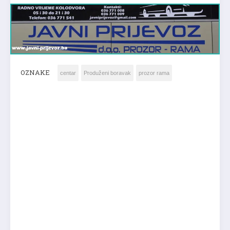
OZNAKE
centar
Produženi boravak
prozor rama