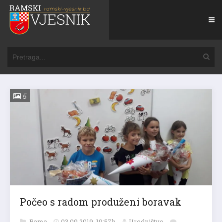
5
Počeo s radom produženi boravak
Rama
03.09.2019. 19:57h
Uredništvo