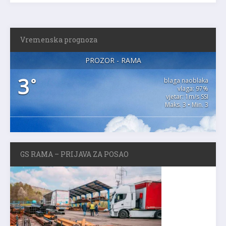
Vremenska prognoza
PROZOR - RAMA
3
°
blaga naoblaka
vlaga: 97%
vjetar: 1m/s SSI
Maks. 3 • Min. 3
GS RAMA – PRIJAVA ZA POSAO