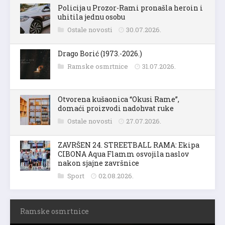
Policija u Prozor-Rami pronašla heroin i
uhitila jednu osobu
Ostale novosti
30.07.2026.
Drago Borić (1973.-2026.)
Ramske osmrtnice
31.07.2026.
Otvorena kušaonica “Okusi Rame”,
domaći proizvodi nadohvat ruke
Ostale novosti
27.07.2026.
ZAVRŠEN 24. STREETBALL RAMA: Ekipa
CIBONA Aqua Flamm osvojila naslov
nakon sjajne završnice
Sport
02.08.2026.
Ramske osmrtnice