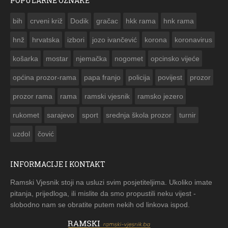
POPULARNE OZNAKE
ČESTITKA RAMSKOG VJESNIKA ZA USKRS 2023. GODINE
bih
crveni križ
Dodik
gračac
hkk rama
hnk rama


hnž
hrvatska
izbori
jozo ivančević
korona
koronavirus
košarka
mostar
njemačka
nogomet
opcinsko vijeće
općina prozor-rama
papa franjo
policija
povijest
prozor
prozor rama
rama
ramski vjesnik
ramsko jezero
rukomet
sarajevo
sport
srednja škola prozor
turnir
uzdol
čović
INFORMACIJE I KONTAKT
Ramski Vjesnik stoji na usluzi svim posjetiteljima. Ukoliko imate
pitanja, prijedloga, ili mislite da smo propustili neku vijest -
slobodno nam se obratite putem nekih od linkova ispod.