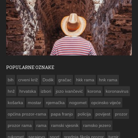
POPULARNE OZNAKE
Božićna čestitka Ramskog Vjesnika
Me
bih
crveni križ
Dodik
gračac
hkk rama
hnk rama


hnž
hrvatska
izbori
jozo ivančević
korona
koronavirus
košarka
mostar
njemačka
nogomet
opcinsko vijeće
općina prozor-rama
papa franjo
policija
povijest
prozor
prozor rama
rama
ramski vjesnik
ramsko jezero
rukomet
sarajevo
sport
srednja škola prozor
turnir