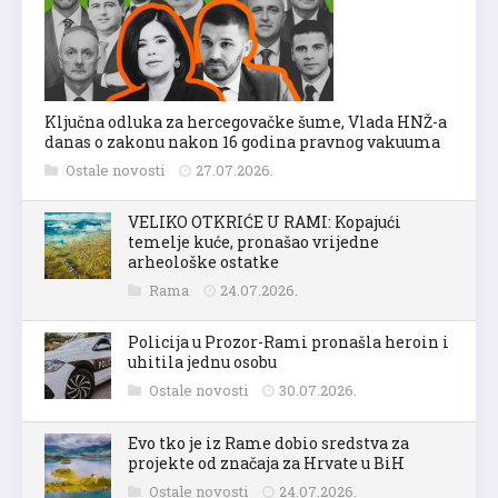
Ključna odluka za hercegovačke šume, Vlada HNŽ-a
danas o zakonu nakon 16 godina pravnog vakuuma
Ostale novosti
27.07.2026.
VELIKO OTKRIĆE U RAMI: Kopajući
temelje kuće, pronašao vrijedne
arheološke ostatke
Rama
24.07.2026.
Policija u Prozor-Rami pronašla heroin i
uhitila jednu osobu
Ostale novosti
30.07.2026.
Evo tko je iz Rame dobio sredstva za
projekte od značaja za Hrvate u BiH
Ostale novosti
24.07.2026.