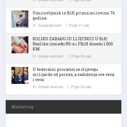
Umirovljenik iz BiH prima mirovinu 76
godina
Zanimljivosti
Prije 17 sati
KOLIKO ZARAĐUJU LIJEČNICI U BiH:
Razlike između RS-a i FBiH dosežu 1.000
KM
Ostale novosti
Prije 19 sati
U federalni proračun se slijevaju
milijarde od poreza, a zaduženja sve veća
i veća
Ostale novosti
Prije 19 sati
Marketing