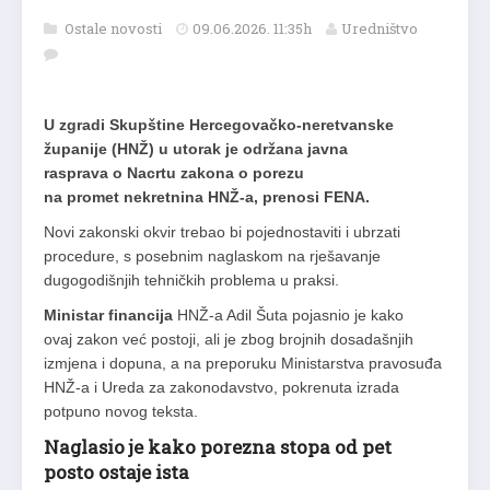
Ostale novosti
09.06.2026. 11:35h
Uredništvo
U zgradi Skupštine Hercegovačko-neretvanske
županije (HNŽ) u utorak je održana javna
rasprava o Nacrtu zakona o porezu
na promet nekretnina HNŽ-a, prenosi FENA.
Novi zakonski okvir trebao bi pojednostaviti i ubrzati
procedure, s posebnim naglaskom na rješavanje
dugogodišnjih tehničkih problema u praksi.
Ministar financija
HNŽ-a Adil Šuta pojasnio je kako
ovaj zakon već postoji, ali je zbog brojnih dosadašnjih
izmjena i dopuna, a na preporuku Ministarstva pravosuđa
HNŽ-a i Ureda za zakonodavstvo, pokrenuta izrada
potpuno novog teksta.
Naglasio je kako porezna stopa od pet
posto ostaje ista