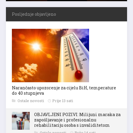
Posljednje objavljeno
Narančasto upozorenje za cijelu BiH, temperature
do 40 stupnjeva
Ostale novosti
Prije 13 sati
OBJAVLJENI POZIVI: Milijuni maraka za
zapošljavanje i profesionalnu
rehabilitaciju osoba s invaliditetom
Ostale novosti
Prije 14 sati