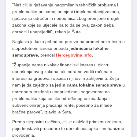
”Naš cilj je rješavanje nagomilanih tehničkih problema i
problematike pri samoj primjeni i implementaciji zakona,
rješavanje određenih nedoumica zbog promjene drugih
zakona koje su utjecale na to da se ovaj zakon treba
doraditi i unaprijediti”, rekao je Šuta.
Naglasio je kako prihod od poreza na promet nekretnina u
stopostotnom iznosu pripada
jedinicama lokalne
samouprave,
prenosi
Hercegovina.info
.
”Županija nema nikakav financijski interes u okviru
donošenja ovog zakona, ali moramo voditi računa o
interesima gradova i općina i njihovim zahtjevima. Želja
nam je da zajedno sa
jedinicama lokalne samouprave
u
narednom razdoblju unaprijedimo i odgovorimo na
problematiku koja se tiče određenog oslobađanja i
subvencioniranja plaćanja rente, posebno za mlade
bračne parove”, izjavio je Šuta.
Prema njegovim riječima, cilj je olakšati primjenu zakona,
pojednostaviti procedure te ubrzati postupke i mehanizme
provođenja.