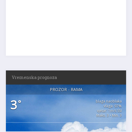
Vremenska prognoza
PROZOR - RAMA
3
°
blaga naoblaka
vlaga: 97%
vjetar: 1m/s SSI
Maks. 3 • Min. 3