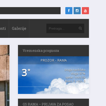
sti
Galerije
Vremenska prognoza
PROZOR - RAMA
3
°
blaga naoblaka
vlaga: 97%
vjetar: 1m/s SSI
Maks. 3 • Min. 3
GS RAMA – PRIJAVA ZA POSAO