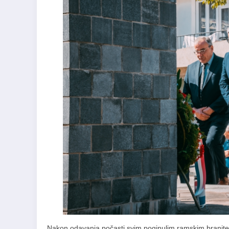
Nakon odavanja počasti svim poginulim ramskim branitel