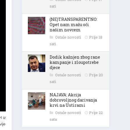
sati
(NE)TRANSPARENTNO:
Opet nam mažu oči
našim novcem
Ostale novosti
Prije 18
sati
Dodik kažnjen zbog rane
kampanje i zloupotrebe
djece
Ostale novosti
Prije 20
sati
NAJAVA: Akcija
dobrovoljnog darivanja
krvi na Ustirami
Ostale novosti
Prije 22
H iz
sata
vije