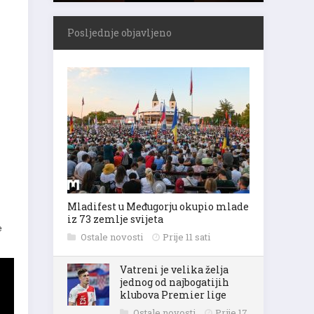
Posljednje objavljeno
Mladifest u Međugorju okupio mlade
iz 73 zemlje svijeta
e
Ostale novosti
Prije 11 sati
Vatreni je velika želja
jednog od najbogatijih
klubova Premier lige
Ostale novosti
Prije 17