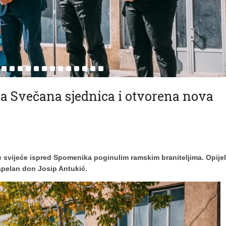
 Svečana sjednica i otvorena nova
e svijeće ispred Spomenika poginulim ramskim braniteljima.
Opije
kapelan don Josip Antukić.