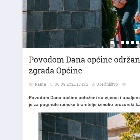
Povodom Dana općine održana
zgrada Općine
Rama
06.09.2021. 15:13h
Uredništvo
Povodom Dana općine položeni su vijenci i upaljen
je za poginule ramske branitelje izmolio prozorski 