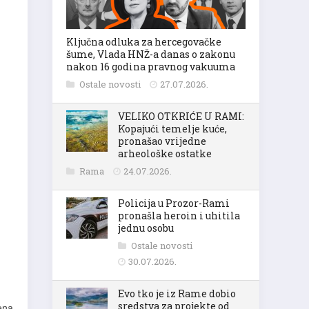
Ključna odluka za hercegovačke
šume, Vlada HNŽ-a danas o zakonu
nakon 16 godina pravnog vakuuma
Ostale novosti
27.07.2026.
VELIKO OTKRIĆE U RAMI:
Kopajući temelje kuće,
pronašao vrijedne
arheološke ostatke
Rama
24.07.2026.
Policija u Prozor-Rami
pronašla heroin i uhitila
jednu osobu
Ostale novosti
30.07.2026.
Evo tko je iz Rame dobio
sredstva za projekte od
ena