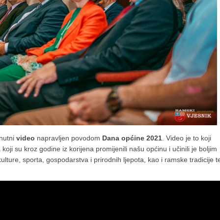
nutni
video
napravljen povodom
Dana općine 2021
. Video je to koji
oji su kroz godine iz korijena promijenili našu općinu i učinili je boljim
kulture, sporta, gospodarstva i prirodnih ljepota, kao i ramske tradicije t