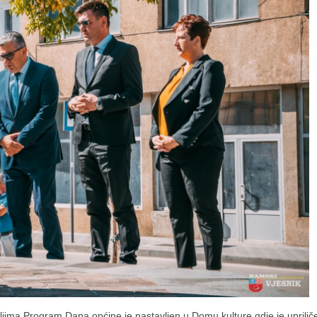
jima Program Dana općine je nastavljen u Domu kulture gdje je uprilič