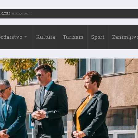
Drago Borić (1973.-2026.)
:51
31.07.2026. 19:10
odarstvo
Kultura
Turizam
Sport
Zanimljivo