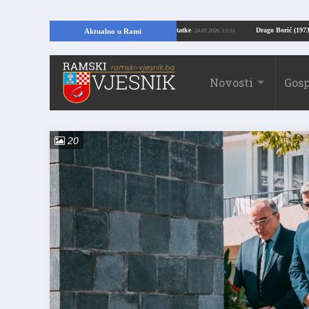
ELIKO OTKRIĆE U RAMI: Kopajući temelje kuće, pronašao vrijedne arheološke ostatke
Aktualno u Rami
24.07.2026. 13
Novosti
Gosp
20