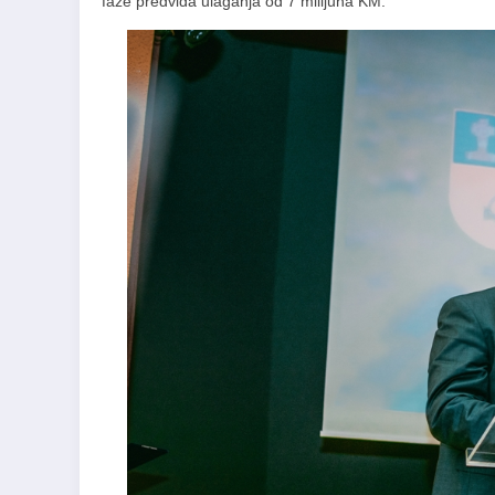
faze predviđa ulaganja od 7 milijuna KM.