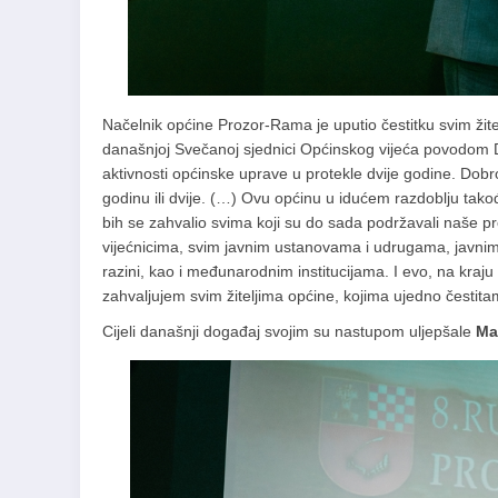
Načelnik općine Prozor-Rama je uputio čestitku svim žitel
današnjoj Svečanoj sjednici Općinskog vijeća povodom D
aktivnosti općinske uprave u protekle dvije godine. Dobro
godinu ili dvije. (…) Ovu općinu u idućem razdoblju tak
bih se zahvalio svima koji su do sada podržavali naše
vijećnicima, svim javnim ustanovama i udrugama, javnim i
razini, kao i međunarodnim institucijama. I evo, na kraju
zahvaljujem svim žiteljima općine, kojima ujedno čestit
Cijeli današnji događaj svojim su nastupom uljepšale
Ma