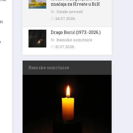
značaja za Hrvate u BiH
Ostale novosti
24.07.2026.
RH
Drago Borić (1973.-2026.)
Ramske osmrtnice
m
31.07.2026.
Ramske osmrtnice