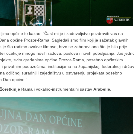
jima općine te kazao: “Čast mi je i zadovoljstvo pozdraviti vas na
ana općine Prozor-Rama. Sagledali smo film koji je sažetak glavnih
 je što radimo ovakve filmove, brzo se zaboravi ono što je bilo prije
ođer očekuje mnogo novih radova, poslova i novih poboljšanja. Još jed
 projekte, svim građanima općine Prozor-Rama, posebno općinskim
 privatnim poduzećima, institucijama na županijskoj, federalnoj i drža
 na odličnoj suradnji i zajedništvu u ostvarenju projekata posebno
am Dan općine.”
žoretkinje Rama
i vokalno-instrumentalni sastav
Arabelle
.