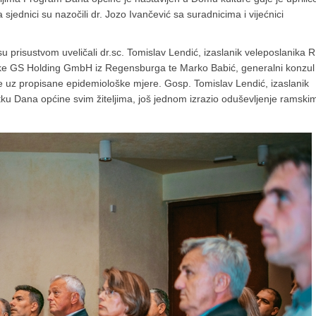
a sjednici su nazočili dr. Jozo Ivančević sa suradnicima i vijećnici
 prisustvom uveličali dr.sc. Tomislav Lendić, izaslanik veleposlanika 
vrtke GS Holding GmbH iz Regensburga te Marko Babić, generalni konzul
e uz propisane epidemiološke mjere. Gosp. Tomislav Lendić, izaslanik
tku Dana općine svim žiteljima, još jednom izrazio oduševljenje ramski