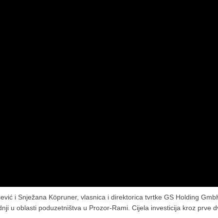
vić i Snježana Köpruner, vlasnica i direktorica tvrtke GS Holding Gmb
i u oblasti poduzetništva u Prozor-Rami. Cijela investicija kroz prve d