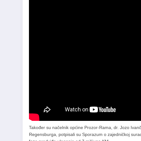
Također su načelnik općine Prozor-Rama, dr. Jozo Ivanče
Regensburga, potpisali su Sporazum o zajedničkoj suradnj