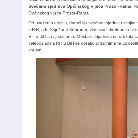
Svečana sjednica Općinskog vijeća Prozor-Rama
. N
Općinskog vijeća Prozor-Rama.
Od uvaženih gostiju, današnju svečanu sjednicu svojim su
u BiH, gđa Snježana Köpruner, vlasnica i direktorica t
RH u BiH sa sjedištem u Mostaru. Sjednica se održala s
veleposlanika RH u BiH se obratio prisutnima te uz česti
krajem.