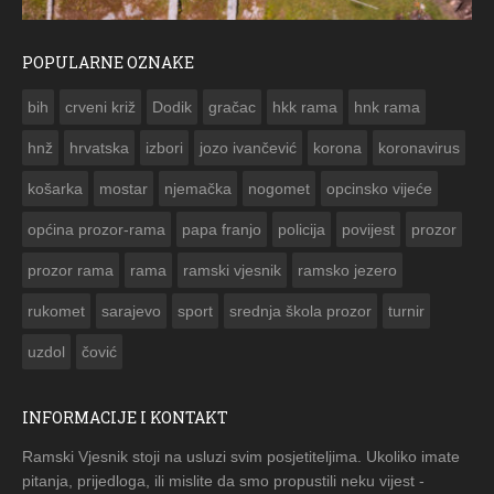
POPULARNE OZNAKE
ČESTITKA RAMSKOG VJESNIKA ZA USKRS 2023. GODINE
bih
crveni križ
Dodik
gračac
hkk rama
hnk rama


hnž
hrvatska
izbori
jozo ivančević
korona
koronavirus
košarka
mostar
njemačka
nogomet
opcinsko vijeće
općina prozor-rama
papa franjo
policija
povijest
prozor
prozor rama
rama
ramski vjesnik
ramsko jezero
rukomet
sarajevo
sport
srednja škola prozor
turnir
uzdol
čović
INFORMACIJE I KONTAKT
Ramski Vjesnik stoji na usluzi svim posjetiteljima. Ukoliko imate
pitanja, prijedloga, ili mislite da smo propustili neku vijest -