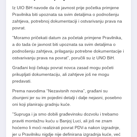
Iz UIO BiH navode da će javnost prije početka primjene
Pravilnika biti upoznata sa svim detaljima o podnošenju
zahtjeva, potrebnoj dokumentaciji i ostvarivanju prava na
povrat.
”Moramo pričekati datum za početak primjene Pravilnika,
a do tada će javnost biti upoznata sa svim detaljima o
podnošenju zahtjeva, prilaganju potrebne dokumentacije i
ostvarivanju prava na povrat”, poručili su iz UNO BiH.
Građani koji čekaju povrat novca zasad mogu početi
prikupljati dokumentaciju, ali zahtjeve još ne mogu
predavati.
Prema navodima “Nezavisnih novina”, građani su
zbunjeni jer su im pojedini detalji i dalje nejasni, posebno
oni koji planiraju gradnju kuće.
”Supruga i ja smo dobili građevinsku dozvolu i trebamo
praviti montažnu kuću u Banjoj Luci, ali još ne znam
hoćemo li moći realizirati povrat PDV-a nakon izgradnje,
jer u Pravilniku nigdje nije definirana izgradnja kuće, već