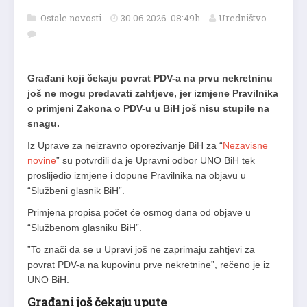
Ostale novosti
30.06.2026. 08:49h
Uredništvo
Građani koji čekaju povrat PDV-a na prvu nekretninu
još ne mogu predavati zahtjeve, jer izmjene Pravilnika
o primjeni Zakona o PDV-u u BiH još nisu stupile na
snagu.
Iz Uprave za neizravno oporezivanje BiH za “
Nezavisne
novine
” su potvrdili da je Upravni odbor UNO BiH tek
proslijedio izmjene i dopune Pravilnika na objavu u
“Službeni glasnik BiH”.
Primjena propisa počet će osmog dana od objave u
“Službenom glasniku BiH”.
”To znači da se u Upravi još ne zaprimaju zahtjevi za
povrat PDV-a na kupovinu prve nekretnine”, rečeno je iz
UNO BiH.
Građani još čekaju upute