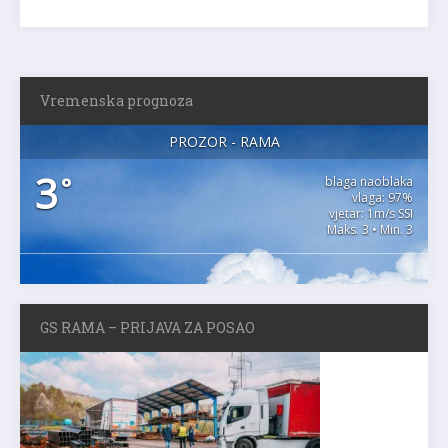
Vremenska prognoza
PROZOR - RAMA
3
°
blaga naoblaka
vlaga: 97%
vjetar: 1m/s SSI
Maks. 3 • Min. 3
GS RAMA – PRIJAVA ZA POSAO