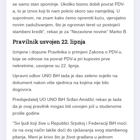
se samo stan spominje. Ukoliko bismo dobili povrat PDV-
a, to je iznos koji bi nam pokrio skoro sav namještaj. U
suprotnom, ne znam kako ćemo opremiti kuću, vjerojatno
novim zaduživanjem, što je ogroman teret uz postojeći
stambeni kredit”, rekao je za “Nezavisne novine” Marko B.
Pravilnik usvojen 22. lipnja
Izmjene i dopune Pravilnika o primjeni Zakona o PDV-u,
koje se odnose na povrat PDV-a pri kupovini prve
nekretnine, usvojene su 22. lipnja.
Upravni odbor UNO BiH tada je dao zeleno svjetlo na
dokument nakon više sjednica na kojima nije bilo
dogovora.
Predsjedatelj UO UNO BiH Srđan Amidžić rekao je tada
da je ovaj pravilnik mogao biti usvojen još u studenome
prošle godine.
”Svi ljudi koji žive u Republici Srpskoj i Federaciji BiH moći
će na ovaj način lakše doći do rješavanja svog stambenog
pitanja. Meni je krivo što je život građana u jednom