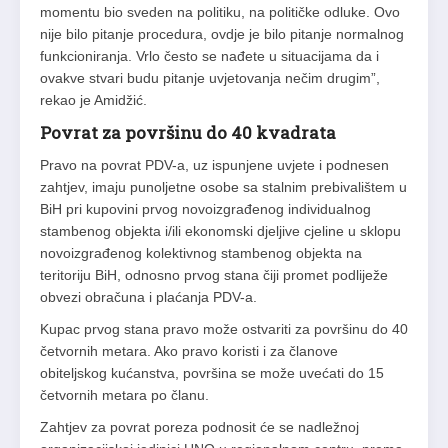
momentu bio sveden na politiku, na političke odluke. Ovo
nije bilo pitanje procedura, ovdje je bilo pitanje normalnog
funkcioniranja. Vrlo često se nađete u situacijama da i
ovakve stvari budu pitanje uvjetovanja nečim drugim”,
rekao je Amidžić.
Povrat za površinu do 40 kvadrata
Pravo na povrat PDV-a, uz ispunjene uvjete i podnesen
zahtjev, imaju punoljetne osobe sa stalnim prebivalištem u
BiH pri kupovini prvog novoizgrađenog individualnog
stambenog objekta i/ili ekonomski djeljive cjeline u sklopu
novoizgrađenog kolektivnog stambenog objekta na
teritoriju BiH, odnosno prvog stana čiji promet podliježe
obvezi obračuna i plaćanja PDV-a.
Kupac prvog stana pravo može ostvariti za površinu do 40
četvornih metara. Ako pravo koristi i za članove
obiteljskog kućanstva, površina se može uvećati do 15
četvornih metara po članu.
Zahtjev za povrat poreza podnosit će se nadležnoj