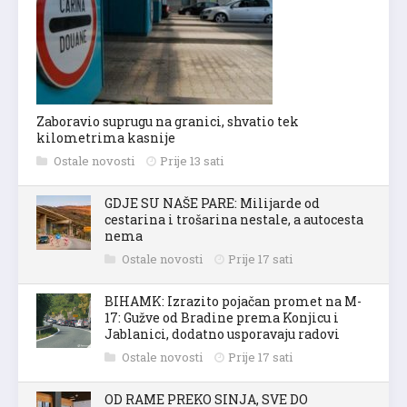
Zaboravio suprugu na granici, shvatio tek
kilometrima kasnije
Ostale novosti
Prije 13 sati
GDJE SU NAŠE PARE: Milijarde od
cestarina i trošarina nestale, a autocesta
nema
Ostale novosti
Prije 17 sati
BIHAMK: Izrazito pojačan promet na M-
17: Gužve od Bradine prema Konjicu i
Jablanici, dodatno usporavaju radovi
Ostale novosti
Prije 17 sati
OD RAME PREKO SINJA, SVE DO