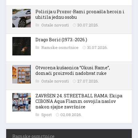
Policija u Prozor-Rami pronašla heroin i
uhitila jednu osobu
Ostale novosti
30.07.2026.
Drago Borić (1973.-2026.)
Ramske osmrtnice
31.07.2026.
Otvorena kušaonica “Okusi Rame”,
domaći proizvodi nadohvat ruke
Ostale novosti
27.07.2026.
ZAVRŠEN 24. STREETBALL RAMA: Ekipa
CIBONA Aqua Flamm osvojila naslov
nakon sjajne završnice
Sport
02.08.2026.
Ramske osmrtnice