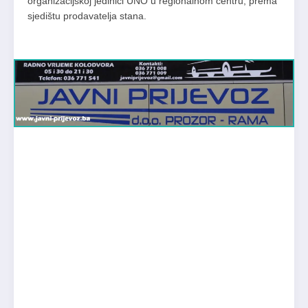
organizacijskoj jedinici UNO u regionalnom centru, prema
sjedištu prodavatelja stana.