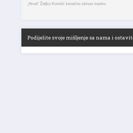
„Hrvat“ Željko Komšić konačno skinuo masku
Podijelite svoje mišljenje sa nama i ostav