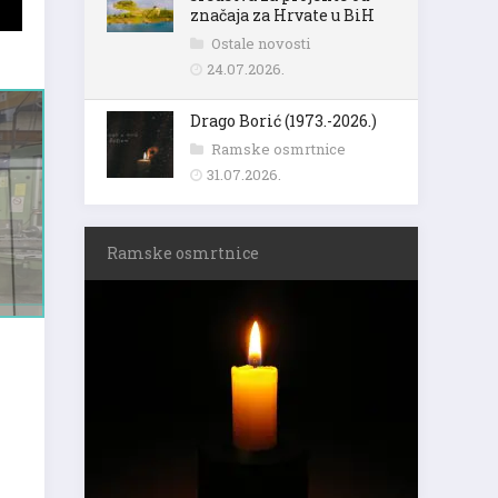
značaja za Hrvate u BiH
Ostale novosti
24.07.2026.
Drago Borić (1973.-2026.)
Ramske osmrtnice
31.07.2026.
Ramske osmrtnice