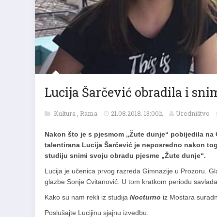
Lucija Šarčević obradila i sni
Kultura
,
Rama
21.08.2018. 13:00h
Uredništvo
Nakon što je s pjesmom „Žute dunje“ pobijedila na 
talentirana Lucija Šarčević je neposredno nakon tog
studiju snimi svoju obradu pjesme „Žute dunje“.
Lucija je učenica prvog razreda Gimnazije u Prozoru. Gl
glazbe Sonje Cvitanović. U tom kratkom periodu savladala j
Kako su nam rekli iz studija
Nocturno
iz Mostara suradnj
Poslušajte Lucijinu sjajnu izvedbu: