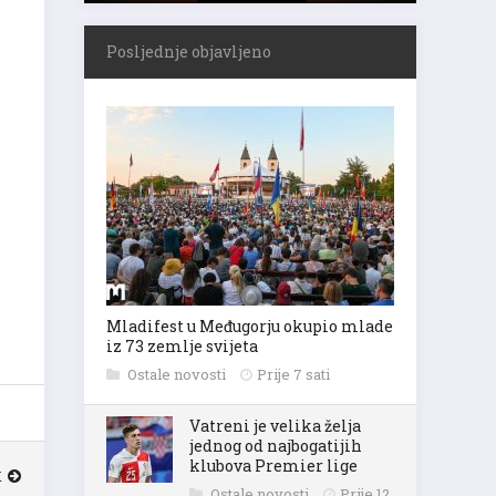
Posljednje objavljeno
Mladifest u Međugorju okupio mlade
iz 73 zemlje svijeta
Ostale novosti
Prije 7 sati
Vatreni je velika želja
jednog od najbogatijih
klubova Premier lige
K
Ostale novosti
Prije 12