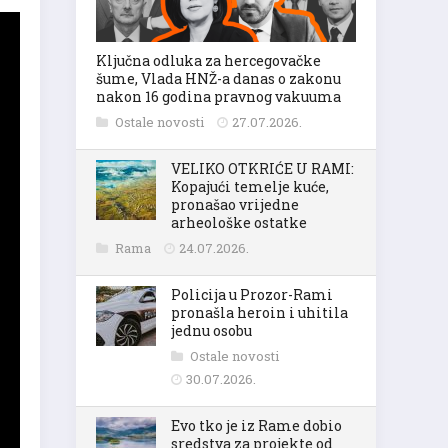
Ključna odluka za hercegovačke
šume, Vlada HNŽ-a danas o zakonu
nakon 16 godina pravnog vakuuma
Ostale novosti
27.07.2026.
VELIKO OTKRIĆE U RAMI:
Kopajući temelje kuće,
pronašao vrijedne
arheološke ostatke
Rama
24.07.2026.
Policija u Prozor-Rami
pronašla heroin i uhitila
jednu osobu
Ostale novosti
30.07.2026.
Evo tko je iz Rame dobio
sredstva za projekte od