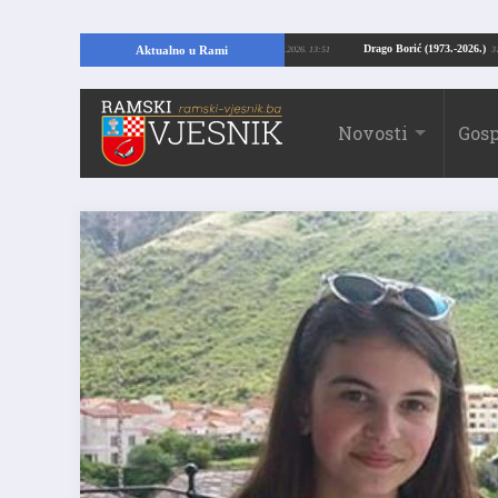
 Kopajući temelje kuće, pronašao vrijedne arheološke ostatke
Drago Borić (1
Aktualno u Rami
24.07.2026. 13:51
Novosti
Gosp