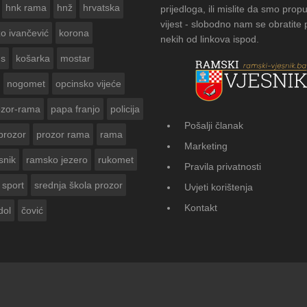
hnk rama
hnž
hrvatska
prijedloga, ili mislite da smo propu
vijest - slobodno nam se obratite
zo ivančević
korona
nekih od linkova ispod.
us
košarka
mostar
nogomet
opcinsko vijeće
ozor-rama
papa franjo
policija
Pošalji članak
prozor
prozor rama
rama
FOTOGALERIJA: Čuvanje običaja u Do
Marketing
Vasti
snik
ramsko jezero
rukomet
Pravila privatnosti
sport
srednja škola prozor
Uvjeti korištenja
Kontakt
dol
čović