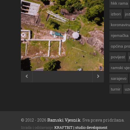
hkk rama
izbori
jo
koronavir
njemačka
općina pr
povijest
ČESTITKA RAMSKOG VJESNIKA ZA
USKRS 2023. GODINE
ramski vje


sarajevo
turnir
uz
© 2012 - 2026
Ramski Vjesnik
. Sva prava pridržana.
Izrada i održavanje:
KRAFTBIT | studio development