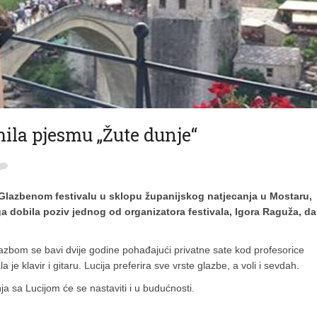
mila pjesmu „Žute dunje“
Glazbenom festivalu u sklopu županijskog natjecanja u Mostaru,
a dobila poziv jednog od organizatora festivala, Igora Raguža, da
azbom se bavi dvije godine pohađajući privatne sate kod profesorice
e klavir i gitaru. Lucija preferira sve vrste glazbe, a voli i sevdah.
a sa Lucijom će se nastaviti i u budućnosti.