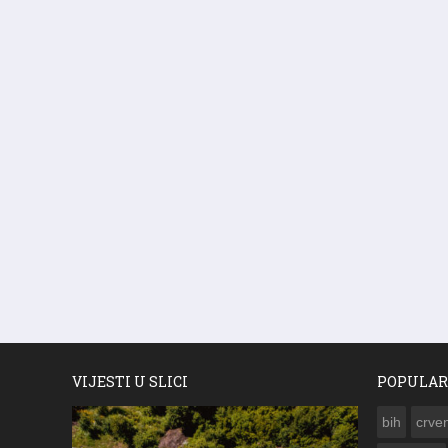
VIJESTI U SLICI
POPULAR
bih
crven