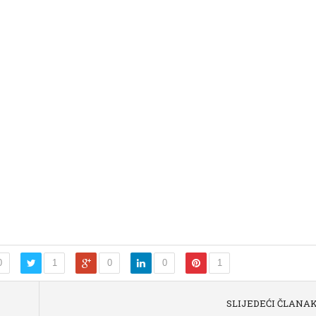
0
1
0
0
1
SLIJEDEĆI ČLANA