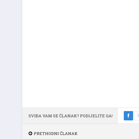
SVIĐA VAM SE ČLANAK? PODIJELITE GA!
PRETHODNI ČLANAK