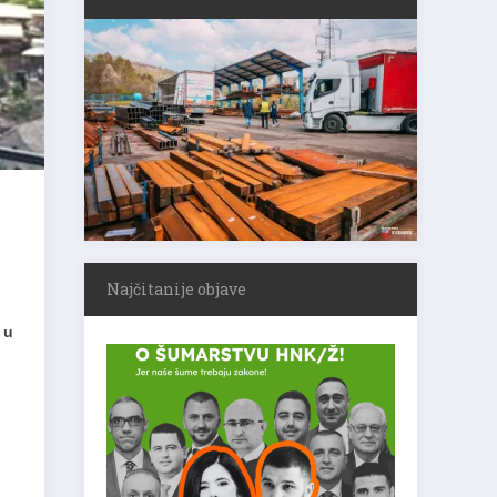
Najčitanije objave
 u