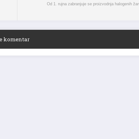
Od 1. rujna zabranjuje se proizvodnja halogenih žar
ite komentar