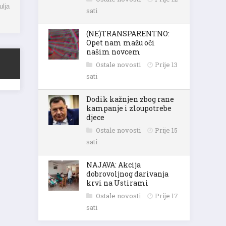
ulja
sati
(NE)TRANSPARENTNO:
Opet nam mažu oči
našim novcem
Ostale novosti
Prije 13
sati
Dodik kažnjen zbog rane
kampanje i zloupotrebe
djece
Ostale novosti
Prije 15
sati
NAJAVA: Akcija
dobrovoljnog darivanja
krvi na Ustirami
Ostale novosti
Prije 17
sati