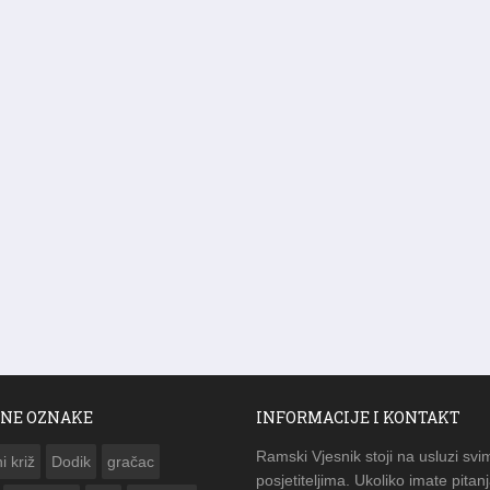
NE OZNAKE
INFORMACIJE I KONTAKT
Ramski Vjesnik stoji na usluzi svi
i križ
Dodik
gračac
posjetiteljima. Ukoliko imate pitanj