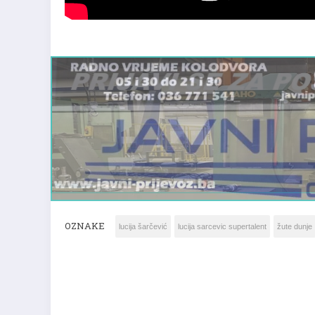
OZNAKE
lucija šarčević
lucija sarcevic supertalent
žute dunje