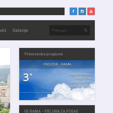
sti
Galerije
Vremenska prognoza
PROZOR - RAMA
3
°
blaga naoblaka
vlaga: 97%
vjetar: 1m/s SSI
Maks. 3 • Min. 3
GS RAMA – PRIJAVA ZA POSAO