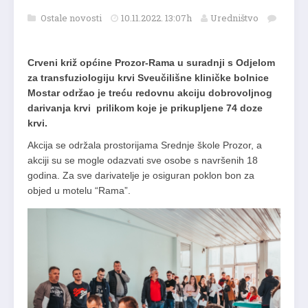
Ostale novosti
10.11.2022. 13:07h
Uredništvo
Crveni križ općine Prozor-Rama u suradnji s Odjelom
za transfuziologiju krvi Sveučilišne kliničke bolnice
Mostar održao je treću redovnu akciju dobrovoljnog
darivanja krvi prilikom koje je prikupljene 74 doze
krvi.
Akcija se održala prostorijama Srednje škole Prozor, a
akciji su se mogle odazvati sve osobe s navršenih 18
godina. Za sve darivatelje je osiguran poklon bon za
objed u motelu “Rama”.