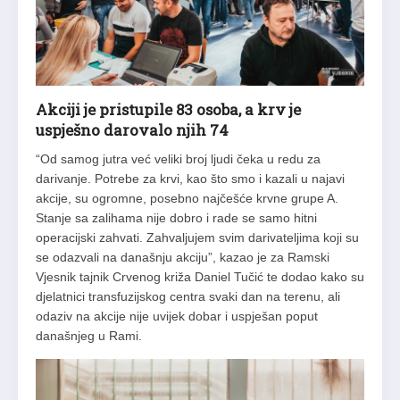
Akciji je pristupile 83 osoba, a krv je
uspješno darovalo njih 74
“Od samog jutra već veliki broj ljudi čeka u redu za
darivanje. Potrebe za krvi, kao što smo i kazali u najavi
akcije, su ogromne, posebno najčešće krvne grupe A.
Stanje sa zalihama nije dobro i rade se samo hitni
operacijski zahvati. Zahvaljujem svim darivateljima koji su
se odazvali na današnju akciju”, kazao je za Ramski
Vjesnik tajnik Crvenog križa Daniel Tučić te dodao kako su
djelatnici transfuzijskog centra svaki dan na terenu, ali
odaziv na akcije nije uvijek dobar i uspješan poput
današnjeg u Rami.