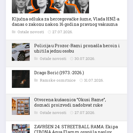
Ključna odluka za hercegovačke šume, Vlada HNŽ-a
danas o zakonu nakon 16 godina pravnog vakuuma
Ostale novosti
27.07.2026.
Policija u Prozor-Rami pronašla heroin i
uhitila jednu osobu
Ostale novosti
30.07.2026.
Drago Borić (1973.-2026.)
Ramske osmrtnice
31.07.2026.
Otvorena kušaonica “Okusi Rame”,
domaći proizvodi nadohvat ruke
Ostale novosti
27.07.2026.
ZAVRŠEN 24. STREETBALL RAMA: Ekipa
CIBONA Aqua Flamm osvojila naslov