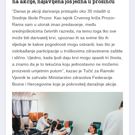
na akcije, najavljena još jedna u prosincu
“Danas je akciji darivanja pristupilo oko 30 mladih iz
Srednje škole Prozor. Kao tajnik Crvenog križa Prozor-
Rama sam u utorak imao predavanje, među
srednjoškolcima četvrtih razreda, na temu toga tko sve
može biti darivatelj krvi, upoznao ih sa svime što ih
sljeduje te kakve pogodnosti mogu ostvariti, kao što je
oslobađanje participacije u troškovima zdravstvene zaštite
i slično. Ujedno, kada ljudi daju krvi mogu spasiti tri života,
a znamo da je to tekućina koju jednostavno ne možemo
proizvesti umjetnim putom”, kazao je Tučić za Ramski
Vjesnik te zahvalio Ministarstvo zdravstva Federacije
Bosne i Hercegovine koje je pokrovitelj današnje akcije.