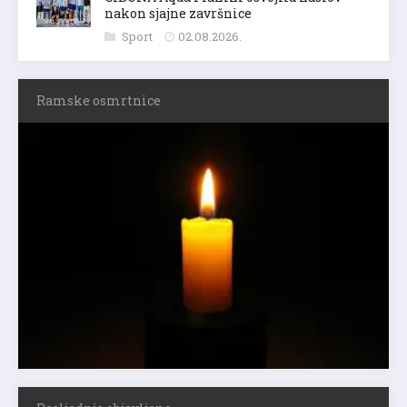
nakon sjajne završnice
Sport
02.08.2026.
Ramske osmrtnice