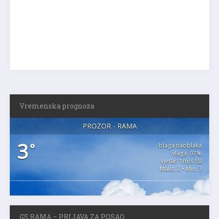
Vremenska prognoza
PROZOR - RAMA
3
°
blaga naoblaka
vlaga: 97%
vjetar: 1m/s SSI
Maks. 3 • Min. 3
GS RAMA – PRIJAVA ZA POSAO