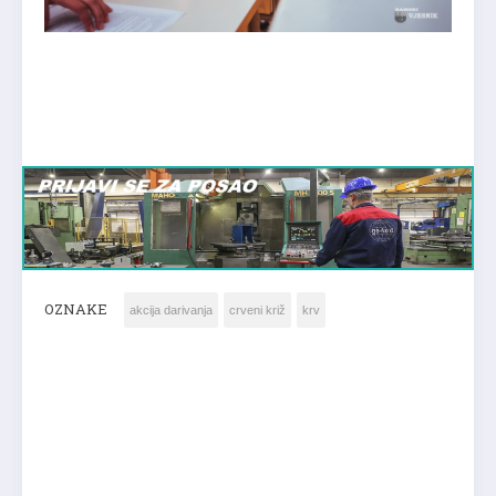
OZNAKE
akcija darivanja
crveni križ
krv