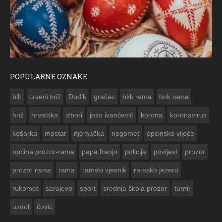
POPULARNE OZNAKE
FO
bih
crveni križ
Dodik
gračac
hkk rama
hnk rama


hnž
hrvatska
izbori
jozo ivančević
korona
koronavirus
košarka
mostar
njemačka
nogomet
opcinsko vijeće
općina prozor-rama
papa franjo
policija
povijest
prozor
prozor rama
rama
ramski vjesnik
ramsko jezero
rukomet
sarajevo
sport
srednja škola prozor
turnir
uzdol
čović