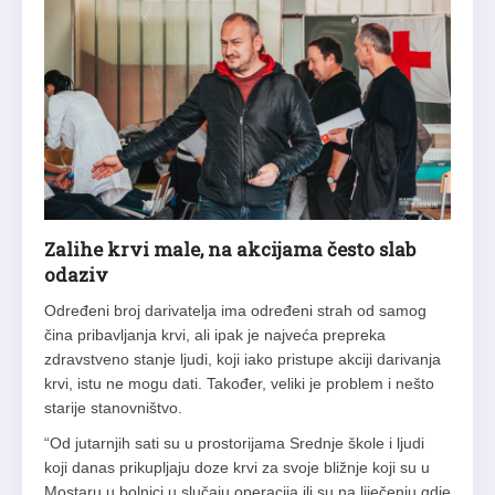
Zalihe krvi male, na akcijama često slab
odaziv
Određeni broj darivatelja ima određeni strah od samog
čina pribavljanja krvi, ali ipak je najveća prepreka
zdravstveno stanje ljudi, koji iako pristupe akciji darivanja
krvi, istu ne mogu dati. Također, veliki je problem i nešto
starije stanovništvo.
“Od jutarnjih sati su u prostorijama Srednje škole i ljudi
koji danas prikupljaju doze krvi za svoje bližnje koji su u
Mostaru u bolnici u slučaju operacija ili su na liječenju gdje