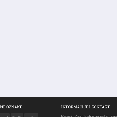
NE OZNAKE
INFORMACIJE I KONTAKT
Ramski Vjesnik stoji na usluzi svi