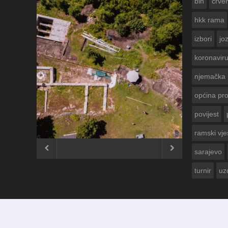
bih
crven
hkk rama
izbori
jo
koronavir
njemačka
općina pr
povijest
ČESTITKA RAMSKOG VJESNIKA ZA
USKRS 2023. GODINE
ramski vje


sarajevo
turnir
uz
© 2012 - 2026
Ramski Vjesnik
. Sva prava pridržana.