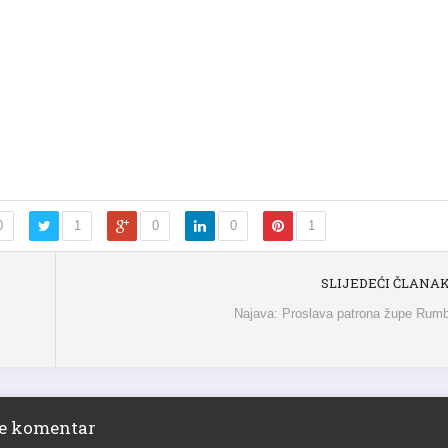
0
1
0
0
1
SLIJEDEĆI ČLANA
Najava: Proslava patrona župe Rum
ite komentar