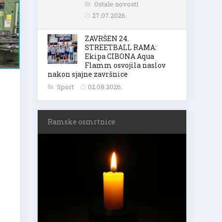
Ostale novosti
27.07.2026.
ZAVRŠEN 24.
STREETBALL RAMA:
Ekipa CIBONA Aqua
Flamm osvojila naslov
nakon sjajne završnice
Sport
02.08.2026.
Ramske osmrtnice