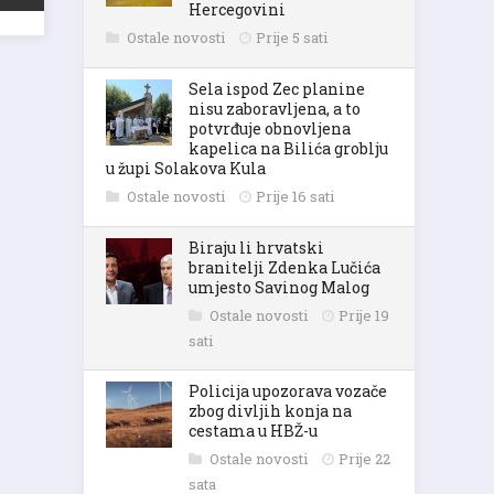
Hercegovini
Ostale novosti
Prije 5 sati
Sela ispod Zec planine
nisu zaboravljena, a to
potvrđuje obnovljena
kapelica na Bilića groblju
u župi Solakova Kula
Ostale novosti
Prije 16 sati
Biraju li hrvatski
branitelji Zdenka Lučića
umjesto Savinog Malog
Ostale novosti
Prije 19
sati
Policija upozorava vozače
zbog divljih konja na
cestama u HBŽ-u
Ostale novosti
Prije 22
sata