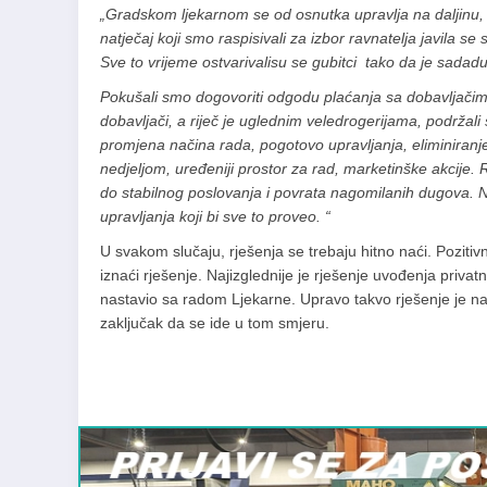
„Gradskom ljekarnom se od osnutka upravlja na daljinu, 
natječaj koji smo raspisivali za izbor ravnatelja javila 
Sve to vrijeme ostvarivalisu se gubitci tako da je sada
Pokušali smo dogovoriti odgodu plaćanja sa dobavljačima.
dobavljači, a riječ je uglednim veledrogerijama, podržal
promjena načina rada, pogotovo upravljanja, eliminiranje
nedjeljom, uređeniji prostor za rad, marketinške akcije. 
do stabilnog poslovanja i povrata nagomilanih dugova. N
upravljanja koji bi sve to proveo. “
U svakom slučaju, rješenja se trebaju hitno naći. Pozitivn
iznaći rješenje. Najizglednije je rješenje uvođenja priv
nastavio sa radom Ljekarne. Upravo takvo rješenje je na
zaključak da se ide u tom smjeru.