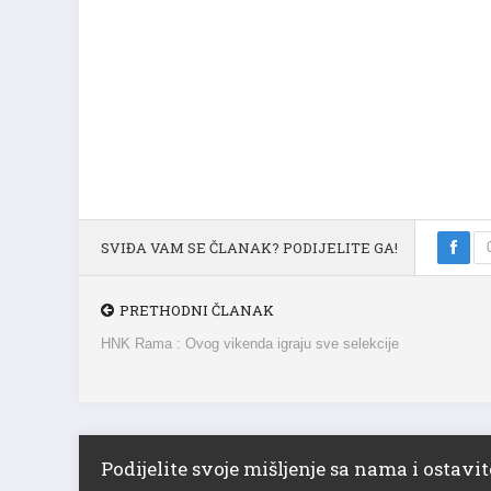
SVIĐA VAM SE ČLANAK? PODIJELITE GA!
PRETHODNI ČLANAK
HNK Rama : Ovog vikenda igraju sve selekcije
Podijelite svoje mišljenje sa nama i ostav