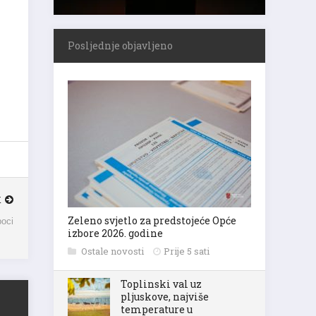
Posljednje objavljeno
K
Zeleno svjetlo za predstojeće Opće
boci
izbore 2026. godine
Ostale novosti
Prije 5 sati
Toplinski val uz
pljuskove, najviše
temperature u