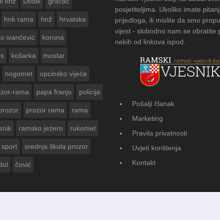
i križ
Dodik
gračac
posjetiteljima. Ukoliko imate pitanj
hnk rama
hnž
hrvatska
prijedloga, ili mislite da smo propu
vijest - slobodno nam se obratite
zo ivančević
korona
nekih od linkova ispod.
us
košarka
mostar
nogomet
opcinsko vijeće
ozor-rama
papa franjo
policija
Pošalji članak
prozor
prozor rama
rama
FOTOGALERIJA: Čuvanje običaj
Marketing
Vasti
snik
ramsko jezero
rukomet
Pravila privatnosti
sport
srednja škola prozor
Uvjeti korištenja
Kontakt
dol
čović