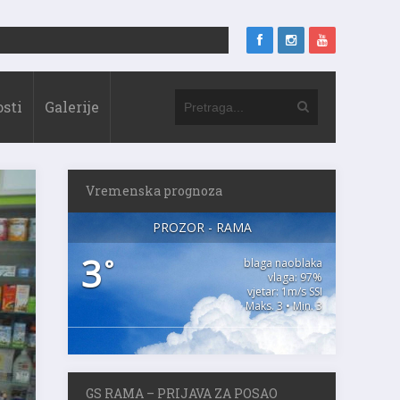
sti
Galerije
Vremenska prognoza
PROZOR - RAMA
3
°
blaga naoblaka
vlaga: 97%
vjetar: 1m/s SSI
Maks. 3 • Min. 3
GS RAMA – PRIJAVA ZA POSAO