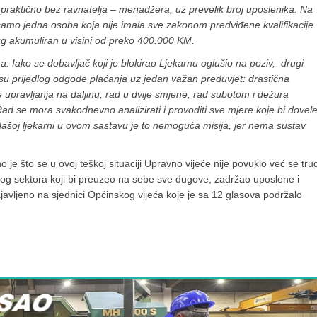
praktično bez ravnatelja – menadžera, uz prevelik broj uposlenika. Na
se samo jedna osoba koja nije imala sve zakonom predviđene kvalifikacije.
dug akumuliran u visini od preko 400.000 KM.
 Iako se dobavljač koji je blokirao Ljekarnu oglušio na poziv, drugi
i su prijedlog odgode plaćanja uz jedan važan preduvjet: drastična
 upravljanja na daljinu, rad u dvije smjene, rad subotom i dežura
Rad se mora svakodnevno analizirati i provoditi sve mjere koje bi dovel
ašoj ljekarni u ovom sastavu je to nemoguća misija, jer nema sustav
o je što se u ovoj teškoj situaciji Upravno vijeće nije povuklo već se trud
atnog sektora koji bi preuzeo na sebe sve dugove, zadržao uposlene i
javljeno na sjednici Općinskog vijeća koje je sa 12 glasova podržalo