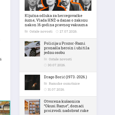
Ključna odluka za hercegovačke
šume, Vlada HNŽ-a danas o zakonu
nakon 16 godina pravnog vakuuma
Ostale novosti
27.07.2026.
e
Policija u Prozor-Rami
pronašla heroin i uhitila
jednu osobu
Ostale novosti
i
30.07.2026.
Drago Borić (1973.-2026.)
Ramske osmrtnice
31.07.2026.
Otvorena kušaonica
“Okusi Rame”, domaći
proizvodi nadohvat ruke