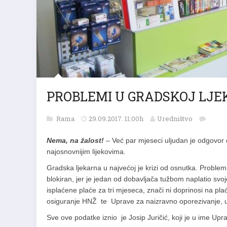
PROBLEMI U GRADSKOJ LJEK
Rama
29.09.2017. 11:00h
Uredništvo
Nema, na žalost!
– Već par mjeseci uljudan je odgovor 
najosnovnijim lijekovima.
Gradska ljekarna u najvećoj je krizi od osnutka. Problem
blokiran, jer je jedan od dobavljača tužbom naplatio sv
isplaćene plaće za tri mjeseca, znači ni doprinosi na pl
osiguranje HNŽ te Uprave za naizravno oporezivanje, uz 
Sve ove podatke iznio je Josip Juričić, koji je u ime Upr