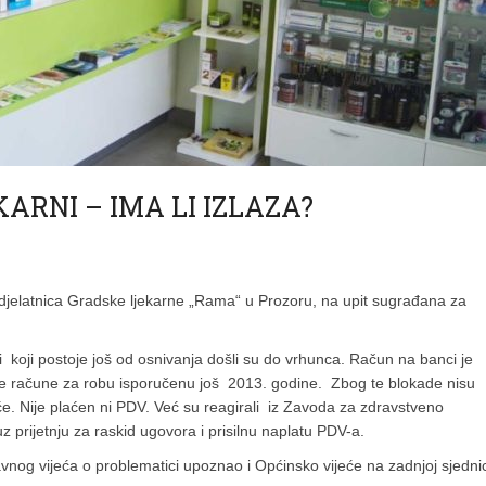
ARNI – IMA LI IZLAZA?
djelatnica Gradske ljekarne „Rama“ u Prozoru, na upit sugrađana za
i koji postoje još od osnivanja došli su do vrhunca. Račun na banci je
oje račune za robu isporučenu još 2013. godine. Zbog te blokade nisu
aće. Nije plaćen ni PDV. Već su reagirali iz Zavoda za zdravstveno
prijetnju za raskid ugovora i prisilnu naplatu PDV-a.
avnog vijeća o problematici upoznao i Općinsko vijeće na zadnjoj sjednic