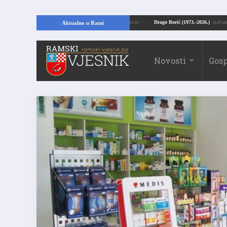
jući temelje kuće, pronašao vrijedne arheološke ostatke
Drago Borić (1973.-
Aktualno u Rami
24.07.2026. 13:51
Novosti
Gosp