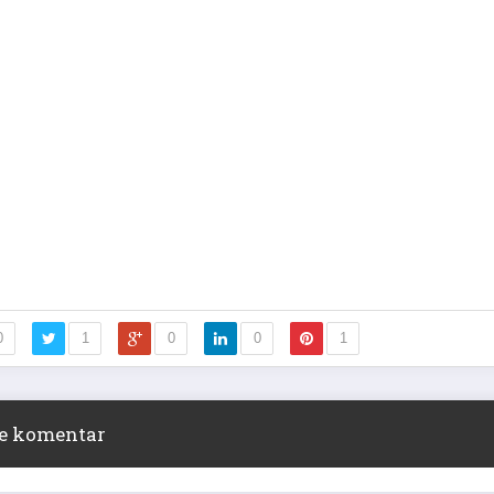
0
1
0
0
1
ite komentar