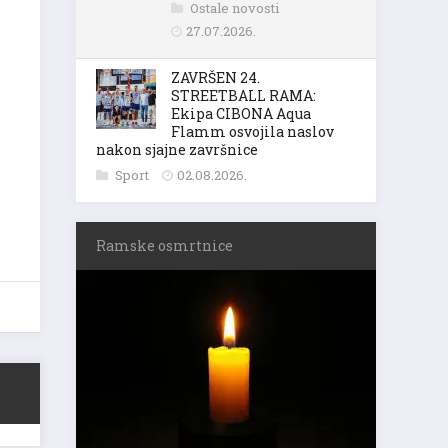
Ostale novosti
27.07.2026.
ZAVRŠEN 24.
STREETBALL RAMA:
Ekipa CIBONA Aqua
Flamm osvojila naslov
nakon sjajne završnice
Sport
02.08.2026.
Ramske osmrtnice