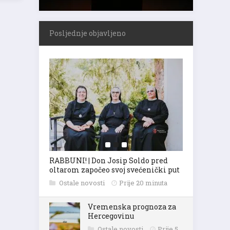
Posljednje objavljeno
RABBUNI! | Don Josip Soldo pred
oltarom započeo svoj svećenički put
Ostale novosti
Prije 20 minuta
Vremenska prognoza za
Hercegovinu
Ostale novosti
Prije 5