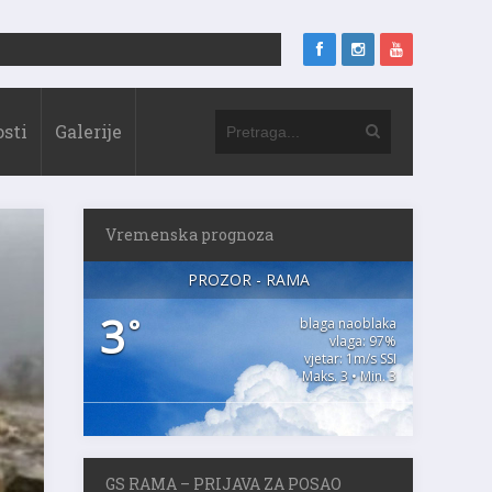
sti
Galerije
Vremenska prognoza
PROZOR - RAMA
3
°
blaga naoblaka
vlaga: 97%
vjetar: 1m/s SSI
Maks. 3 • Min. 3
GS RAMA – PRIJAVA ZA POSAO