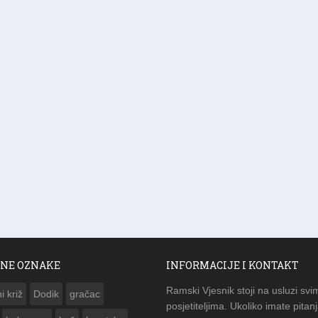
NE OZNAKE
INFORMACIJE I KONTAKT
Ramski Vjesnik stoji na usluzi svi
i križ
Dodik
gračac
posjetiteljima. Ukoliko imate pitanj