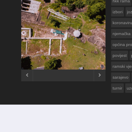
hkk rama
izbori
jo
koronavir
njemačka
općina pr
povijest
ČESTITKA RAMSKOG VJESNIKA ZA
USKRS 2023. GODINE
ramski vje


sarajevo
turnir
uz
© 2012 - 2026
Ramski Vjesnik
. Sva prava pridržana.
Izrada i održavanje:
KRAFTBIT | studio development