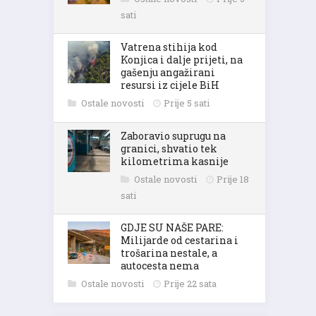
sati
Vatrena stihija kod
Konjica i dalje prijeti, na
gašenju angažirani
resursi iz cijele BiH
Ostale novosti
Prije 5 sati
Zaboravio suprugu na
granici, shvatio tek
kilometrima kasnije
Ostale novosti
Prije 18
sati
GDJE SU NAŠE PARE:
Milijarde od cestarina i
trošarina nestale, a
autocesta nema
Ostale novosti
Prije 22 sata