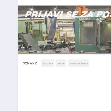
OZNAKE
obustava
promet
prozor-jablanica