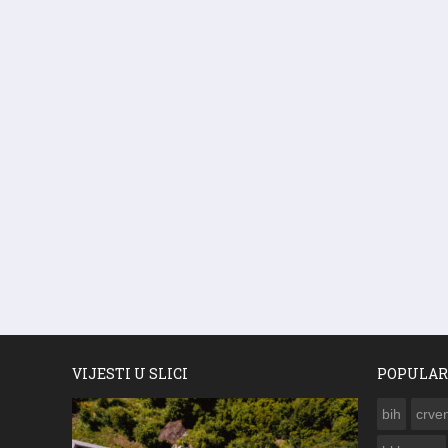
VIJESTI U SLICI
POPULAR
bih
crven