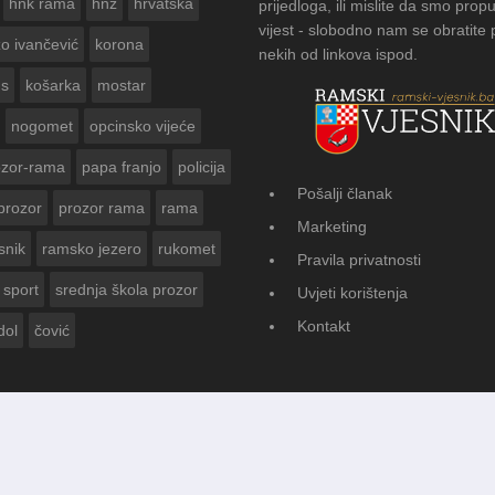
hnk rama
hnž
hrvatska
prijedloga, ili mislite da smo propu
vijest - slobodno nam se obratite
zo ivančević
korona
nekih od linkova ispod.
us
košarka
mostar
nogomet
opcinsko vijeće
ozor-rama
papa franjo
policija
Pošalji članak
prozor
prozor rama
rama
FOTOGALERIJA: Čuvanje običaja 
Marketing
Vasti
snik
ramsko jezero
rukomet
Pravila privatnosti
sport
srednja škola prozor
Uvjeti korištenja
Kontakt
dol
čović