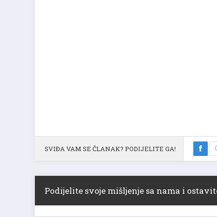
SVIĐA VAM SE ČLANAK? PODIJELITE GA!
Podijelite svoje mišljenje sa nama i ostav