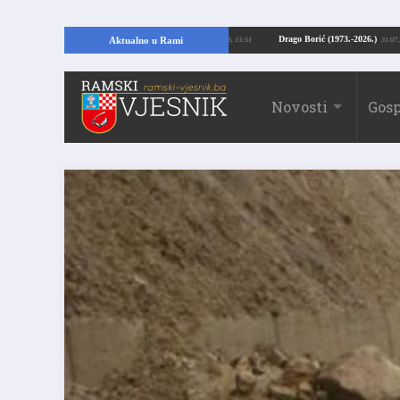
ajući temelje kuće, pronašao vrijedne arheološke ostatke
Drago Borić (1973.
Aktualno u Rami
24.07.2026. 13:51
Novosti
Gosp