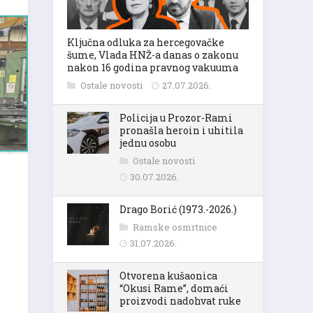
Ključna odluka za hercegovačke
šume, Vlada HNŽ-a danas o zakonu
nakon 16 godina pravnog vakuuma
Ostale novosti
27.07.2026.
Policija u Prozor-Rami
pronašla heroin i uhitila
jednu osobu
Ostale novosti
30.07.2026.
Drago Borić (1973.-2026.)
Ramske osmrtnice
31.07.2026.
Otvorena kušaonica
“Okusi Rame”, domaći
proizvodi nadohvat ruke