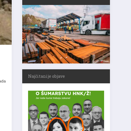
Najčitanije objave
kada