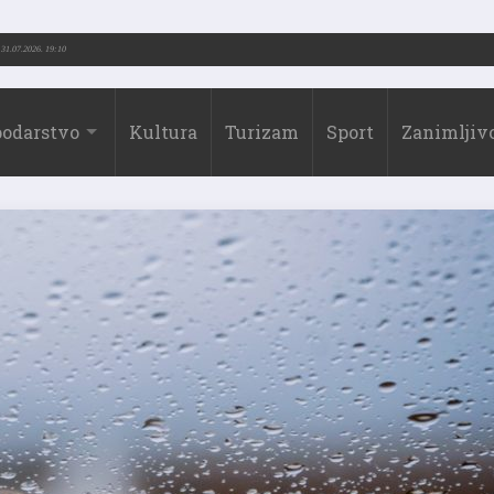
1973.-2026.)
31.07.2026. 19:10
odarstvo
Kultura
Turizam
Sport
Zanimljivo