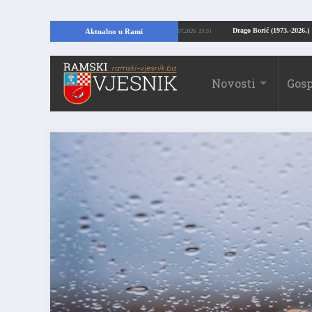
: Kopajući temelje kuće, pronašao vrijedne arheološke ostatke
Drago Borić (
Aktualno u Rami
24.07.2026. 13:51
Novosti
Gosp