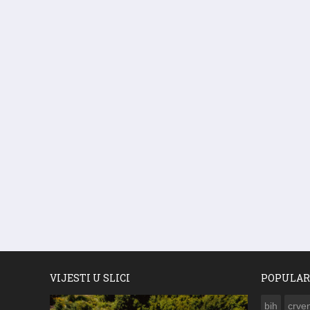
VIJESTI U SLICI
POPULAR
bih
crven