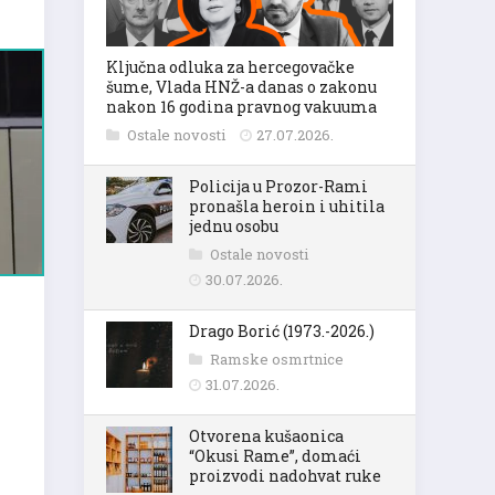
Ključna odluka za hercegovačke
šume, Vlada HNŽ-a danas o zakonu
nakon 16 godina pravnog vakuuma
Ostale novosti
27.07.2026.
Policija u Prozor-Rami
pronašla heroin i uhitila
jednu osobu
Ostale novosti
30.07.2026.
Drago Borić (1973.-2026.)
Ramske osmrtnice
31.07.2026.
Otvorena kušaonica
“Okusi Rame”, domaći
proizvodi nadohvat ruke