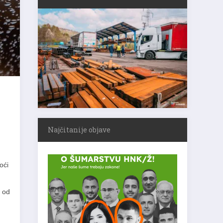
Najčitanije objave
oći
a od