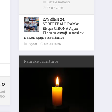
Ostale novosti
27.07.2026.
ZAVRŠEN 24.
STREETBALL RAMA:
Ekipa CIBONA Aqua
Flamm osvojila naslov
nakon sjajne završnice
Sport
02.08.2026.
Ramske osmrtnice
K
avod
MIO