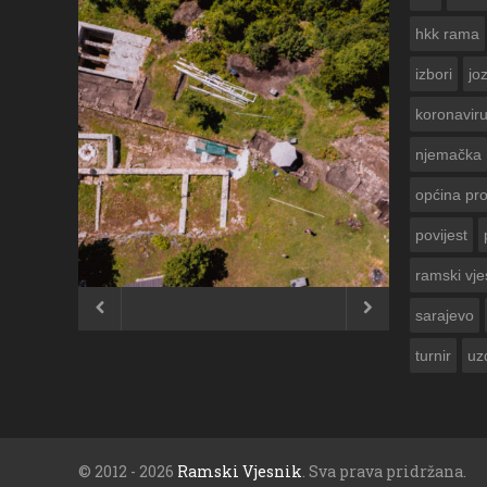
hkk rama
izbori
jo
koronavir
njemačka
općina pr
povijest
ČESTITKA RAMSKOG VJESNIKA ZA
USKRS 2023. GODINE
ramski vje


sarajevo
turnir
uz
© 2012 - 2026
Ramski Vjesnik
. Sva prava pridržana.