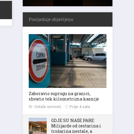
Posljednje objavljeno
Zaboravio suprugu na granici,
shvatio tek kilometrima kasnije
Ostale novosti
Prije 4 sata
GDJE SU NAŠE PARE:
Milijarde od cestarina i
trošarina nestale, a