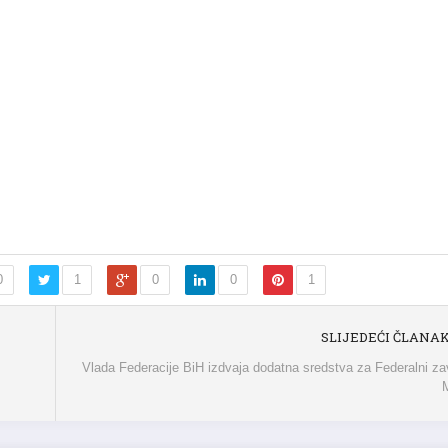
0
1
0
0
1
SLIJEDEĆI ČLANA
Vlada Federacije BiH izdvaja dodatna sredstva za Federalni z