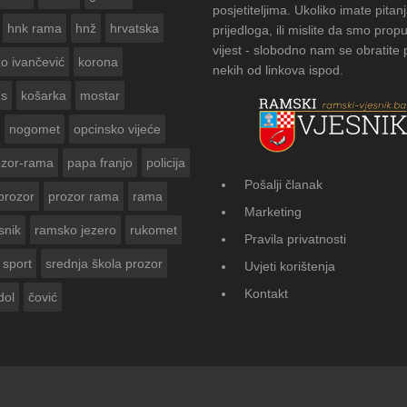
posjetiteljima. Ukoliko imate pitanj
hnk rama
hnž
hrvatska
prijedloga, ili mislite da smo propu
vijest - slobodno nam se obratite
zo ivančević
korona
nekih od linkova ispod.
us
košarka
mostar
nogomet
opcinsko vijeće
ozor-rama
papa franjo
policija
Pošalji članak
prozor
prozor rama
rama
FOTOGALERIJA: Čuvanje običaja u Donj
Marketing
Vasti
snik
ramsko jezero
rukomet
Pravila privatnosti
sport
srednja škola prozor
Uvjeti korištenja
Kontakt
dol
čović