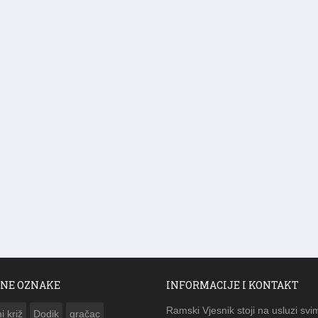
NE OZNAKE
INFORMACIJE I KONTAKT
Ramski Vjesnik stoji na usluzi svi
i križ
Dodik
gračac