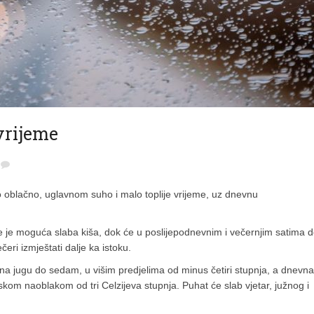
vrijeme
o oblačno, uglavnom suho i malo toplije vrijeme, uz dnevnu
e je moguća slaba kiša, dok će u poslijepodnevnim i večernjim satima d
ri izmještati dalje ka istoku.
 na jugu do sedam, u višim predjelima od minus četiri stupnja, a dnevn
skom naoblakom od tri Celzijeva stupnja. Puhat će slab vjetar, južnog i