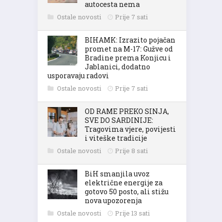
autocesta nema
Ostale novosti
Prije 7 sati
BIHAMK: Izrazito pojačan
promet na M-17: Gužve od
Bradine prema Konjicu i
Jablanici, dodatno
usporavaju radovi
Ostale novosti
Prije 7 sati
OD RAME PREKO SINJA,
SVE DO SARDINIJE:
Tragovima vjere, povijesti
i viteške tradicije
Ostale novosti
Prije 8 sati
BiH smanjila uvoz
električne energije za
gotovo 50 posto, ali stižu
nova upozorenja
Ostale novosti
Prije 13 sati