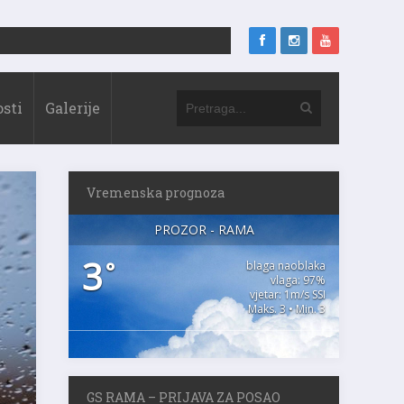
sti
Galerije
Vremenska prognoza
PROZOR - RAMA
3
°
blaga naoblaka
vlaga: 97%
vjetar: 1m/s SSI
Maks. 3 • Min. 3
GS RAMA – PRIJAVA ZA POSAO