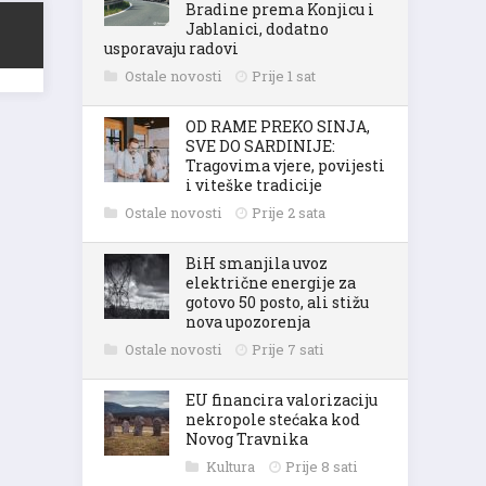
Bradine prema Konjicu i
Jablanici, dodatno
usporavaju radovi
Ostale novosti
Prije 1 sat
OD RAME PREKO SINJA,
SVE DO SARDINIJE:
Tragovima vjere, povijesti
i viteške tradicije
Ostale novosti
Prije 2 sata
BiH smanjila uvoz
električne energije za
gotovo 50 posto, ali stižu
nova upozorenja
Ostale novosti
Prije 7 sati
EU financira valorizaciju
nekropole stećaka kod
Novog Travnika
Kultura
Prije 8 sati