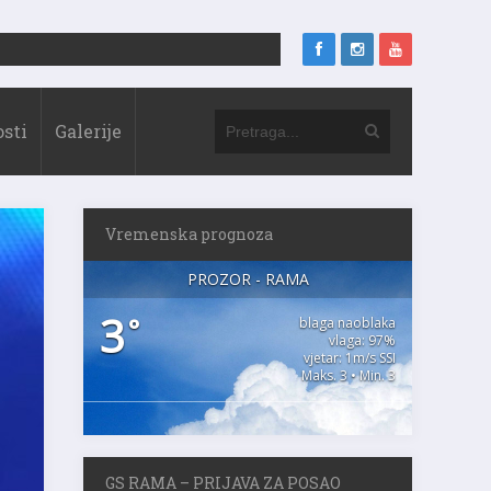
sti
Galerije
Vremenska prognoza
PROZOR - RAMA
3
°
blaga naoblaka
vlaga: 97%
vjetar: 1m/s SSI
Maks. 3 • Min. 3
GS RAMA – PRIJAVA ZA POSAO