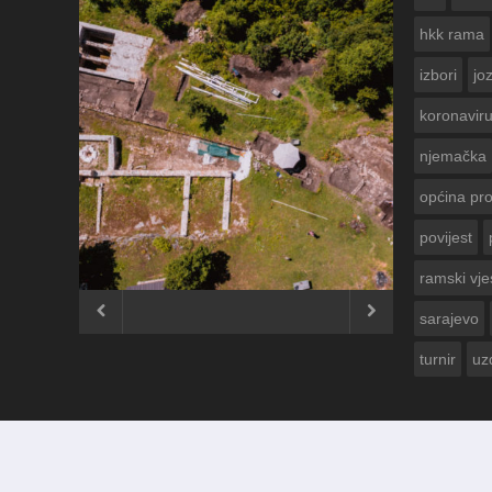
hkk rama
izbori
jo
koronavir
njemačka
općina pr
povijest
ČESTITKA RAMSKOG VJESNIKA ZA
USKRS 2023. GODINE
ramski vje


sarajevo
turnir
uz
© 2012 - 2026
Ramski Vjesnik
. Sva prava pridržana.