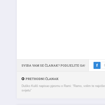
SVIĐA VAM SE ČLANAK? PODIJELITE GA!
PRETHODNI ČLANAK
Duško Kuliš napisao pjesmu o Rami: “Ramo, volim te najviše
svijetu”