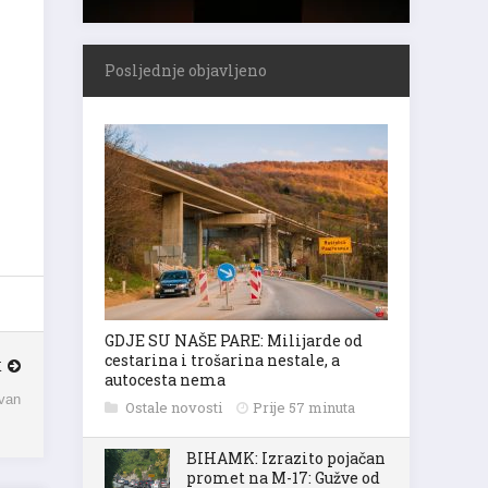
Posljednje objavljeno
GDJE SU NAŠE PARE: Milijarde od
cestarina i trošarina nestale, a
K
autocesta nema
avan
Ostale novosti
Prije 57 minuta
BIHAMK: Izrazito pojačan
promet na M-17: Gužve od