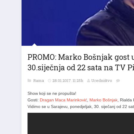
PROMO: Marko Bošnjak gost u 
30.siječnja od 22 sata na TV 
Rama
28.01.2017. 11:25h
Uredništvo
Show koji se ne propušta!
Gosti:
Dragan Maca Marinković
,
Marko Bošnjak
, Rialda
Vidimo se u Sarajevu, ponedjeljak, 30. siječanj od 22 sa