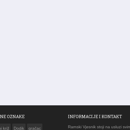
NE OZNAKE
INFORMACIJE I KONTAKT
Ramski Vjesnik stoji na usluzi svi
i križ
Dodik
gračac