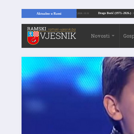
Kopajući temelje kuće, pronašao vrijedne arheološke ostatke
Drago Borić (19
Aktualno u Rami
24.07.2026. 13:51
Novosti
Gosp