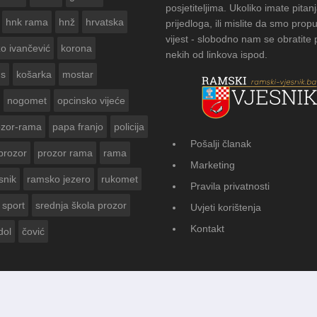
posjetiteljima. Ukoliko imate pitanj
hnk rama
hnž
hrvatska
prijedloga, ili mislite da smo propu
vijest - slobodno nam se obratite
zo ivančević
korona
nekih od linkova ispod.
us
košarka
mostar
nogomet
opcinsko vijeće
ozor-rama
papa franjo
policija
Pošalji članak
prozor
prozor rama
rama
FOTOGALERIJA: Čuvanje običaja u Donj
Marketing
Vasti
snik
ramsko jezero
rukomet
Pravila privatnosti
sport
srednja škola prozor
Uvjeti korištenja
Kontakt
dol
čović