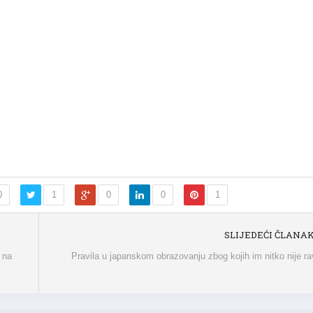
0
1
0
0
1
SLIJEDEĆI ČLANA
 na
Pravila u japanskom obrazovanju zbog kojih im nitko nije r