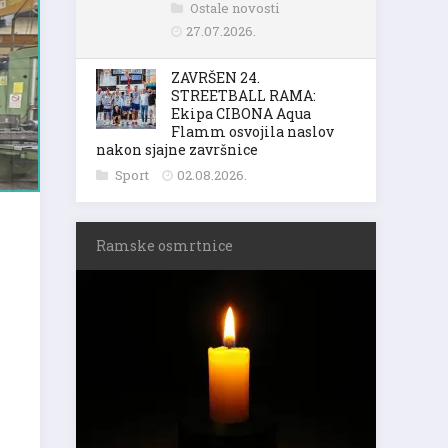
Ostale novosti
27.07.2026.
ZAVRŠEN 24.
STREETBALL RAMA:
Ekipa CIBONA Aqua
Flamm osvojila naslov
nakon sjajne završnice
Sport
02.08.2026.
Ramske osmrtnice