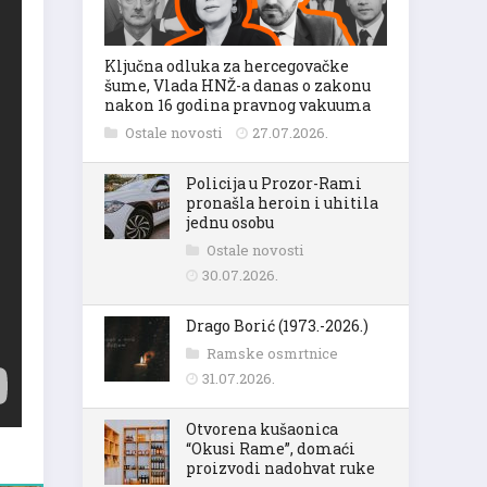
Ključna odluka za hercegovačke
šume, Vlada HNŽ-a danas o zakonu
nakon 16 godina pravnog vakuuma
Ostale novosti
27.07.2026.
Policija u Prozor-Rami
pronašla heroin i uhitila
jednu osobu
Ostale novosti
30.07.2026.
Drago Borić (1973.-2026.)
Ramske osmrtnice
31.07.2026.
Otvorena kušaonica
“Okusi Rame”, domaći
proizvodi nadohvat ruke