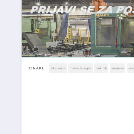
OZNAKE
alka vuica
marko bošnjak
pink bih
sarajevo
šou