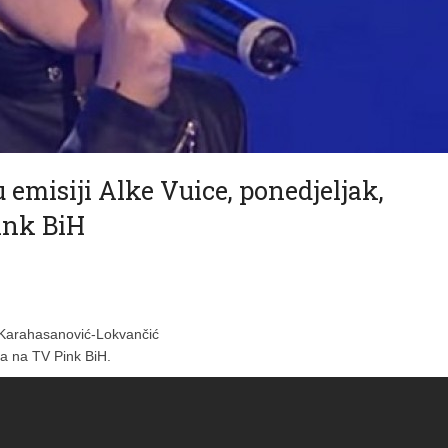
emisiji Alke Vuice, ponedjeljak,
Pink BiH
 Karahasanović-Lokvančić
ta na TV Pink BiH.