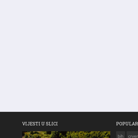
VIJESTI U SLICI
POPULAR
bih
crven