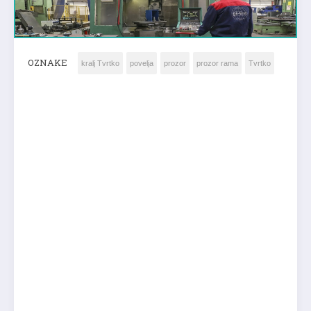
OZNAKE
kralj Tvrtko
povelja
prozor
prozor rama
Tvrtko