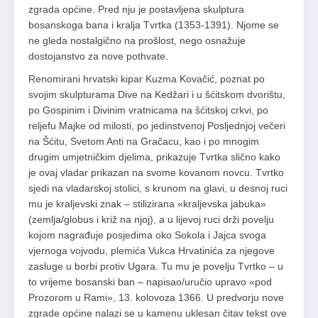
zgrada općine. Pred nju je postavljena skulptura
bosanskoga bana i kralja Tvrtka (1353-1391). Njome se
ne gleda nostalgično na prošlost, nego osnažuje
dostojanstvo za nove pothvate.
Renomirani hrvatski kipar Kuzma Kovačić, poznat po
svojim skulpturama Dive na Kedžari i u šćitskom dvorištu,
po Gospinim i Divinim vratnicama na šćitskoj crkvi, po
reljefu Majke od milosti, po jedinstvenoj Posljednjoj večeri
na Šćitu, Svetom Anti na Gračacu, kao i po mnogim
drugim umjetničkim djelima, prikazuje Tvrtka slično kako
je ovaj vladar prikazan na svome kovanom novcu. Tvrtko
sjedi na vladarskoj stolici, s krunom na glavi, u desnoj ruci
mu je kraljevski znak – stilizirana «kraljevska jabuka»
(zemlja/globus i križ na njoj), a u lijevoj ruci drži povelju
kojom nagrađuje posjedima oko Sokola i Jajca svoga
vjernoga vojvodu, plemića Vukca Hrvatinića za njegove
zasluge u borbi protiv Ugara. Tu mu je povelju Tvrtko – u
to vrijeme bosanski ban – napisao/uručio upravo «pod
Prozorom u Rami», 13. kolovoza 1366. U predvorju nove
zgrade općine nalazi se u kamenu uklesan čitav tekst ove