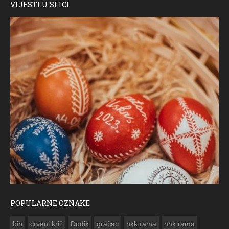
VIJESTI U SLICI
POPULARNE OZNAKE
ČESTITKA RAMSKOG VJESNIKA ZA USKRS 2023. GODINE
bih
crveni križ
Dodik
gračac
hkk rama
hnk rama