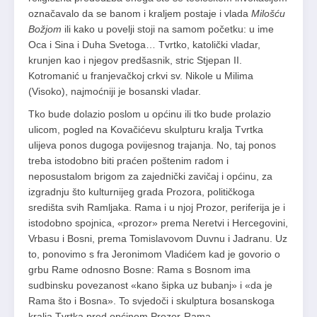
označavalo da se banom i kraljem postaje i vlada
Milošću
Božjom
ili kako u povelji stoji na samom početku: u ime
Oca i Sina i Duha Svetoga… Tvrtko, katolički vladar,
krunjen kao i njegov predšasnik, stric Stjepan II.
Kotromanić u franjevačkoj crkvi sv. Nikole u Milima
(Visoko), najmoćniji je bosanski vladar.
Tko bude dolazio poslom u općinu ili tko bude prolazio
ulicom, pogled na Kovačićevu skulpturu kralja Tvrtka
ulijeva ponos dugoga povijesnog trajanja. No, taj ponos
treba istodobno biti praćen poštenim radom i
neposustalom brigom za zajednički zavičaj i općinu, za
izgradnju što kulturnijeg grada Prozora, političkoga
središta svih Ramljaka. Rama i u njoj Prozor, periferija je i
istodobno spojnica, «prozor» prema Neretvi i Hercegovini,
Vrbasu i Bosni, prema Tomislavovom Duvnu i Jadranu. Uz
to, ponovimo s fra Jeronimom Vladićem kad je govorio o
grbu Rame odnosno Bosne: Rama s Bosnom ima
sudbinsku povezanost «kano šipka uz bubanj» i «da je
Rama što i Bosna». To svjedoči i skulptura bosanskoga
kralja Tvrtka pred općinom Prozor-Rama.