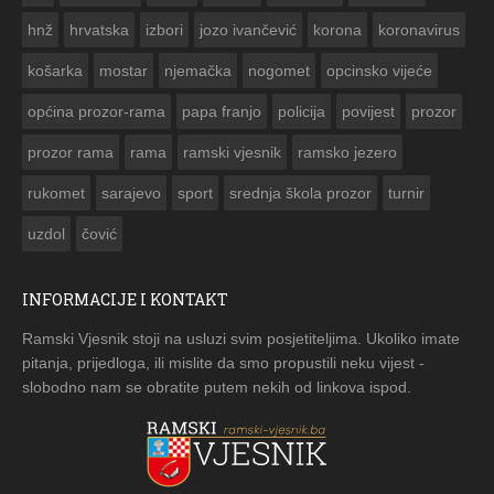


hnž
hrvatska
izbori
jozo ivančević
korona
koronavirus
košarka
mostar
njemačka
nogomet
opcinsko vijeće
općina prozor-rama
papa franjo
policija
povijest
prozor
prozor rama
rama
ramski vjesnik
ramsko jezero
rukomet
sarajevo
sport
srednja škola prozor
turnir
uzdol
čović
INFORMACIJE I KONTAKT
Ramski Vjesnik stoji na usluzi svim posjetiteljima. Ukoliko imate
pitanja, prijedloga, ili mislite da smo propustili neku vijest -
slobodno nam se obratite putem nekih od linkova ispod.