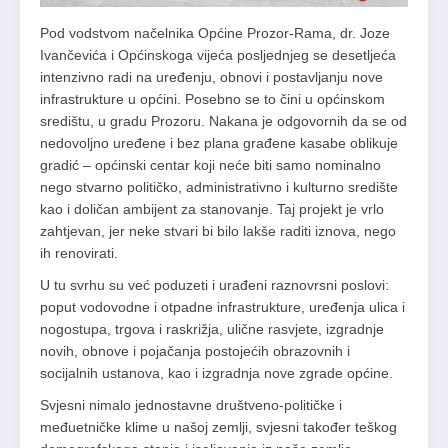
Pod vodstvom načelnika Općine Prozor-Rama, dr. Joze
Ivančevića i Općinskoga vijeća posljednjeg se desetljeća
intenzivno radi na uređenju, obnovi i postavljanju nove
infrastrukture u općini. Posebno se to čini u općinskom
središtu, u gradu Prozoru. Nakana je odgovornih da se od
nedovoljno uređene i bez plana građene kasabe oblikuje
gradić – općinski centar koji neće biti samo nominalno
nego stvarno političko, administrativno i kulturno središte
kao i doličan ambijent za stanovanje. Taj projekt je vrlo
zahtjevan, jer neke stvari bi bilo lakše raditi iznova, nego
ih renovirati.
U tu svrhu su već poduzeti i urađeni raznovrsni poslovi:
poput vodovodne i otpadne infrastrukture, uređenja ulica i
nogostupa, trgova i raskrižja, ulične rasvjete, izgradnje
novih, obnove i pojačanja postojećih obrazovnih i
socijalnih ustanova, kao i izgradnja nove zgrade općine.
Svjesni nimalo jednostavne društveno-političke i
međuetničke klime u našoj zemlji, svjesni također teškog