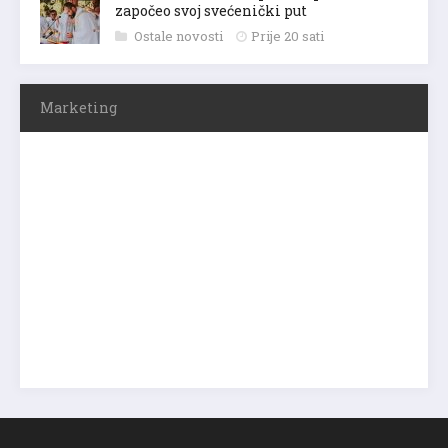
započeo svoj svećenički put
Ostale novosti
Prije 20 sati
Marketing