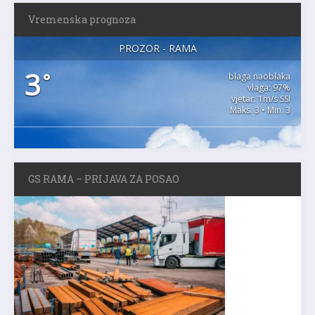
Vremenska prognoza
PROZOR - RAMA
3
°
blaga naoblaka
vlaga: 97%
vjetar: 1m/s SSI
Maks. 3 • Min. 3
GS RAMA – PRIJAVA ZA POSAO