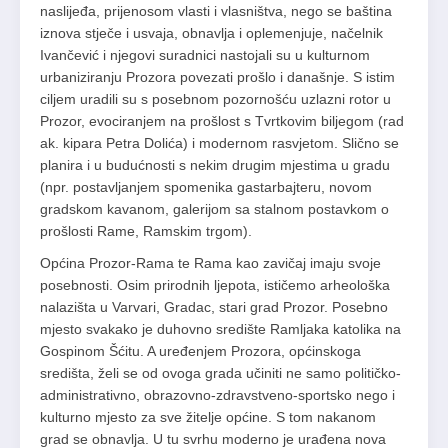
naslijeđa, prijenosom vlasti i vlasništva, nego se baština
iznova stječe i usvaja, obnavlja i oplemenjuje, načelnik
Ivančević i njegovi suradnici nastojali su u kulturnom
urbaniziranju Prozora povezati prošlo i današnje. S istim
ciljem uradili su s posebnom pozornošću uzlazni rotor u
Prozor, evociranjem na prošlost s Tvrtkovim biljegom (rad
ak. kipara Petra Dolića) i modernom rasvjetom. Slično se
planira i u budućnosti s nekim drugim mjestima u gradu
(npr. postavljanjem spomenika gastarbajteru, novom
gradskom kavanom, galerijom sa stalnom postavkom o
prošlosti Rame, Ramskim trgom).
Općina Prozor-Rama te Rama kao zavičaj imaju svoje
posebnosti. Osim prirodnih ljepota, ističemo arheološka
nalazišta u Varvari, Gradac, stari grad Prozor. Posebno
mjesto svakako je duhovno središte Ramljaka katolika na
Gospinom Šćitu. A uređenjem Prozora, općinskoga
središta, želi se od ovoga grada učiniti ne samo političko-
administrativno, obrazovno-zdravstveno-sportsko nego i
kulturno mjesto za sve žitelje općine. S tom nakanom
grad se obnavlja. U tu svrhu moderno je urađena nova