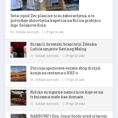
Sela ispod Zec planine nisu zaboravljena, a to
potvrđuje obnovljena kapelica na Bilića groblju u
župi Solakova Kula
Ostale novosti
Prije 9 sati
Biraju li hrvatski branitelji Zdenka
Lučića umjesto Savinog Malog
Ostale novosti
Prije 13 sati
Policija upozorava vozače zbog divljih
konja na cestama u HBŽ-u
Ostale novosti
Prije 15 sati
Koliko su sigurne namirnice koje se na
tržnicama nude kao domaće
Ostale novosti
Prije 18 sati
RABBUNI! | Don Josip Soldo pred oltarom