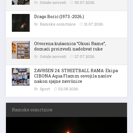
Ostale novosti
30.07.2026.
Drago Borić (1973.-2026.)
Ramske osmrtnice
31.07.2026.
Otvorena kušaonica “Okusi Rame”,
domaći proizvodi nadohvat ruke
Ostale novosti
27.07.2026.
ZAVRŠEN 24. STREETBALL RAMA: Ekipa
CIBONA Aqua Flamm osvojila naslov
nakon sjajne završnice
Sport
02.08.2026.
Ramske osmrtnice