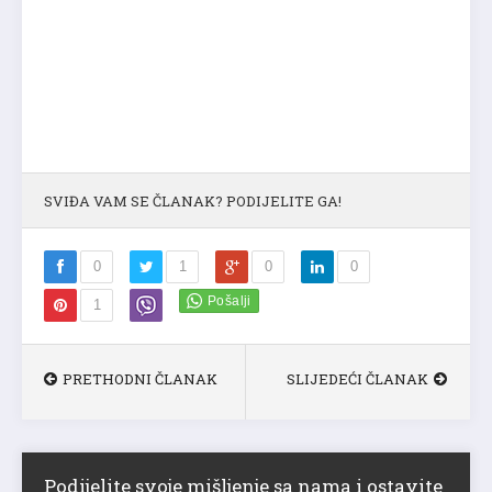
SVIĐA VAM SE ČLANAK? PODIJELITE GA!
0
1
0
0
1
PRETHODNI ČLANAK
SLIJEDEĆI ČLANAK
Podijelite svoje mišljenje sa nama i ostavite