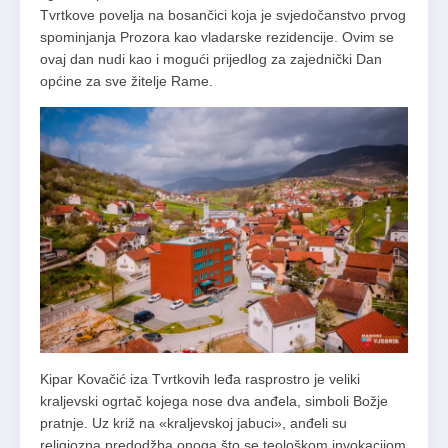
Tvrtkove povelja na bosančici koja je svjedočanstvo prvog
spominjanja Prozora kao vladarske rezidencije. Ovim se
ovaj dan nudi kao i mogući prijedlog za zajednički Dan
općine za sve žitelje Rame.
Kipar Kovačić iza Tvrtkovih leđa rasprostro je veliki
kraljevski ogrtač kojega nose dva anđela, simboli Božje
pratnje. Uz križ na «kraljevskoj jabuci», anđeli su
religiozna predodžba onoga što se teološkom invokacijom