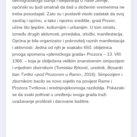
demografskoga stanja i iseljavanja iz naše zemlje,
općinski su ljudi smatrali da baš u složenim vremenima ne
treba posustajati. Zato su i postavili visoki zadatak da svoj
zavičaj i općinu, a tako i njezino središte, grad Prozor,
učine što ljepšim, kulturnijim i urbanijim. U tom smislu,
između drugih aktivnosti, priredaba, izložbi, manifestacija,
Općina je bila organizator i pokrovitelj raznih manifestacija
i aktivnosti. Jedna od njih je svakako 650. obljetnica
prvoga spomena «plemićkoga grada» Prozora – 13. VIII.
1366. – koja je obilježena velikim znanstvenim simpozijem
i vrijednim zbornikom (Tomislav Brković, urednik,
Bosanki
ban Tvrtko «pod Prozorom u Rami»
, 2016). Simpozijem i
zbornikom bacilo se novo svjetlo na povijest Rame i
Prozora Tvrtkova i srednjovjekovnoga razdoblja. Pokazalo
se da svaki pothvat u uređenju svoga grada traži
uvažavanje prošlosti i darovane baštine.